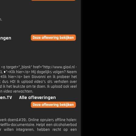
n.
ringen
 <a target="_blank" href="http://www.gioxl.nl -
XL ♦">Klik hier</a> Mij dagelijks volgen? Neem
>Klik hier</a> ben Giovanni en ik probeer het
t dus HD! Ik upload video's als verhalen over
 ik het leukste om te doen. Ik upload ook veel
en video verwachten.
en.TV
Alle afleveringen
erk doen&#39;. Online opruiers offline halen:
 Netflix-documentaire. Helpt een alcoholverbod
r willen integreren, hebben recht op een