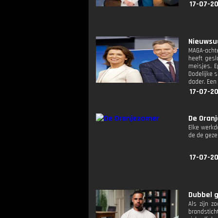
17-07-20
Nieuwsuu
MAGA-achte
heeft gesl
meisjes. E
Dodelijke 
dader. Een
17-07-20
De Oran
Elke werkd
de de geze
17-07-20
Dubbel g
Als zijn z
brandstich