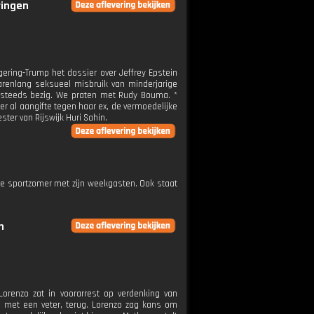
ringen
gering-Trump het dossier over Jeffrey Epstein
arenlang seksueel misbruik van minderjarige
g steeds bezig. We praten met Rudy Bouma. *
r al aangifte tegen haar ex, de vermoedelijke
ter van Rijswijk Huri Sahin.
de sportzomer met zijn weekgasten. Ook staat
n
 Lorenzo zat in voorarrest op verdenking van
ie met een veter, terug. Lorenzo zag kans om