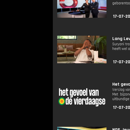
gebarentaa
17-07-2
Lang Lev
Suryani tr
heeft wel 
17-07-20
Het gevo
Verslag va
Met bijzo
uitbundige 
17-07-20
NOS Jeug