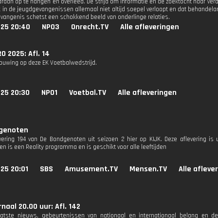
aaraan op te hangen en overleed. De strijd om informatie en de zoektocht naar ver
k in de jeugdgevangenissen allemaal niet altijd soepel verloopt en dat behandela
vangenis schetst een schokkend beeld van onderlinge relaties.
025 20:40
NPO3
Onrecht.TV
Alle afleveringen
O 2025: Afl. 14
uwing op deze EK Voetbalwedstrijd.
025 20:30
NPO1
Voetbal.TV
Alle afleveringen
genoten
evering 194 van De Bondgenoten uit seizoen 2 hier op KIJK. Deze aflevering is u
n is een Reality programma en is geschikt voor alle leeftijden
25 20:01
SBS
Amusement.TV
Mensen.TV
Alle afleve
naal 20.00 uur: Afl. 142
aatste nieuws, gebeurtenissen van nationaal en internationaal belang en d