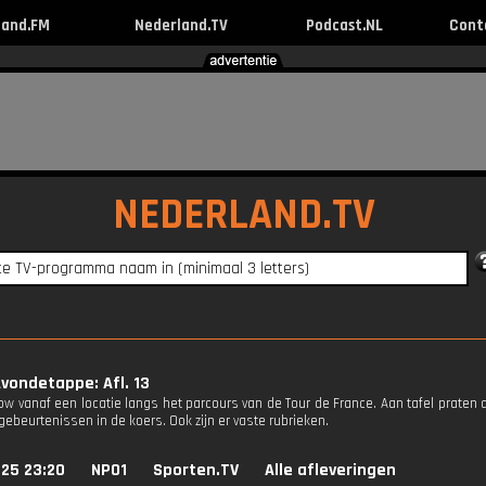
land.FM
Nederland.TV
Podcast.NL
Cont
NEDERLAND.TV
vondetappe: Afl. 13
how vanaf een locatie langs het parcours van de Tour de France. Aan tafel praten
ebeurtenissen in de koers. Ook zijn er vaste rubrieken.
025 23:20
NPO1
Sporten.TV
Alle afleveringen