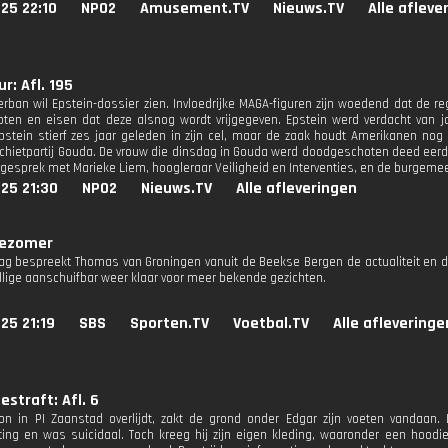
25 22:10
NPO2
Amusement.TV
Nieuws.TV
Alle afleve
r: Afl. 195
rban wil Epstein-dossier zien. Invloedrijke MAGA-figuren zijn woedend dat de re
oten en eisen dat deze alsnog wordt vrijgegeven. Epstein werd verdacht van j
pstein stierf zes jaar geleden in zijn cel, maar de zaak houdt Amerikanen no
schietpartij Gouda. De vrouw die dinsdag in Gouda werd doodgeschoten deed eerde
 gesprek met Marieke Liem, hoogleraar Veiligheid en Interventies, en de burgemees
25 21:30
NPO2
Nieuws.TV
Alle afleveringen
jezomer
ag bespreekt Thomas van Groningen vanuit de Beekse Bergen de actualiteit en 
llige aanschuifbar weer klaar voor meer bekende gezichten.
25 21:19
SBS
Sporten.TV
Voetbal.TV
Alle afleveringe
estraft: Afl. 6
oon in PI Zaanstad overlijdt, zakt de grond onder Edgar zijn voeten vandaan.
ting en was suicidaal. Toch kreeg hij zijn eigen kleding, waaronder een hood