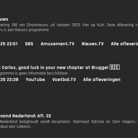
euws
evering 198 van Shownieuws uit seizoen 2025 hier op KIJK. Deze aflevering is
s is een Nieuws programma
25 22:51
SBS
Amusement.TV
Nieuws.TV
Alle aflever
: Carlos, good luck in your new chapter at Brugge! 🇧🇪
ogramma is geen informatie beschikbaar
025 22:38
YouTube
Voetbal.TV
Alle afleveringen
ond Nederland: Afl. 32
 Nederland bezighoudt wordt besproken. Welmoed Sijtsma en Sam Hagens o
 door een sidekick.