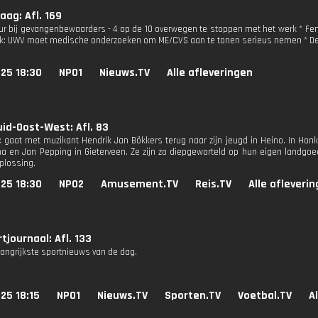
ag: Afl. 169
r bij gevangenbewaarders - 4 op de 10 overwegen te stoppen met het werk * Femicid
k: UWV moet medische onderzoeken om ME/CVS aan te tonen serieus nemen * De E
25 18:30
NPO1
Nieuws.TV
Alle afleveringen
id-Oost-West: Afl. 83
nk gaat met muzikant Hendrik Jan Bökkers terug naar zijn jeugd in Heino. In Honk
a en Jan Pepping in Gieterveen. Ze zijn zo diepgeworteld op hun eigen landgo
oplossing.
25 18:30
NPO2
Amusement.TV
Reis.TV
Alle afleveri
tjournaal: Afl. 133
langrijkste sportnieuws van de dag.
25 18:15
NPO1
Nieuws.TV
Sporten.TV
Voetbal.TV
A