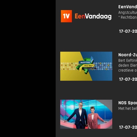
EenVanda
Angstcultuu
* Rechtban
17-07-20
Noord-Zu
Bert Eefti
deden Dien
creatieve 
17-07-20
NOS Spor
Met het be
17-07-20