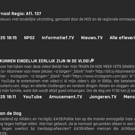
naal Regio: Afl. 137
nieuws met landelijke uitstraling, gemaakt door de NOS en de regionale omroepe
25 18:15
NPO2
Informatief.TV
Nieuws.TV
Alle afleve
 KUNNEN EINDELIJK EERLIJK ZIJN IN DE VLOG!🎉
oor het kijken naar deze video! Bekijk hier mijn TRUIEN EN NOG MEER VETTE DINGEN:
</a> Abonneer voor meer plezier: <a target="_blank" href="http://bit.ly/AbonneerG
 hier: - Instagram: <a target="_blank" href="https://www.instagram.com/gio/ Ik"
 YouTube te entertainen met video's! Al mijn video's zijn in 1080p, dat beteken
urtenissen, vlogs en allerlei challenges en random dingen. Reizen en vloggen vind
 mijn familie, want dat wordt altijd goed ontvangen. Om de dag om 17:30 kan jij e
25 18:11
YouTube
Amusement.TV
Jongeren.TV
Mens
van de Dag
edend op Wilders en Yesilgöz: &#39;Politie kan op die manier onmogelijk haar w
ng tegen heftige rellen. Wat hier gebeurt, zie je normaal gesproken alleen in een
s tegen overlast bij Vierdaagsefeesten? &#39;Alleen mensen die zichtbaa
#39;.