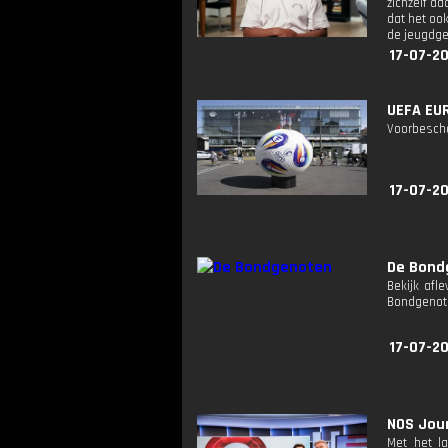
zichzelf d
dat het oo
de jeugdge
17-07-2
UEFA EUR
Voorbescho
17-07-2
De Bond
Bekijk afl
Bondgenote
17-07-20
NOS Jour
Met het l