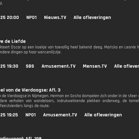
l.
025 20:00
NPO1
Nieuws.TV
Alle afleveringen
e de Liefde
akteert Oscar op een koekje van toevallig heel bekend deeg. Mariska en Leonie h
andere dingen op haar wensenlijstje.
25 19:30
SBS
Amusement.TV
Mensen.TV
Alle afleve
el van de Vierdaagse: Afl. 3
n de Vierdaagse in Nijmegen. Herman en Sosha dompelen zich onder in de sfeer 
ndere verhalen van wandelaars, indrukwekkende plekken onderweg, de tomelo
feestvierders langs de route.
25 19:25
NPO1
Amusement.TV
Alle afleveringen
djournaal: Afl. 198