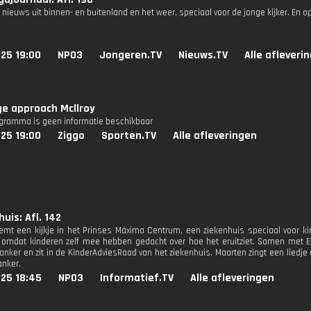
 nieuws uit binnen- en buitenland en het weer, speciaal voor de jonge kijker. En o
25 19:00
NPO3
Jongeren.TV
Nieuws.TV
Alle afleveri
e approach Mcllroy
ogramma is geen informatie beschikbaar
25 19:00
Ziggo
Sporten.TV
Alle afleveringen
uis: Afl. 142
mt een kijkje in het Prinses Máxima Centrum, een ziekenhuis speciaal voor ki
 omdat kinderen zelf mee hebben gedacht over hoe het eruitziet. Samen met Eli
anker en zit in de KinderAdviesRaad van het ziekenhuis. Maarten zingt een liedje 
anker.
025 18:45
NPO3
Informatief.TV
Alle afleveringen