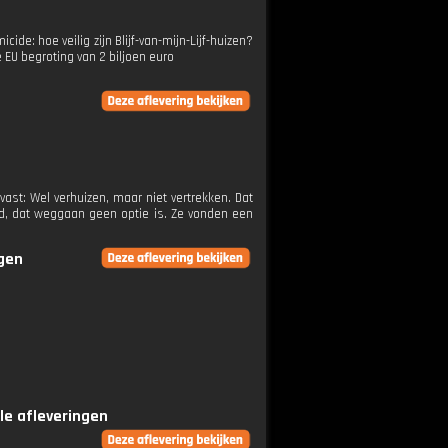
e: hoe veilig zijn Blijf-van-mijn-Lijf-huizen?
U begroting van 2 biljoen euro
vast: Wel verhuizen, maar niet vertrekken. Dat
ed, dat weggaan geen optie is. Ze vonden een
ngen
lle afleveringen