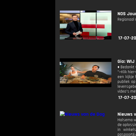
NOS Jour
Regionaal 
17-07-20
Gio: WIJ
♦ Bedankt v
">Klik hier
een kijkje
publiek op
levensgebe
video's met
17-07-20
Nieuws 
Halsema wo
de oplossi
in winkel
paspoort&