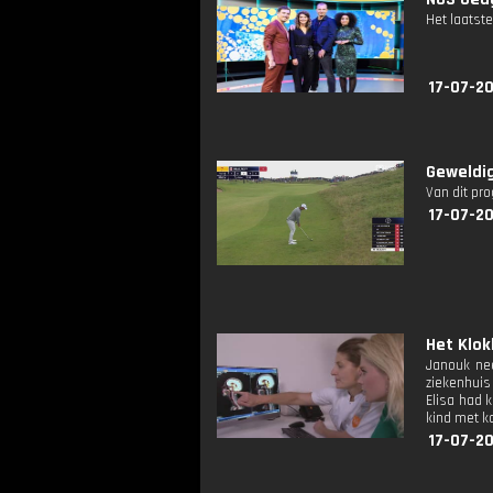
Het laatste
17-07-20
Geweldig
Van dit pr
17-07-20
Het Klokh
Janouk nee
ziekenhuis
Elisa had k
kind met k
17-07-2