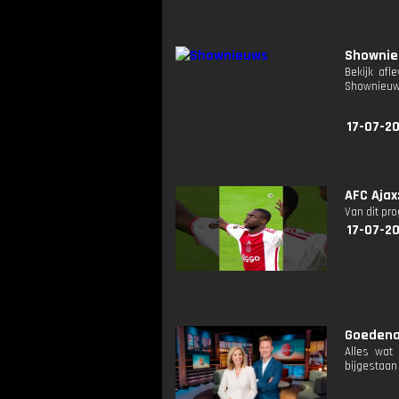
Showni
Bekijk afl
Shownieuw
17-07-20
AFC Ajax
Van dit pr
17-07-2
Goedenav
Alles wat
bijgestaan