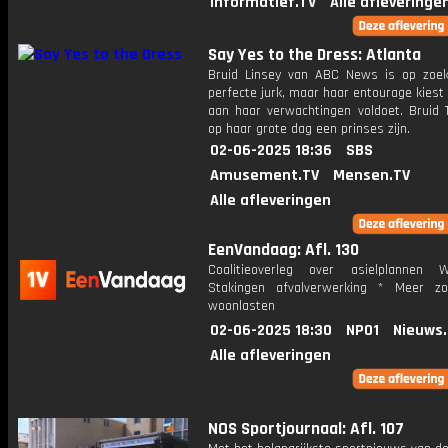
Informatief.TV
Alle afleveringe
Say Yes to the Dress: Atlanta
Bruid Linsey van ABC News is op zoe
perfecte jurk, maar haar entourage kiest
aan haar verwachtingen voldoet. Bruid T
op haar grote dag een prinses zijn.
02-06-2025 18:36
SBS
Amusement.TV
Mensen.TV
Alle afleveringen
EenVandaag: Afl. 130
Coalitieoverleg over asielplannen 
Stakingen afvalverwerking * Meer z
woonlasten
02-06-2025 18:30
NPO1
Nieuws
Alle afleveringen
NOS Sportjournaal: Afl. 107