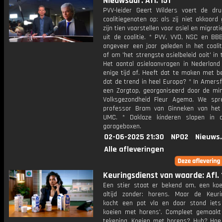
Nieuwsuur: Afl. 151
PVV-leider Geert Wilders voert de dru
coalitiegenoten op: als zij niet akkoor
zijn tien voorstellen voor asiel en migrati
uit de coalitie. * PVV, VVD, NSC en BB
ongeveer een jaar geleden in het coalit
af om 'het strengste asielbeleid ooit' in 
Het aantal asielaanvragen in Nederland
enige tijd af. Heeft dat te maken met be
dat de trend in heel Europa? * In Amersf
een Zorgtop, georganiseerd door de min
Volksgezondheid Fleur Agema. We sp
professor Bram van Ginneken van he
UMC. * Dakloze kinderen slapen in 
garageboxen.
02-06-2025 21:30
NPO2
Nieuws
Alle afleveringen
Keuringsdienst van waarde: Afl. 
Een stier staat er bekend om, een ko
altijd zonder: horens. Maar de Keuri
kocht een pot vla en daar stond iets
koeien met horens'. Compleet gemaak
tekening. Koeien met horens? Huh? Hoe