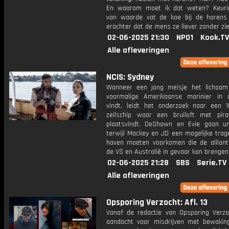
En waarom moet ik dat weten? Keuri
van waarde vat de koe bij de horen
erachter dat de mens ze liever zonder zie
02-06-2025 21:30
NPO1
Kook.TV
Alle afleveringen
NCIS: Sydney
Wanneer een jong meisje het lichaa
voormalige Amerikaanse marinier in
vindt, leidt het onderzoek naar een 
zeilschip waar een bruiloft met pir
plaatsvindt. DeShawn en Evie gaan un
terwijl Mackey en JD een ​​mogelijke trag
haven moeten voorkomen die de alliant
de VS en Australië in gevaar kan brengen
02-06-2025 21:28
SBS
Serie.TV
Alle afleveringen
Opsporing Verzocht: Afl. 13
Vanaf de redactie van Opsporing Verzo
aandacht voor misdrijven met bewakin