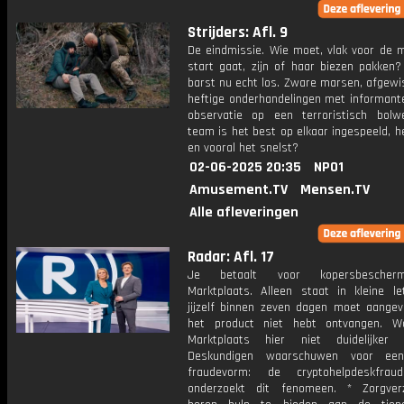
Strijders: Afl. 9
De eindmissie. Wie moet, vlak voor de m
start gaat, zijn of haar biezen pakken?
barst nu echt los. Zware marsen, afgewi
heftige onderhandelingen met informant
observatie op een terroristisch bolw
team is het best op elkaar ingespeeld, h
en vooral het snelst?
02-06-2025 20:35
NPO1
Amusement.TV
Mensen.TV
Alle afleveringen
Radar: Afl. 17
Je betaalt voor kopersbescherm
Marktplaats. Alleen staat in kleine le
jijzelf binnen zeven dagen moet aangev
het product niet hebt ontvangen. W
Marktplaats hier niet duidelijker
Deskundigen waarschuwen voor ee
fraudevorm: de cryptohelpdeskfrau
onderzoekt dit fenomeen. * Zorgver