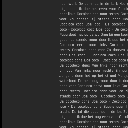
haar werk De dominee in de kerk Het 
altijd door Ik doe het even voor Cocol
naar links Cocoloco dan naar rechts Coc
voor Zo dansen zij steeds door Do
Cocoloco coco Doe loco - De cocoloco
coco - Cocoloco coco Doe loco - De coco
Papa doet het op de wc Oma bij een kopj
gaat het steeds maar door Ik doe het 
Cocoloco eerst naar links Cocoloco
rechts Cocoloco naar voor Zo dansen z
door Doe coco - Cocoloco coco Doe 
cocoloco dans Doe coco - Cocoloco coco 
De cocoloco dans Van links naar rech
omhoog Van links naar rechts En da
Jongens doen het op het strand Meisj
waterkant De hele dag maar door Ik do
eens voor Cocoloco eerst naar links Coc
naar rechts Cocoloco naar voor Zo d
steeds door Doe coco - Cocoloco coco D
De cocoloco dans Doe coco - Cocoloco
loco - De cocoloco dans Baby’s doen 
creche De juf die doet het in de les Zo
altijd door Ik doe het nog even voor Coco
naar links Cocoloco dan naar rechts Coc
voor Zo dansen zij steeds door Do