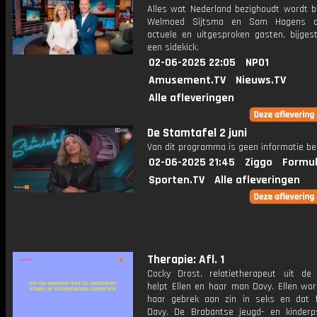
Alles wat Nederland bezighoudt wordt b
Welmoed Sijtsma en Sam Hagens o
actuele en uitgesproken gasten, bijges
een sidekick.
02-06-2025 22:05
NPO1
Amusement.TV
Nieuws.TV
Alle afleveringen
De Stamtafel 2 juni
Van dit programma is geen informatie be
02-06-2025 21:45
Ziggo
Formul
Sporten.TV
Alle afleveringen
Therapie: Afl. 1
Cocky Drost, relatietherapeut uit de B
helpt Ellen en haar man Davy. Ellen wor
haar gebrek aan zin in seks en dat f
Davy. De Brabantse jeugd- en kinderp