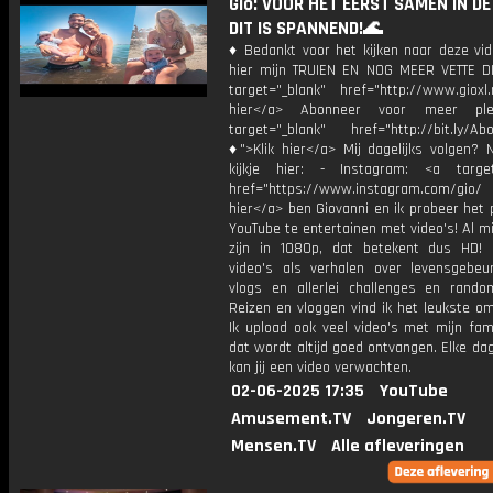
Gio: VOOR HET EERST SAMEN IN DE
DIT IS SPANNEND!🌊
♦ Bedankt voor het kijken naar deze vid
hier mijn TRUIEN EN NOG MEER VETTE D
target="_blank" href="http://www.gioxl.
hier</a> Abonneer voor meer ple
target="_blank" href="http://bit.ly/Ab
♦">Klik hier</a> Mij dagelijks volgen?
kijkje hier: - Instagram: <a target
href="https://www.instagram.com/gio/
hier</a> ben Giovanni en ik probeer het 
YouTube te entertainen met video's! Al mi
zijn in 1080p, dat betekent dus HD! 
video's als verhalen over levensgebeur
vlogs en allerlei challenges en rando
Reizen en vloggen vind ik het leukste o
Ik upload ook veel video's met mijn fam
dat wordt altijd goed ontvangen. Elke da
kan jij een video verwachten.
02-06-2025 17:35
YouTube
Amusement.TV
Jongeren.TV
Mensen.TV
Alle afleveringen