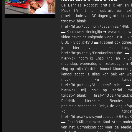
De Bennies Podcast gratis kijken en l
Maak t/m 2 juni gebruik van ext
proefperiode van 60 dagen gratis luister
target="_blank"
href="http://podimo.nl/debennies.">Klik
▬ Knolpower kledinglijn ➜ www.knolpowe
video bevat de volgende vlogs: 0:00 - V
0:00 - Vlog #4310 ▬ Ik speel ook games
je hier vinden: <a target="
href="http://bit.ly/EnzoKnolYoutube ▬ M
hier</a> naam is Enzo Knol en ik up
maandag, woensdag en zaterdag om 4
vlog op mijn YouTube kanaal Abonneer j
kanaal zodat je alles kan bekijken w
maak: <a target="_b
href="http://bit.ly/AbonneerEnzoKnol ▬ 
hier</a> mij ook op social me
target="_blank" href="https://enzo.kno
De">Klik hier</a> Bennies P
podimo.nl/debennies Bekijk de vlog afspe
<a target="_bl
href="https://www.youtube.com/@EnzoKn
▬ Enzo">Klik hier</a> Knol staat onder
van het Commissariaat voor de Media.