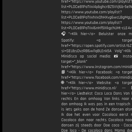
href="https://www.youtube.com/playlist
list=PL0Ce81PoTVxi4pbghcrBZ5VVj6b-5e1N
https://www.youtube.com/playlist?
list=PL0Ce81PoTVxhVx0hHXvg6wcLBgMgL
https://www.youtube.com/playlist?
list=PL0Ce81PoTVxi6nHf5IXkgchUHt-cLE4
🎧">Klik hier</a> Beluister onze m
Spotify: <a target="_
href="https://open.spotify.com/artist/
si=SEUbsDvzRB6wi1qBLEnk5A Volg">Klik
Minidisco op social media: 📸 Inst
target="_blank"
href="https://www.instagram.com/minidis
📘">Klik hier</a> Facebook: <a target
href="https://www.facebook.com/minidi
🌐">Klik hier</a> Website: <a target
href="https://www.minidisco.nl/ ---
hier</a> Liedtekst Coco Loco Dans Van l
rechts En dan omhoog Van links naar 
dan omhoog Ik was pas in een tropisch 
is iets geks aan de hand Ze dansen als
Ik doe het even voor Cocoloco eerst n
Cocoloco dan naar rechts Cocoloco naa
dansen zij steeds door Doe coco - Coco
Doe loco - De cocoloco dans Mama do