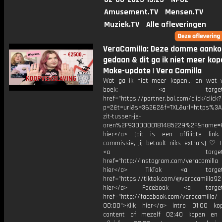
Amusement.TV
Mensen.TV
Muziek.TV
Alle afleveringen
VeraCamilla: Deze domme aank
gedaan & dit ga ik niet meer kop
Make-update | Vera Camilla
Wat ga ik niet meer kopen... en wat 
boek: <a target="_b
href="https://partner.bol.com/click/click?
p=2&t=url&s=36262&f=TXL&url=https%
zit-tussen-je-
oren%2F9300000181485229%2F&name=H
hier</a> (dit is een affiliate link.
commissie, jij betaalt niks extra's) ♡ 
<a target="_bl
href="http://instagram.com/veracamill
hier</a> TikTok <a target="
href="https://tiktok.com/@veracamilla9
hier</a> Facebook <a target="
href="http://facebook.com/veracamilla/
00:00">Klik hier</a> intro 01:00 k
content of mezelf 02:40 kopen en 