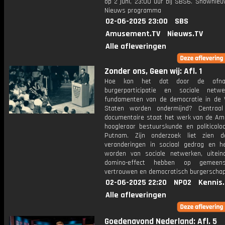
op 2 juni, 23:00 uur bij SBS6. Shownieu
Nieuws programma
02-06-2025 23:00
SBS
Amusement.TV
Nieuws.TV
Alle afleveringen
Zonder ons, Geen wij: Afl. 1
Hoe kan het dat door de afn
burgerparticipatie en sociale netw
fundamenten van de democratie in de 
Staten worden ondermijnd? Centraal
documentaire staat het werk van de Am
hoogleraar bestuurskunde en politicolo
Putnam. Zijn onderzoek liet zien d
veranderingen in sociaal gedrag en he
worden van sociale netwerken, uiteind
domino-effect hebben op gemeensc
vertrouwen en democratisch burgerschap
02-06-2025 22:20
NPO2
Kennis
Alle afleveringen
Goedenavond Nederland: Afl. 5