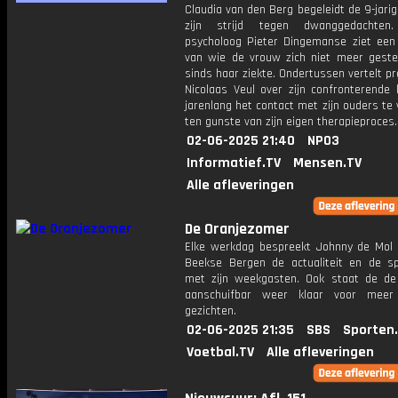
Claudia van den Berg begeleidt de 9-jarige
zijn strijd tegen dwanggedachten. 
psycholoog Pieter Dingemanse ziet een 
van wie de vrouw zich niet meer geste
sinds haar ziekte. Ondertussen vertelt p
Nicolaas Veul over zijn confronterende
jarenlang het contact met zijn ouders te
ten gunste van zijn eigen therapieproces.
02-06-2025 21:40
NPO3
Informatief.TV
Mensen.TV
Alle afleveringen
De Oranjezomer
Elke werkdag bespreekt Johnny de Mol 
Beekse Bergen de actualiteit en de s
met zijn weekgasten. Ook staat de de 
aanschuifbar weer klaar voor meer
gezichten.
02-06-2025 21:35
SBS
Sporten
Voetbal.TV
Alle afleveringen