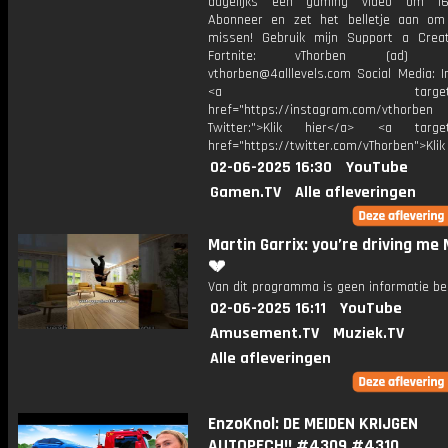
dagelijks een gaming video om 16
Abonneer en zet het belletje aan om
missen! Gebruik mijn Support a Crea
Fortnite: vThorben (ad) Bu
vthorben@4alllevels.com Social Media: I
<a target="_bl
href="https://instagram.com/vthorben
Twitter:">Klik hier</a> <a target=
href="https://twitter.com/vThorben">Klik
02-06-2025 16:30
YouTube
Gamen.TV
Alle afleveringen
Martin Garrix: you’re driving me 
💔
Van dit programma is geen informatie be
02-06-2025 16:11
YouTube
Amusement.TV
Muziek.TV
Alle afleveringen
EnzoKnol: DE MEIDEN KRIJGEN
AUTOPECH!! #4309 #4310