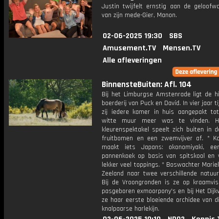
Justin twijfelt ernstig aan de geloofwa
van zijn mede-Gier, Manon.
02-06-2025 19:30
SBS
Amusement.TV
Mensen.TV
Alle afleveringen
BinnensteBuiten: Afl. 104
Bij het Limburgse Amstenrade ligt de hi
boerderij van Puck en Davíd. In vier jaar t
zij iedere kamer in huis aangepakt to
witte muur meer was te vinden. H
kleurenspektakel speelt zich buiten in d
fruitbomen en een zwemvijver af. * K
maakt iets Japans: okonomiyaki, ee
pannenkoek op basis van spitskool en 
lekker veel toppings. * Boswachter Marie
Zeeland naar twee verschillende natuur
Bij de Vroongronden is ze op kraamvisi
pasgeboren exmoorpony's en bij Het Dijk
ze haar eerste bloeiende orchidee van di
knalpaarse harlekijn.