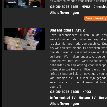
en waarschuwingen voor actuele oplichti
02-06-2025 21:15
NPO2
Onrecht
Alle afleveringen
Dierenridders: Afl. 2
Onze Dierenridders duiken in de fas
wereld van reptielen. Want een reptiel al
is zeker niet voor iedereen geschikt... Dat
als we een reptielenbeurs bezoeken, waa
hoe de dieren in verschrikkelijke omsta
verkeren. We maken undercoverbeelden.
spreken we met een wetenschapper e
beheerder van een opvang voor schildpa
ontmoeten we Harry en Rita, die op hun
liefst 25 boerderijdieren opvangen, vaak
van baasjes die uit elkaar zijn gegaan.
keren we terug naar Hoenzadriel: hoe 
daar af?
02-06-2025 21:05
NPO3
Informatief.TV
Natuur.TV
Onre
Alle afleveringen