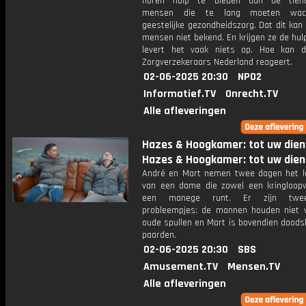
horen hulp te bieden aan de tiend
mensen die te lang moeten wac
geestelijke gezondheidszorg. Dat dit kan i
mensen niet bekend. En krijgen ze de hul
levert het vaak niets op. Hoe kan d
Zorgverzekeraars Nederland reageert.
02-06-2025 20:30
NPO2
Informatief.TV
Onrecht.TV
Alle afleveringen
Hazes & Hoogkamer: tot uw dien
Hazes & Hoogkamer: tot uw dien
André en Mart nemen twee dagen het l
van een dame die zowel een kringloopw
een manege runt. Er zijn twee
probleempjes: de mannen houden niet v
oude spullen en Mart is bovendien doods
paarden.
02-06-2025 20:30
SBS
Amusement.TV
Mensen.TV
Alle afleveringen