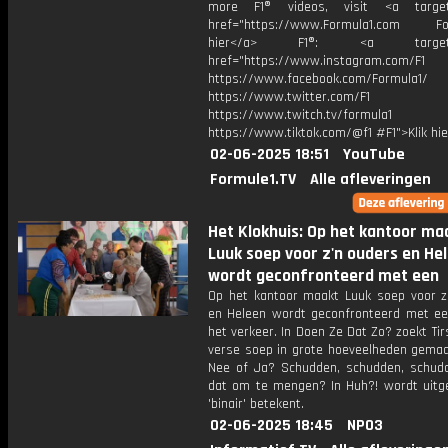
more F1® videos, visit <a target=
href="https://www.Formula1.com Fol
hier</a> F1®: <a target="_
href="https://www.instagram.com/F1
https://www.facebook.com/Formula1/
https://www.twitter.com/F1
https://www.twitch.tv/formula1
https://www.tiktok.com/@f1 #F1">Klik hi
02-06-2025 18:51
YouTube
Formule1.TV
Alle afleveringen
Het Klokhuis: Op het kantoor ma
Luuk soep voor z'n ouders en He
wordt geconfronteerd met een
Op het kantoor maakt Luuk soep voor z
en Heleen wordt geconfronteerd met een
het verkeer. In Doen Ze Dat Zo? zoekt Tir
verse soep in grote hoeveelheden gemaa
Nee of Ja? Schudden, schudden, schudd
dat om te mengen? In Huh?! wordt uitg
'binair' betekent.
02-06-2025 18:45
NPO3