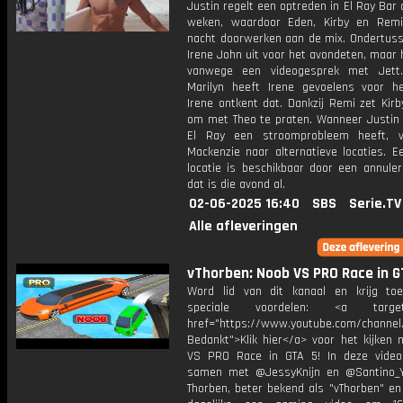
Justin regelt een optreden in El Ray Bar
weken, waardoor Eden, Kirby en Rem
nacht doorwerken aan de mix. Ondertuss
Irene John uit voor het avondeten, maar h
vanwege een videogesprek met Jett.
Marilyn heeft Irene gevoelens voor 
Irene ontkent dat. Dankzij Remi zet Kir
om met Theo te praten. Wanneer Justin 
El Ray een stroomprobleem heeft, v
Mackenzie naar alternatieve locaties. E
locatie is beschikbaar door een annuler
dat is die avond al.
02-06-2025 16:40
SBS
Serie.TV
Alle afleveringen
vThorben: Noob VS PRO Race in G
Word lid van dit kanaal en krijg to
speciale voordelen: <a target=
href="https://www.youtube.com/channel
Bedankt">Klik hier</a> voor het kijken 
VS PRO Race in GTA 5! In deze video
samen met @JessyKnijn en @Santino_Y
Thorben, beter bekend als "vThorben" en