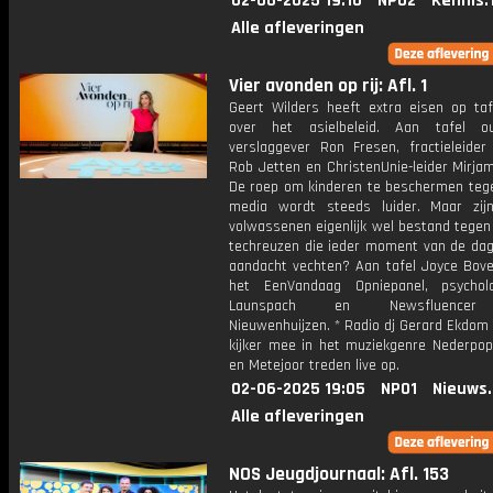
02-06-2025 19:10
NPO2
Kennis.
Alle afleveringen
Vier avonden op rij: Afl. 1
Geert Wilders heeft extra eisen op taf
over het asielbeleid. Aan tafel oud
verslaggever Ron Fresen, fractieleide
Rob Jetten en ChristenUnie-leider Mirjam
De roep om kinderen te beschermen tege
media wordt steeds luider. Maar zi
volwassenen eigenlijk wel bestand tegen
techreuzen die ieder moment van de da
aandacht vechten? Aan tafel Joyce Bove
het EenVandaag Opniepanel, psychol
Launspach en Newsfluencer
Nieuwenhuijzen. * Radio dj Gerard Ekdom
kijker mee in het muziekgenre Nederpo
en Metejoor treden live op.
02-06-2025 19:05
NPO1
Nieuws
Alle afleveringen
NOS Jeugdjournaal: Afl. 153