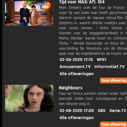
Tijd voor MAX: Afl. 104
Mart Smeets over de Tour de France 
waar hij een boek over heeft geschreven
Westrik spreekt de nieuwe natuurfilm Ca
Dolphins in, waarin allerlei weetjes over 
naar voren komen. * Anita Witzier 
Diender over de laaggeletterdheid in N
Mathy Diender leerde lezen en schrijve
73ste. * Renée Soutendijk en Rosa da S
voorstelling De Revolutie van de Rinse
gaat over de ongelijkheid en de kracht va
02-06-2025 17:10
NPO1
Amusement.TV
Informatief.TV
Alle afleveringen
Neighbours
Paul en Krista werken samen onder tijds
bezwijkt onder haar schuldgevoel en C
een nieuwe weg in.
02-06-2025 17:09
SBS
Serie.TV
Alle afleveringen