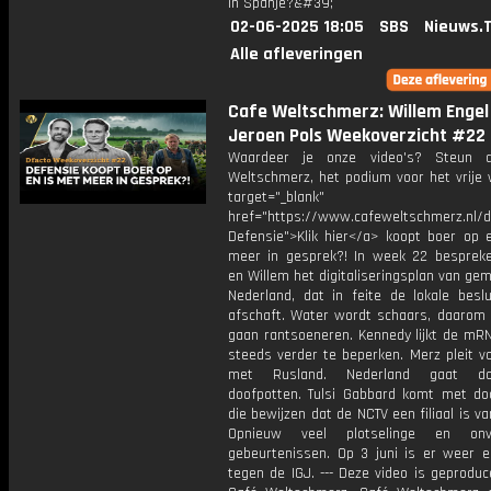
in Spanje?&#39;
02-06-2025 18:05
SBS
Nieuws.
Alle afleveringen
Cafe Weltschmerz: Willem Engel
Jeroen Pols Weekoverzicht #22
Waardeer je onze video's? Steun 
Weltschmerz, het podium voor het vrije 
target="_blank"
href="https://www.cafeweltschmerz.nl/
Defensie">Klik hier</a> koopt boer op 
meer in gesprek?! In week 22 besprek
en Willem het digitaliseringsplan van ge
Nederland, dat in feite de lokale beslu
afschaft. Water wordt schaars, daarom 
gaan rantsoeneren. Kennedy lijkt de mRN
steeds verder te beperken. Merz pleit v
met Rusland. Nederland gaat d
doofpotten. Tulsi Gabbard komt met d
die bewijzen dat de NCTV een filiaal is v
Opnieuw veel plotselinge en onv
gebeurtenissen. Op 3 juni is er weer ee
tegen de IGJ. --- Deze video is geprodu