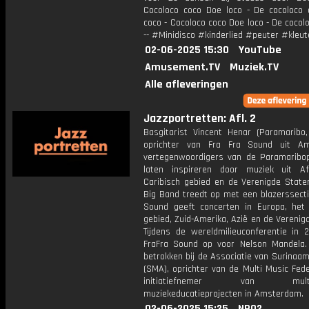
Cocoloco coco Doe loco - De cocoloco
coco - Cocoloco coco Doe loco - De cocol
-- #Minidisco #kinderlied #peuter #kleut
02-06-2025 15:30
YouTube
Amusement.TV
Muziek.TV
Alle afleveringen
Jazzportretten: Afl. 2
Basgitarist Vincent Henar (Paramaribo,
oprichter van Fra Fra Sound uit Am
vertegenwoordigers van de Paramaribop
laten inspireren door muziek uit Af
Caribisch gebied en de Verenigde Staten
Big Band treedt op met een blazerssecti
Sound geeft concerten in Europa, het 
gebied, Zuid-Amerika, Azië en de Verenig
Tijdens de wereldmilieuconferentie in 
FraFra Sound op voor Nelson Mandela.
betrokken bij de Associatie van Surinaa
(SMA), oprichter van de Multi Music Fed
initiatiefnemer van multicu
muziekeducatieprojecten in Amsterdam.
02-06-2025 15:25
NPO2