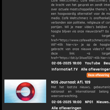
Café Weltschmerz. Café Weltschmerz g
de kracht van het gesprek en zendt inte
over actuele maatschappelijke thema's. 
een hoogwaardig alternatief voor de m
media. Café Weltschmerz is onafhankelij
verbonden aan politieke, religieuze of c
partijen. Wil je meer video's bekijken
hoogte blijven via onze nieuwsbrief? Ga
<a target="_bl
href="https://www.cafeweltschmerz.nl/v
Wil">Klik hier</a> je op de hoogt
gebracht van onze nieuwe video's? Kl
deze link: <a target="_
href="https://bit.ly/3XweTO0">Klik hier</
02-06-2025 18:00
YouTube
Beu
Informatief.TV
Alle afleveringe
NOS Journaal: Afl. 109
Met het laatste nieuws, gebeurteni
nationaal en internationaal bela
weersverwachting.
02-06-2025 18:00
NPO1
Nieuws
Alle afleveringen