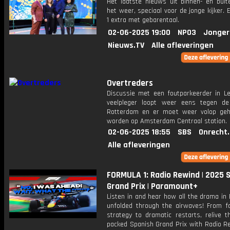
Het laatste nieuws uit binnen- en buit
het weer, speciaal voor de jonge kijker.
1 extra met gebarentaal.
02-06-2025 19:00
NPO3
Jonger
Nieuws.TV
Alle afleveringen
Overtreders
Discussie met een foutparkeerder in Le
veelpleger loopt weer eens tegen d
Rotterdam en er moet weer volop ge
worden op Amsterdam Centraal station.
02-06-2025 18:55
SBS
Onrecht
Alle afleveringen
FORMULA 1: Radio Rewind | 2025 
Grand Prix | Paramount+
Listen in and hear how all the drama in
unfolded through the airwaves! From fa
strategy to dramatic restarts, relive t
packed Spanish Grand Prix with Radio Re