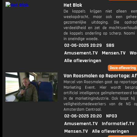
Het Blok
De koppels krijgen niet alleen ee
weekopdracht, maar ook een gehee
gezamenlijke uitdaging. Die opdrac
verdeeldheid en zet de machtsverhoud
de koppels onderling op scherp. Naomi 
in oneindige woede.
02-06-2025 20:29
SBS
Amusement.TV
Mensen.TV
Wo
Alle afleveringen
Van Roosmalen op Reportage: Afl
Marcel van Roosmalen gaat op reportage 
Marketing Event. Hier wordt bespr
artificial intelligence geïmplementeerd 
in de marketingindustrie. Ook loopt hi
veiligheidsmedewerkers van de NS o
Amsterdam Centraal.
02-06-2025 20:20
NPO3
Amusement.TV
Informatief.TV
Mensen.TV
Alle afleveringen