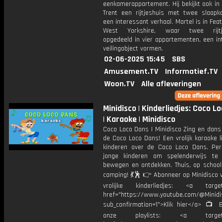
eenkamerappartement. Hij bekijkt ook in
Trent een ​​rijtjeshuis met twee slaap
een interessant verhaal. Martel is in Fea
West Yorkshire, waar twee rijtje
opgedeeld in vier appartementen, een in
veilingobject vormen.
02-06-2025 15:45
SBS
Amusement.TV
Informatief.TV
Woon.TV
Alle afleveringen
Minidisco | Kinderliedjes: Coco L
| Karaoke | Minidisco
Coco Loco Dans | Minidisco Zing en dan
de Coco Loco Dans! Een vrolijk karaoke l
kinderen over de Coco Loco Dans. Per
jonge kinderen om spelenderwijs te 
bewegen en ontdekken. Thuis, op school
camping! 💃🕺 👉 Abonneer op Minidisco 
vrolijke kinderliedjes: <a target=
href="https://www.youtube.com/@Minidis
sub_confirmation=1">Klik hier</a> 📺 B
onze playlists: <a target="