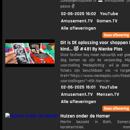
zakelijk@knolpower.nl ▬ #Knolpower Di
peace ✌
02-06-2025 16:02
YouTube
Amusement.TV
Gamen.TV
Alle afleveringen
Dit is DE oplossing voor shoppen
kind... 🤣 #481 By Nienke Plas
Onze fashion boy moet natuurlijk wel go
dag komen op zijn 4e verjaardag. Mi
voorstelling 'Medeplichtig', wil je daar
Tickets zijn beschikbaar via: <a target
href="https://www.nienkeplas.com/theat
voorstellingen/">Klik hier</a>
02-06-2025 16:01
YouTube
Amusement.TV
Mensen.TV
Alle afleveringen
Huizen onder de Hamer
Martin bezoekt in Bath, Somers
karakteristiek, monum