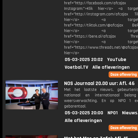
href="http://facebook.com/afcajax
Instagram:">Klik hier</a> <a target
href="http://instagram.com/afcajax TikT
hier</a> <a target="_
href="http://tiktok.com/@afcajax BeRe
hier</a> <a target="_
href="https://bere.al/afcajax Threa
hier</a> <a target="_
href="https://www.threads.net/@afcajax
hier</a>
05-03-2025 20:02
YouTube
Voetbal.TV
Alle afleveringen
NOS Journaal 20.00 uur: Afl. 46
Met het laatste nieuws, gebeurteni
nationaal en internationaal bela
weersverwachting. En op NPO 1 e
gebarentaal.
05-03-2025 20:00
NPO1
Nieuws
Alle afleveringen