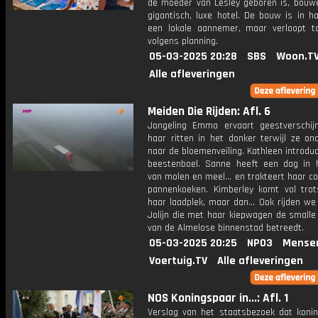
de moeder van Lesley geboren is, bouw
gigantisch, luxe hotel. De bouw is in h
een lokale aannemer, maar verloopt to
volgens planning.
05-03-2025 20:28
SBS
Woon.T
Alle afleveringen
Meiden Die Rijden: Afl. 6
Jongeling Emma ervaart geestverschij
haar ritten in het donker terwijl ze on
naar de bloemenveiling. Kathleen introdu
beestenboel. Sanne heeft een dag in 
van molen en meel... en trakteert haar co
pannenkoeken. Kimberley komt vol tro
haar laadplek, maar dan... Ook rijden w
Jolijn die met haar kiepwagen de smalle
van de Almelose binnenstad betreedt.
05-03-2025 20:25
NPO3
Mense
Voertuig.TV
Alle afleveringen
NOS Koningspaar in...: Afl. 1
Verslag van het staatsbezoek dat konin