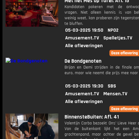
Met het Mes op Tafel: Afl. 15
Kandidaten pokeren met de antwo
vragen. Niet alleen kennis is van be
weinig weet, kan proberen zijn tegensta
te bluffen.
05-03-2025 19:50
NPO2
Amusement.TV
Spelletjes.TV
Alle afleveringen
De Bondgenoten
Brijan en Demi strijden in de finale o
euro, maar wie neemt die prijs mee naar
05-03-2025 19:30
SBS
Amusement.TV
Mensen.TV
Alle afleveringen
BinnensteBuiten: Afl. 41
Valentijn Carbo bezoekt Ons' Lieve Heer 
Van de buitenkant lijkt het een Am
grachtenpand, maar achter de gevel bev