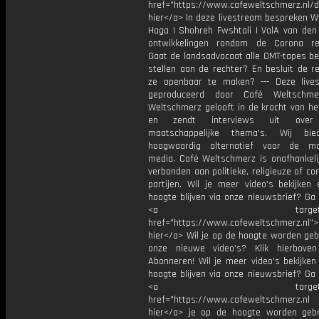
href="https://www.cafeweltschmerz.nl/d
hier</a> In deze livestream bespreken W
Haga | Shohreh Fwshtali | ValA van de
ontwikkelingen rondom de Corona re
Gaat de landsadvocaat alle OMT-tapes be
stellen aan de rechter? En besluit de r
ze openbaar te maken? --- Deze live
geproduceerd door Café Weltschme
Weltschmerz gelooft in de kracht van he
en zendt interviews uit over 
maatschappelijke thema's. Wij bi
hoogwaardig alternatief voor de ma
media. Café Weltschmerz is onafhankelij
verbonden aan politieke, religieuze of c
partijen. Wil je meer video's bekijken
hoogte blijven via onze nieuwsbrief? Ga
<a target="_bl
href="https://www.cafeweltschmerz.nl">K
hier</a> Wil je op de hoogte worden geb
onze nieuwe video's? Klik hierbove
Abonneren! Wil je meer video's bekijken
hoogte blijven via onze nieuwsbrief? Ga
<a target="_bl
href="https://www.cafeweltschmerz.nl 
hier</a> je op de hoogte worden geb