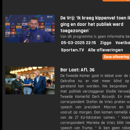
De Vrij: ‘Ik kreeg kippenvel toen i
ging en door het publiek werd
toegezongen'
Van dit programma is geen informatie be
05-03-2025 22:15
Ziggo
Voetba
Sporten.TV
Alle afleveringen
Bar Laat: Afl. 36
De Tweede Kamer gaat in debat over de 
Oekraïne nu er niet meer blind op
gerekend kan worden. We bespreken 
met politiek verslaggever Elodie Verwei
Tweede Kamerlid Derk Boswijk. En me
correspondent Stefan de Vries praten w
speech van president Macron en bl
vooruit op morgen. Dan komen namelijk d
van de 27 EU-lidstaten samen. * Voor
correspondent Marieke de Vries blikt te
speech van Trump. * Ik ben geen rob