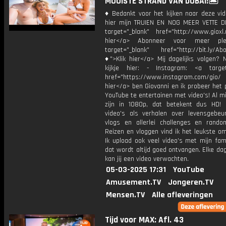
MOOISTE STRAND VAN DUBAI!🏝️
♦ Bedankt voor het kijken naar deze vid
hier mijn TRUIEN EN NOG MEER VETTE D
target="_blank" href="http://www.gioxl.
hier</a> Abonneer voor meer ple
target="_blank" href="http://bit.ly/Ab
♦">Klik hier</a> Mij dagelijks volgen?
kijkje hier: - Instagram: <a target
href="https://www.instagram.com/gio/
hier</a> ben Giovanni en ik probeer het 
YouTube te entertainen met video's! Al mi
zijn in 1080p, dat betekent dus HD! 
video's als verhalen over levensgebeur
vlogs en allerlei challenges en rando
Reizen en vloggen vind ik het leukste o
Ik upload ook veel video's met mijn fam
dat wordt altijd goed ontvangen. Elke da
kan jij een video verwachten.
05-03-2025 17:31
YouTube
Amusement.TV
Jongeren.TV
Mensen.TV
Alle afleveringen
Tijd voor MAX: Afl. 43