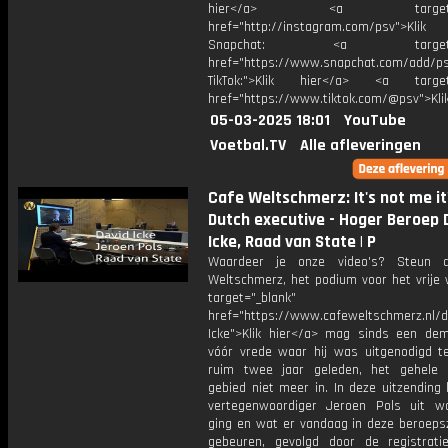
hier</a> <a target="_
href="http://instagram.com/psv">Klik
Snapchat: <a target="_
href="https://www.snapchat.com/add/p
TikTok:">Klik hier</a> <a target=
href="https://www.tiktok.com/@psv">Klik
05-03-2025 18:01
YouTube
Voetbal.TV
Alle afleveringen
Cafe Weltschmerz: It's not me it
Dutch executive - Hoger Beroep 
Icke, Raad van State | P
Waardeer je onze video's? Steun 
Weltschmerz, het podium voor het vrije 
target="_blank"
href="https://www.cafeweltschmerz.nl/
Icke">Klik hier</a> mag sinds een dem
vóór vrede waar hij was uitgenodigd t
ruim twee jaar geleden, het gehele
gebied niet meer in. In deze uitzending 
vertegenwoordiger Jeroen Pols uit w
ging en wat er vandaag in deze beroeps
gebeuren, gevolgd door de registrat