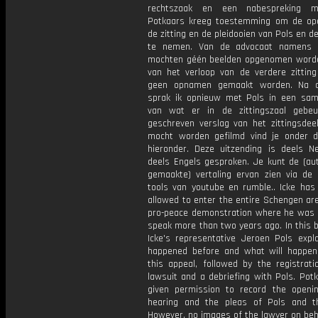
rechtszaak en een nabespreking m
Potkaars kreeg toestemming om de op
de zitting en de pleidooien van Pols en d
te nemen. Van de advocaat namens 
mochten géén beelden opgenomen word
van het verloop van de verdere zittin
geen opnamen gemaakt worden. Na de
sprak ik opnieuw met Pols in een sam
van wat er in de zittingszaal gebeu
geschreven verslag van het zittingsdeel
mocht worden gefilmd vind je onder d
hieronder. Deze uitzending is deels Ne
deels Engels gesproken. Je kunt de (au
gemaakte) vertaling ervan zien via de o
tools van youtube en rumble.. Icke has
allowed to enter the entire Schengen ar
pro-peace demonstration where he was i
speak more than two years ago. In this 
Icke's representative Jeroen Pols expl
happened before and what will happen
this appeal, followed by the registrati
lawsuit and a debriefing with Pols. Pot
given permission to record the openi
hearing and the pleas of Pols and t
However, no images of the lawyer on beh