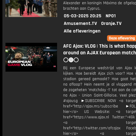
Alexander en koningin Máxima de afgelo
brachten aan Cyprus.
05-03-2025 20:25
NPO1
Amusement.TV
Oranje.TV
Alle afleveringen
AFC Ajax: VLOG | This is what ha
around an AJAX European match
⚪️🔴⚪️
Bij een Europese wedstrijd van Ajax 
kijken. Hoe bereidt Ajax zich voor? Hoe
stadion gereed gemaakt? Hoe gaat het
na afloop? Hein neemt je al vloggend 
de zogeheten 'matchday -1' tot aan de c
na Ajax - Union Saint-Gilloise. Veel ple
#ajausg ►SUBSCRIBE NOW <a target=
href="http://ajax.ms/subscribe ►FOL
hier</a> US Website: <a target=
href="https://www.ajax.nl Twitter:">Kli
<a target="_bl
href="http://twitter.com/afcajax Facebo
hier</a> <a target="_