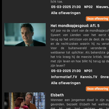
licht toe.
05-03-2025 21:30
NPO2
Nieuws
Alle afleveringen
Het mondkapjesgoud: Afl. 5
Vijf jaar na de start van de mondkapjesaff
Sywert van Lienden voor het eerst u
terug op het ontstaan van de deal, de m
en de rechtszaken waarin hij nu verwik
Voor de buitenwereld veranderde
weldoener tot oplichter. Als bekendste g
het trio kreeg hij de meeste kritiek. Wa
met zijn leven en hoe blikt hij terug op d
zijn leven?
05-03-2025 21:30
NPO1
Informatief.TV
Kennis.TV
Onre
Alle afleveringen
Elsbeth
Wanneer een jongeman dood in zijn a
gevonden, bezoekt Elsbeth het wellne
dat hij net had verlaten en be