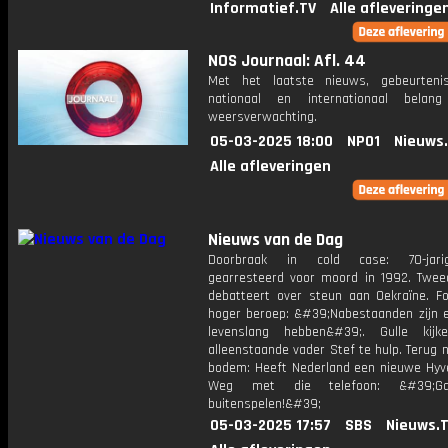
Informatief.TV
Alle afleveringe
NOS Journaal: Afl. 44
Met het laatste nieuws, gebeurteni
nationaal en internationaal bela
weersverwachting.
05-03-2025 18:00
NPO1
Nieuws
Alle afleveringen
Nieuws van de Dag
Doorbraak in cold case: 70-jar
gearresteerd voor moord in 1992. Twe
debatteert over steun aan Oekraïne. Fo
hoger beroep: &#39;Nabestaanden zijn e
levenslang hebben&#39;. Gulle kijk
alleenstaande vader Stef te hulp. Terug 
bodem: Heeft Nederland een nieuwe Hyv
Weg met die telefoon: &#39;Ga
buitenspelen!&#39;
05-03-2025 17:57
SBS
Nieuws.