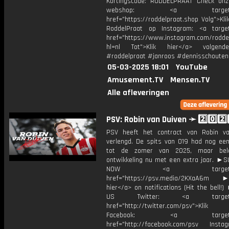
Kortingscode: RODDELPRAAT Check on
webshop: <a target="_
href="https://roddelpraat.shop Volg">Kli
RoddelPraat op Instagram: <a target
href="https://www.instagram.com/rodde
hl=nl Tot">Klik hier</a> volgen
#roddelpraat #janroos #dennisschouten
05-03-2025 18:01
YouTube
Amusement.TV
Mensen.TV
Alle afleveringen
PSV: Robin van Duiven ➛ 2️⃣0️⃣2️⃣
PSV heeft het contract van Robin v
verlengd. De spits van O19 had nog een
tot de zomer van 2025, maar belo
ontwikkeling nu met een extra jaar. ►
NOW <a target="_b
href="https://psv.media/2KXaA6m ►T
hier</a> on notifications (Hit the bell
US Twitter: <a target="_
href="http://twitter.com/psv">Klik
Facebook: <a target="_
href="http://facebook.com/psv Instagr