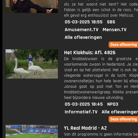
als ze het woord niet kent? Het cade
Fabian is gelijk een schot in de roos. Fa
elk geval erg enthousiast over Melissa.
05-03-2025 18:55
SBS
Amusement.TV
Mensen.TV
Alle afleveringen
Het Klokhuis: Afl. 4826
De knobbelzwaan is de grootste 
voorkomende zwaan in Nederland. Je ziet
stad en op het platteland. Het is ook d
vliegende watervogel in de lucht. Klop
zwanenstelletjes hun hele leven bij elkaa
Janouk gaat op pad met Ton en Hen
Knobbelzwanenwerkgroep. Klokko presen
heel bijzondere nieuwe uitvinding.
05-03-2025 18:45
NPO3
Informatief.TV
Alle afleveringe
YL Real Madrid - AZ
Van dit programma is geen informatie be