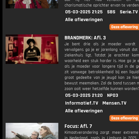
charismatische oprichter ervan te verden
05-03-2025 21:25
SBS
Serie.TV
Alle afleveringen
BRANDMERK: Afl. 3
Je bent drie als je moeder wordt o
vervolgens ga je er jarenlang vanuit dat
ziekenhuis ligt. Totdat je erachter ko
waarheid een stuk harder is. Hoe ga je
als je moeder voor langere tijd in de g
zit vanwege betrokkenheid bij een liqui
groot gedeelte van je jeugd kan ze hier
bewust meemaken. Zal de band tussen 
zoon ooit weer hetzelfde kunnen worden
05-03-2025 21:20
NPO3
Informatief.TV
Mensen.TV
Alle afleveringen
Focus: Afl. 7
Kimaatverandering zorgt meer extreme
in Nederland, zoals in Limburg in 2021.