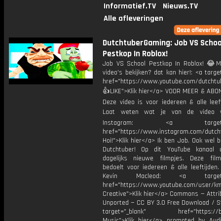
Informatief.TV
Nieuws.TV
Alle afleveringen
DutchtuberGaming: Job VS Schoo
Pestkop In Roblox!
Job VS School Pestkop In Roblox! 😂M
video's bekijken? dat kan hier!: <a targe
href="https://www.youtube.com/dutcht
👍LIKE">Klik hier</a> VOOR MEER & ABO
Deze video is voor iedereen & alle leef
Laat weten wat je van de video v
Instagram: <a target="_
href="https://www.instagram.com/dutch
Hoi!">Klik hier</a> Ik ben Job. Ook wel 
Dutchtuber! Op dit YouTube kanaal 
dagelijks nieuwe filmpjes. Deze film
bedoelt voor iedereen & alle leeftijden
Kevin Macleod: <a target="
href="https://www.youtube.com/user/k
Creative">Klik hier</a> Commons — Attri
Unported — CC BY 3.0 Free Download / S
target="_blank" href="https://bit.
Music">Klik hier</a> promoted by Audi