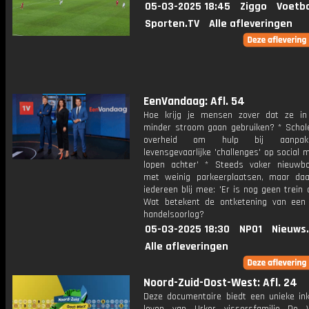
05-03-2025 18:45
Ziggo
Voetba
Sporten.TV
Alle afleveringen
EenVandaag: Afl. 54
Hoe krijg je mensen zover dat ze in
minder stroom gaan gebruiken? * Schol
overheid om hulp bij aanpa
levensgevaarlijke 'challenges' op social 
lopen achter' * Steeds vaker nieuwb
met weinig parkeerplaatsen, maar daa
iedereen blij mee: 'Er is nog geen trein 
Wat betekent de ontketening van een
handelsoorlog?
05-03-2025 18:30
NPO1
Nieuws
Alle afleveringen
Noord-Zuid-Oost-West: Afl. 24
Deze documentaire biedt een unieke inki