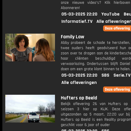
onze nieuwe video's? Klik hierbove
Abonneren!
05-03-2025 22:20
YouTube
Beu
Informatief.TV
Alle afleveringe
Family Law
Abby probeert de schade te herstellen,
twee ouders heeft geadviseerd hun au
zoon over te dragen aan ​​de kinderbesc
haar cliënten beschuldigd wor
verwaarlozing. Ondertussen blijft Daniel
doen om een grote klant binnen te halen.
05-03-2025 22:20
SBS
Serie.TV
Alle afleveringen
Hufters op Beeld
Bekijk aflevering 26 van Hufters op 
seizoen 3 hier op KIJK. Deze aflev
uitgezonden op 5 maart, 22:20 uur bij 
Hufters op Beeld is een Reality progra
geschikt voor 6 jaar of ouder