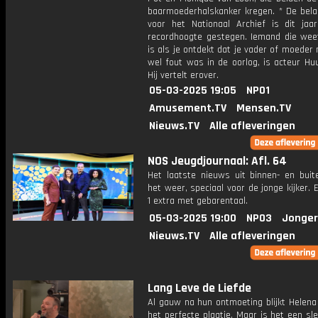
baarmoederhalskanker kregen. * De belan
voor het Nationaal Archief is dit jaa
recordhoogte gestegen. Iemand die wee
is als je ontdekt dat je vader of moeder
wel fout was in de oorlog, is acteur Hu
Hij vertelt erover.
05-03-2025 19:05
NPO1
Amusement.TV
Mensen.TV
Nieuws.TV
Alle afleveringen
NOS Jeugdjournaal: Afl. 64
Het laatste nieuws uit binnen- en buit
het weer, speciaal voor de jonge kijker.
1 extra met gebarentaal.
05-03-2025 19:00
NPO3
Jonger
Nieuws.TV
Alle afleveringen
Lang Leve de Liefde
Al gauw na hun ontmoeting blijkt Helena
het perfecte plaatje. Maar is het een sl