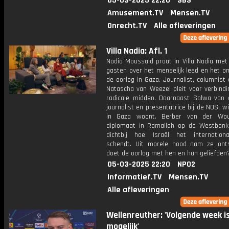
05-03-2025 22:20
SBS
Amusement.TV
Mensen.TV
Onrecht.TV
Alle afleveringen
Villa Nadia: Afl. 1
Nadia Moussaid praat in Villa Nadia met
gasten over het menselijk leed en het o
de oorlog in Gaza. Journalist, columnist
Natascha van Weezel pleit voor verbindi
radicale midden. Daarnaast Salwa van 
journalist en presentatrice bij de NOS, wi
in Gaza woont. Berber van der Wou
diplomaat in Ramallah op de Westbank
dichtbij hoe Israël het internation
schendt. Uit morele nood nam ze ont
doet de oorlog met hen en hun geliefden
05-03-2025 22:20
NPO2
Informatief.TV
Mensen.TV
Alle afleveringen
Wellenreuther: 'Volgende week is
mogelijk'