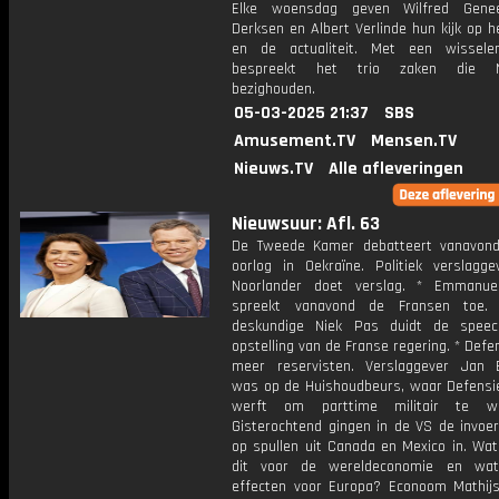
Elke woensdag geven Wilfred Gene
Derksen en Albert Verlinde hun kijk op 
en de actualiteit. Met een wissele
bespreekt het trio zaken die N
bezighouden.
05-03-2025 21:37
SBS
Amusement.TV
Mensen.TV
Nieuws.TV
Alle afleveringen
Nieuwsuur: Afl. 63
De Tweede Kamer debatteert vanavon
oorlog in Oekraïne. Politiek verslagge
Noorlander doet verslag. * Emmanue
spreekt vanavond de Fransen toe. F
deskundige Niek Pas duidt de spee
opstelling van de Franse regering. * Defe
meer reservisten. Verslaggever Jan 
was op de Huishoudbeurs, waar Defens
werft om parttime militair te w
Gisterochtend gingen in de VS de invoer
op spullen uit Canada en Mexico in. Wat
dit voor de wereldeconomie en wat
effecten voor Europa? Econoom Mathi