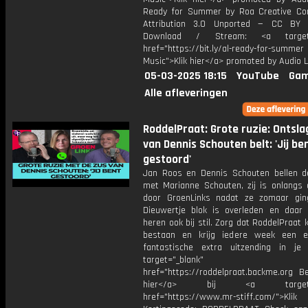
Ready for Summer by Roa Creative C
Attribution 3.0 Unported — CC BY 
Download / Stream: <a target="
href="https://bit.ly/al-ready-for-summer
Music">Klik hier</a> promoted by Audio L
05-03-2025 18:15
YouTube
Gam
Alle afleveringen
RoddelPraat: Grote ruzie: Ontsl
van Dennis Schouten belt: 'Jij be
gestoord'
Jan Roos en Dennis Schouten bellen 
met Marianne Schouten, zij is onlangs 
door GroenLinks nadat ze zomaar gin
Dieuwertje blok is overleden en daar
heren ook bij stil. Zorg dat RoddelPraat k
bestaan en krijg iedere week een ex
fantastische extra uitzending in je
target="_blank"
href="https://roddelpraat.backme.org Be
hier</a> bij <a target="_
href="https://www.mr-stiff.com/">Klik