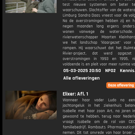
test nieuwe systemen om beter t
waarschuwen. Slachtoffer van de waterov
Limburg Sandra Daas vreest voor de volg
Na de overstromingen hebben zij en h
negen maanden lang ergens ander
wonen vanwege de waterschade. 
rivierwetenschapper Maarten Kleinha
we het landschap 'klaargezet' voor 
rampen. Hij waarschuwt dat het Ruimt
Rivier-project, dat werd opgez
overstromingen in 1993 en 1995, n
voldoende is en pleit voor meer ruimte v
05-03-2025 20:50
NPO2
Kennis
Alle afleveringen
Elixer: Afl. 1
Wanneer haar vader Ludo na een
jachtongeluk in het ziekenhuis belan
Isabelle met haar zoon Art, na jaren i
gewoond te hebben, terug naar Nederl
vraagt Isabelle om de rol van CE
familiebedrijf, Rombauts Pharmaceutical
nemen. Dit tot onvrede van haar broer J