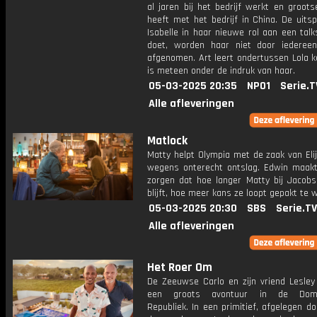
al jaren bij het bedrijf werkt en groot
heeft met het bedrijf in China. De uits
Isabelle in haar nieuwe rol aan een tal
doet, worden haar niet door iederee
afgenomen. Art leert ondertussen Lola k
is meteen onder de indruk van haar.
05-03-2025 20:35
NPO1
Serie.T
Alle afleveringen
Matlock
Matty helpt Olympia met de zaak van Eli
wegens onterecht ontslag. Edwin maakt
zorgen dat hoe langer Matty bij Jacob
blijft, hoe meer kans ze loopt gepakt te 
05-03-2025 20:30
SBS
Serie.TV
Alle afleveringen
Het Roer Om
De Zeeuwse Carlo en zijn vriend Lesley
een groots avontuur in de Domi
Republiek. In een primitief, afgelegen d