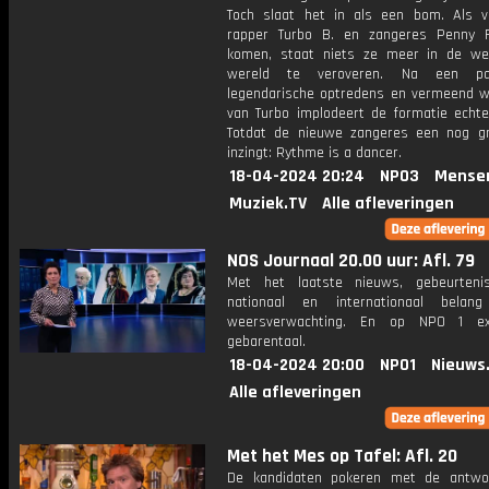
Toch slaat het in als een bom. Als v
rapper Turbo B. en zangeres Penny F
komen, staat niets ze meer in de w
wereld te veroveren. Na een pa
legendarische optredens en vermeend 
van Turbo implodeert de formatie echter
Totdat de nieuwe zangeres een nog gr
inzingt: Rythme is a dancer.
18-04-2024 20:24
NPO3
Mense
Muziek.TV
Alle afleveringen
NOS Journaal 20.00 uur: Afl. 79
Met het laatste nieuws, gebeurteni
nationaal en internationaal bela
weersverwachting. En op NPO 1 e
gebarentaal.
18-04-2024 20:00
NPO1
Nieuws
Alle afleveringen
Met het Mes op Tafel: Afl. 20
De kandidaten pokeren met de antwo