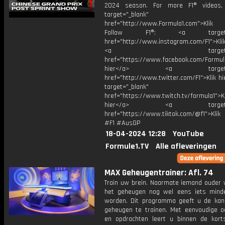
2024 season. For more F1® videos, 
target="_blank"
href="http://www.Formula1.com">Klik
Follow F1®: <a target="_
href="http://www.instagram.com/F1">Klik
<a target="_bl
href="https://www.facebook.com/Formula
hier</a> <a target="_
href="http://www.twitter.com/F1">Klik h
target="_blank"
href="https://www.twitch.tv/formula1">Kl
hier</a> <a target="_
href="https://www.tiktok.com/@f1">Klik
#F1 #AusGP
18-04-2024 12:28
YouTube
Formule1.TV
Alle afleveringen
MAX Geheugentrainer: Afl. 74
Train uw brein. Naarmate iemand ouder w
het geheugen nog wel eens iets mind
worden. Dit programma geeft u de ka
geheugen te trainen. Met eenvoudige o
en opdrachten leert u binnen de kort