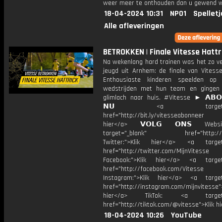
weer meer te onthouden dan u gewend 
18-04-2024 10:31
NPO1
Spelletj
Alle afleveringen
BETROKKEN | Finale Vitesse Hattr
Na wekenlang hard trainen was het zo ve
jeugd uit Arnhem: de finale van Vitesse
Enthousiaste kinderen speelden op 
wedstrijden met hun team en gingen
glimlach naar huis. #Vitesse ► 𝗔𝗕𝗢
𝗡𝗨 <a target="_b
href="http://bit.ly/vitesseabonnee
hier</a> 𝗩𝗢𝗟𝗚 𝗢𝗡𝗦 Webs
target="_blank" href="http://vi
Twitter:">Klik hier</a> <a target=
href="http://twitter.com/MijnVitesse
Facebook:">Klik hier</a> <a target
href="http://facebook.com/Vitesse
Instagram:">Klik hier</a> <a target
href="http://instagram.com/mijnvitesse">
hier</a> TikTok: <a target="
href="http://tiktok.com/@vitesse">Klik h
18-04-2024 10:26
YouTube