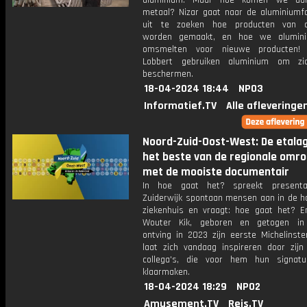
aluminium. Maar hoe komen we aa
metaal? Nizar gaat naar de aluminiumf
uit te zoeken hoe producten van a
worden gemaakt, en hoe we alumini
omsmelten voor nieuwe producten!
Lobbert gebruiken aluminium om zic
beschermen.
18-04-2024 18:44
NPO3
Informatief.TV
Alle afleveringe
Noord-Zuid-Oost-West: De etala
het beste van de regionale omr
met de mooiste documentair
In hoe gaat het? spreekt presenta
Zuiderwijk spontaan mensen aan in de ha
ziekenhuis en vraagt: hoe gaat het? E
Wouter Kik, geboren en getogen in 
ontving in 2023 zijn eerste Michelinste
laat zich vandaag inspireren door zij
collega's, die voor hem hun signatu
klaarmaken.
18-04-2024 18:29
NPO2
Amusement.TV
Reis.TV