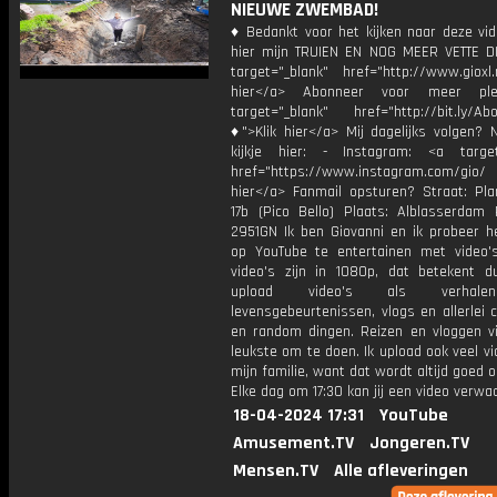
NIEUWE ZWEMBAD!
♦ Bedankt voor het kijken naar deze vid
hier mijn TRUIEN EN NOG MEER VETTE D
target="_blank" href="http://www.gioxl.
hier</a> Abonneer voor meer ple
target="_blank" href="http://bit.ly/Ab
♦">Klik hier</a> Mij dagelijks volgen?
kijkje hier: - Instagram: <a target
href="https://www.instagram.com/gio
hier</a> Fanmail opsturen? Straat: Pl
17b (Pico Bello) Plaats: Alblasserdam 
2951GN Ik ben Giovanni en ik probeer he
op YouTube te entertainen met video's
video's zijn in 1080p, dat betekent d
upload video's als verhale
levensgebeurtenissen, vlogs en allerlei 
en random dingen. Reizen en vloggen vi
leukste om te doen. Ik upload ook veel v
mijn familie, want dat wordt altijd goed 
Elke dag om 17:30 kan jij een video verwa
18-04-2024 17:31
YouTube
Amusement.TV
Jongeren.TV
Mensen.TV
Alle afleveringen