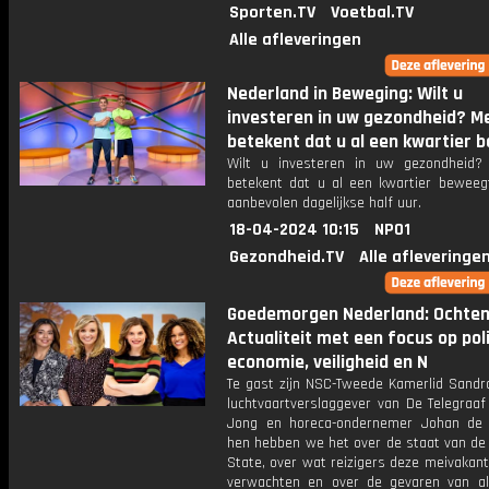
Sporten.TV
Voetbal.TV
Alle afleveringen
Nederland in Beweging: Wilt u
investeren in uw gezondheid? 
betekent dat u al een kwartier b
Wilt u investeren in uw gezondheid
betekent dat u al een kwartier beweeg
aanbevolen dagelijkse half uur.
18-04-2024 10:15
NPO1
Gezondheid.TV
Alle afleveringe
Goedemorgen Nederland: Ochte
Actualiteit met een focus op poli
economie, veiligheid en N
Te gast zijn NSC-Tweede Kamerlid Sandr
luchtvaartverslaggever van De Telegraaf
Jong en horeca-ondernemer Johan de
hen hebben we het over de staat van de
State, over wat reizigers deze meivakan
verwachten en over de gevaren van al