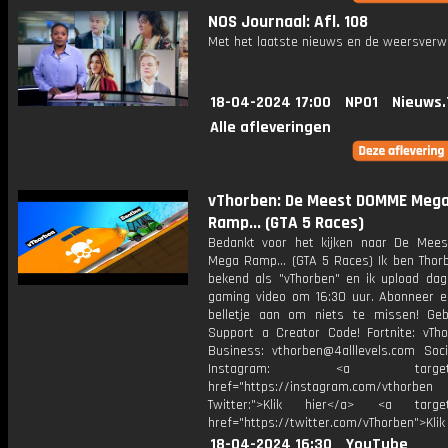
NOS Journaal: Afl. 108
Met het laatste nieuws en de weersverw
18-04-2024 17:00
NPO1
Nieuws.
Alle afleveringen
vThorben: De Meest DOMME Meg
Ramp... (GTA 5 Races)
Bedankt voor het kijken naar De Me
Mega Ramp... (GTA 5 Races) Ik ben Thorb
bekend als "vThorben" en ik upload dage
gaming video om 16:30 uur. Abonneer e
belletje aan om niets te missen! Geb
Support a Creator Code! Fortnite: vTho
Business: vthorben@4alllevels.com Soci
Instagram: <a target="_
href="https://instagram.com/vthorben
Twitter:">Klik hier</a> <a target=
href="https://twitter.com/vThorben">Klik
18-04-2024 16:30
YouTube