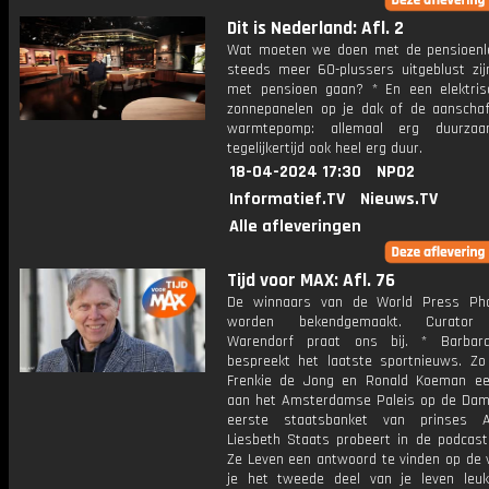
Dit is Nederland: Afl. 2
Wat moeten we doen met de pensioenle
steeds meer 60-plussers uitgeblust zij
met pensioen gaan? * En een elektris
zonnepanelen op je dak of de aanscha
warmtepomp: allemaal erg duurza
tegelijkertijd ook heel erg duur.
18-04-2024 17:30
NPO2
Informatief.TV
Nieuws.TV
Alle afleveringen
Tijd voor MAX: Afl. 76
De winnaars van de World Press Ph
worden bekendgemaakt. Curator 
Warendorf praat ons bij. * Barbar
bespreekt het laatste sportnieuws. Zo
Frenkie de Jong en Ronald Koeman e
aan het Amsterdamse Paleis op de Dam
eerste staatsbanket van prinses A
Liesbeth Staats probeert in de podcast
Ze Leven een antwoord te vinden op de 
je het tweede deel van je leven leu