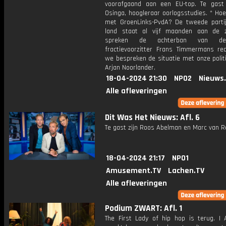
voorafgaand aan een EU-top. Te gast
Osinga, hoogleraar oorlogsstudies. * Ho
met GroenLinks-PvdA? De tweede parti
land staat al vijf maanden aan de zi
spreken de achterban van de 
fractievoorzitter Frans Timmermans re
we bespreken de situatie met onze polit
Arjan Noorlander.
18-04-2024 21:30
NPO2
Nieuws
Alle afleveringen
Dit Was Het Nieuws: Afl. 6
Te gast zijn Roos Abelman en Marc van R
18-04-2024 21:17
NPO1
Amusement.TV
Lachen.TV
Alle afleveringen
Podium ZWART: Afl. 1
The First Lady of hip hop is terug. I