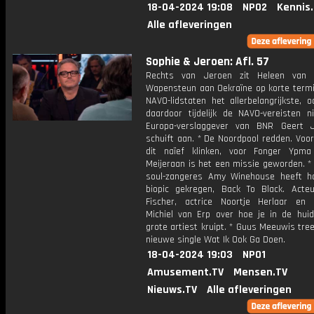
18-04-2024 19:08
NPO2
Kennis
Alle afleveringen
Sophie & Jeroen: Afl. 57
Rechts van Jeroen zit Heleen van 
Wapensteun aan Oekraïne op korte termij
NAVO-lidstaten het allerbelangrijkste, 
daardoor tijdelijk de NAVO-vereisten ni
Europa-verslaggever van BNR Geert 
schuift aan. * De Noordpool redden. Voor
dit naïef klinken, voor Fonger Ypm
Meijeraan is het een missie geworden. *
soul-zangeres Amy Winehouse heeft h
biopic gekregen, Back To Black. Acteu
Fischer, actrice Noortje Herlaar en 
Michiel van Erp over hoe je in de hui
grote artiest kruipt. * Guus Meeuwis tree
nieuwe single Wat Ik Ook Ga Doen.
18-04-2024 19:03
NPO1
Amusement.TV
Mensen.TV
Nieuws.TV
Alle afleveringen