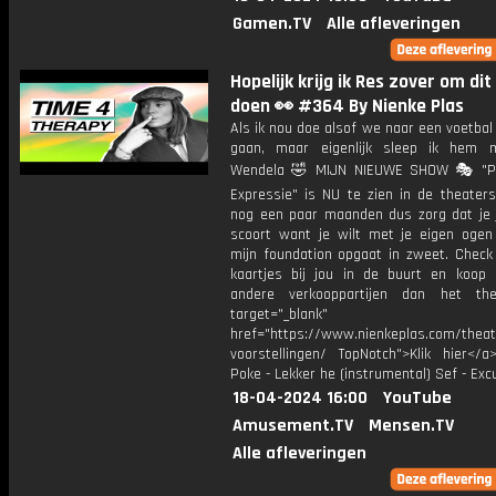
Gamen.TV
Alle afleveringen
Hopelijk krijg ik Res zover om dit
doen 👀 #364 By Nienke Plas
Als ik nou doe alsof we naar een voetbal
gaan, maar eigenlijk sleep ik hem 
Wendela 🤣 MIJN NIEUWE SHOW 🎭 "Po
Expressie" is NU te zien in de theaters
nog een paar maanden dus zorg dat je j
scoort want je wilt met je eigen ogen
mijn foundation opgaat in zweet. Check 
kaartjes bij jou in de buurt en koop 
andere verkooppartijen dan het the
target="_blank"
href="https://www.nienkeplas.com/theat
voorstellingen/ TopNotch">Klik hier</a
Poke - Lekker he (instrumental) Sef - Ex
18-04-2024 16:00
YouTube
Amusement.TV
Mensen.TV
Alle afleveringen