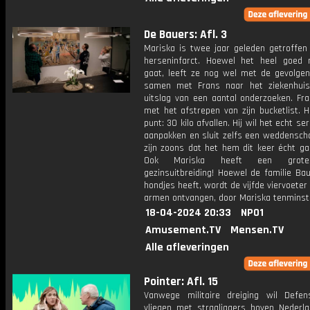
De Bauers: Afl. 3
Mariska is twee jaar geleden getroffen
herseninfarct. Hoewel het heel goed
gaat, leeft ze nog wel met de gevolgen
samen met Frans naar het ziekenhui
uitslag van een aantal onderzoeken. Fra
met het afstrepen van zijn bucketlist. 
punt: 30 kilo afvallen. Hij wil het echt se
aanpakken en sluit zelfs een weddensch
zijn zoons dat het hem dit keer écht ga
Ook Mariska heeft een grot
gezinsuitbreiding! Hoewel de familie Bau
hondjes heeft, wordt de vijfde viervoete
armen ontvangen, door Mariska tenminst
18-04-2024 20:33
NPO1
Amusement.TV
Mensen.TV
Alle afleveringen
Pointer: Afl. 15
Vanwege militaire dreiging wil Defe
vliegen met straaljagers boven Nederla