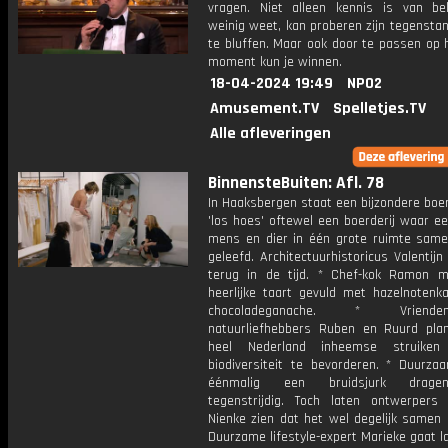
vragen. Niet alleen kennis is van be
weinig weet, kan proberen zijn tegensta
te bluffen. Maar ook door te passen op 
moment kun je winnen.
18-04-2024 19:49
NPO2
Amusement.TV
Spelletjes.TV
Alle afleveringen
BinnensteBuiten: Afl. 78
In Haaksbergen staat een bijzondere boer
'los hoes' oftewel een boerderij waar e
mens en dier in één grote ruimte sam
geleefd. Architectuurhistoricus Valentijn
terug in de tijd. * Chef-kok Ramon 
heerlijke taart gevuld met hazelnotenk
chocoladeganache. * Vrien
natuurliefhebbers Ruben en Ruurd pla
heel Nederland inheemse struik
biodiversiteit te bevorderen. * Duurza
éénmalig een bruidsjurk dragen
tegenstrijdig. Toch laten ontwerpers 
Nienke zien dat het wel degelijk samen 
Duurzame lifestyle-expert Marieke gaat l