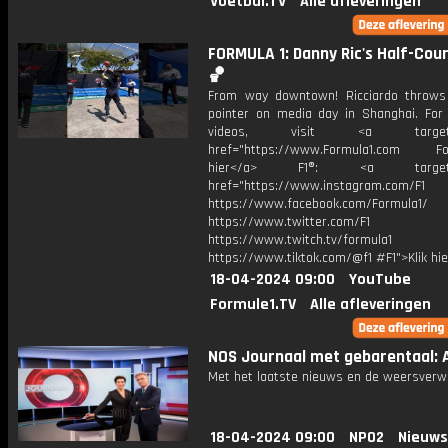
Voetbal.TV
Alle afleveringen
FORMULA 1: Danny Ric's Half-Cou
🏀
From way downtown! Ricciardo throws
pointer on media day in Shanghai. For
videos, visit <a target="_
href="https://www.Formula1.com Fol
hier</a> F1®: <a target="_
href="https://www.instagram.com/F1
https://www.facebook.com/Formula1/
https://www.twitter.com/F1
https://www.twitch.tv/formula1
https://www.tiktok.com/@f1 #F1">Klik hi
18-04-2024 09:00
YouTube
Formule1.TV
Alle afleveringen
NOS Journaal met gebarentaal: A
Met het laatste nieuws en de weersverw
18-04-2024 09:00
NPO2
Nieuws