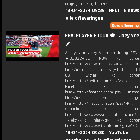
drugsgebruik bij tieners.
18-04-2024 09:39
NPO1
Nieuws
Alle afleveringen
PSV: PLAYER FOCUS 👁 | Joey Ve
🪶
All eyes on Joey Veerman during PSV -
►SUBSCRIBE NOW <a target="
href="https://psv.media/2KXaA6m ►T
hier</a> on notifications (Hit the bell
US Twitter: <a target="_
href="http://twitter.com/psv">Klik
Facebook: <a target="_
href="http://facebook.com/psv Instagr
hier</a> <a target="_
href="http://instagram.com/psv">Klik
Snapchat: <a target="_
href="https://www.snapchat.com/add/p
TikTok:">Klik hier</a> <a target=
href="https://www.tiktok.com/@psv">Klik
18-04-2024 09:30
YouTube