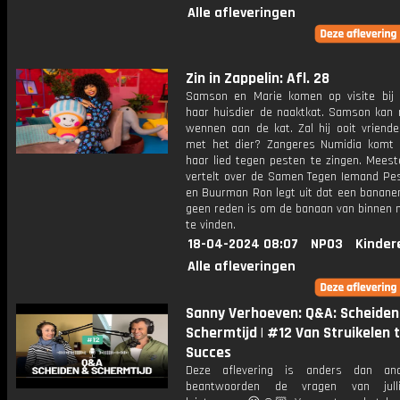
Alle afleveringen
Zin in Zappelin: Afl. 28
Samson en Marie komen op visite bij
haar huisdier de naaktkat. Samson kan 
wennen aan de kat. Zal hij ooit vriend
met het dier? Zangeres Numidia komt
haar lied tegen pesten te zingen. Meest
vertelt over de Samen Tegen Iemand Pes
en Buurman Ron legt uit dat een bananen
geen reden is om de banaan van binnen n
te vinden.
18-04-2024 08:07
NPO3
Kinder
Alle afleveringen
Sanny Verhoeven: Q&A: Scheiden
Schermtijd | #12 Van Struikelen 
Succes
Deze aflevering is anders dan an
beantwoorden de vragen van jull