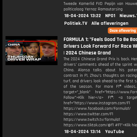
Tweede Kamerlid FVD Pepijn van Houwe
politicoloog Yernaz Ramautarsing
18-04-2024 13:22
NPO1
Nieuws.
Politiek.TV
Alle afleveringen
FORMULA 1: "Feels Good To Be Bac
Drivers Look Forward For Race 
| 2024 Chinese Grand
The 2024 Chinese Grand Prix is back. He
drivers' comments ahead of the sprint w
China. Alonso talks about his poten
contract in F1, Zhou’s thoughts on raci
turf, and drivers look ahead to the first s
of the season. For more F1® videos,
target="_blank" href="https://www.For
Follow">Klik hier</a> F1®: <a target
href="https://www.instagram.com/F1
https://www.facebook.com/Formula1/
https://www.twitter.com/F1
https://www.twitch.tv/formula1
https://www.tiktok.com/@f1 #F1">Klik hi
18-04-2024 13:14
YouTube