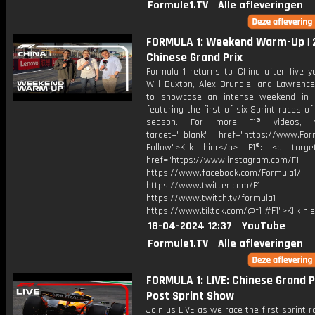
Formule1.TV
Alle afleveringen
FORMULA 1: Weekend Warm-Up |
Chinese Grand Prix
Formula 1 returns to China after five y
Will Buxton, Alex Brundle, and Lawrence
to showcase an intense weekend in 
featuring the first of six Sprint races o
season. For more F1® videos, v
target="_blank" href="https://www.For
Follow">Klik hier</a> F1®: <a target
href="https://www.instagram.com/F1
https://www.facebook.com/Formula1/
https://www.twitter.com/F1
https://www.twitch.tv/formula1
https://www.tiktok.com/@f1 #F1">Klik hi
18-04-2024 12:37
YouTube
Formule1.TV
Alle afleveringen
FORMULA 1: LIVE: Chinese Grand P
Post Sprint Show
Join us LIVE as we race the first sprint r