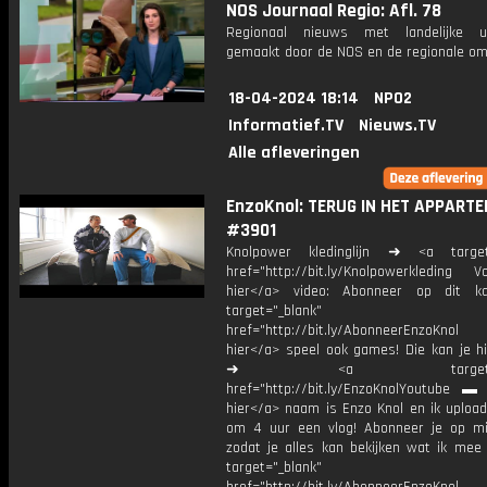
NOS Journaal Regio: Afl. 78
Regionaal nieuws met landelijke uit
gemaakt door de NOS en de regionale om
18-04-2024 18:14
NPO2
Informatief.TV
Nieuws.TV
Alle afleveringen
EnzoKnol: TERUG IN HET APPARTE
#3901
Knolpower kledinglijn ➜ <a target=
href="http://bit.ly/Knolpowerkleding Vo
hier</a> video: Abonneer op dit ka
target="_blank"
href="http://bit.ly/AbonneerEnzoKnol
hier</a> speel ook games! Die kan je hi
➜ <a target="_bl
href="http://bit.ly/EnzoKnolYoutube ▬ M
hier</a> naam is Enzo Knol en ik upload
om 4 uur een vlog! Abonneer je op mi
zodat je alles kan bekijken wat ik mee
target="_blank"