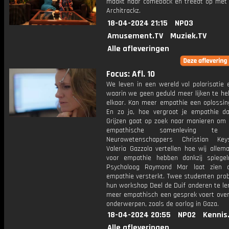
maakt haar comeback en treedt op met 
Architrackz.
18-04-2024 21:15
NPO3
Amusement.TV
Muziek.TV
Alle afleveringen
Focus: Afl. 10
We leven in een wereld vol polarisatie 
waarin we geen geduld meer lijken te he
elkaar. Kan meer empathie een oplossin
En zo ja, hoe vergroot je empathie d
Grijzen gaat op zoek naar manieren om
empathische samenleving te c
Neurowetenschappers Christian Ke
Valeria Gazzola vertellen hoe wij allem
voor empathie hebben dankzij spiegel
Psycholoog Raymond Mar laat zien d
empathie versterkt. Twee studenten pro
hun workshop Deel de Duif anderen te le
meer empathisch een gesprek voert over 
onderwerpen, zoals de oorlog in Gaza.
18-04-2024 20:55
NPO2
Kennis
Alle afleveringen