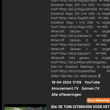
href="http://bit.ly/Vlogs601-800 ↪">Kli
EnzoKnol Vlogs 401 t/m 600: <a target
href="http://bit.ly/Vlogs401-600 ↪">Kli
EnzoKnol Vlogs 201 t/m 400: <a target
href="http://bit.ly/Vlog201-400 ↪">Klik
EnzoKnol Vlogs 1 t/m 200: <a target
href="http://bit.ly/Vlogs1-200 ↪">Klik
Minecraft Seizoen 3: <a target=
href="http://bit.ly/Seizoen-3 ↪">Klik
Minecraft Seizoen 2: <a target=
href="http://bit.ly/Seizoen2 ↪">Klik
Minecraft Seizoen 1: <a target=
href="http://bit.ly/Seizoen-1 ↪">Klik
Minecraft mini games: <a target=
href="http://bit.ly/Minecraftminigame
hier</a> EnzoKnol Meetings: <a target
href="http://bit.ly/EnzoKnolTour #
Dikke">Klik hier</a> vette peace ✌
18-04-2024 17:59
YouTube
Amusement.TV
Gamen.TV
Alle afleveringen
Gio: DE TUIN UITGRAVEN VOOR HET