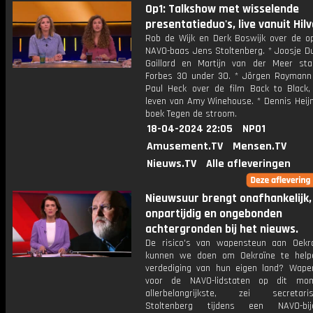
Op1: Talkshow met wisselende
presentatieduo's, live vanuit Hil
Rob de Wijk en Derk Boswijk over de o
NAVO-baas Jens Stoltenberg. * Joosje Du
Gaillard en Martijn van der Meer st
Forbes 30 under 30. * Jörgen Raymann
Paul Heck over de film Back to Black,
leven van Amy Winehouse. * Dennis Heijn
boek Tegen de stroom.
18-04-2024 22:05
NPO1
Amusement.TV
Mensen.TV
Nieuws.TV
Alle afleveringen
Nieuwsuur brengt onafhankelijk,
onpartijdig en ongebonden
achtergronden bij het nieuws.
De risico's van wapensteun aan Oekr
kunnen we doen om Oekraïne te help
verdediging van hun eigen land? Wape
voor de NAVO-lidstaten op dit mo
allerbelangrijkste, zei secretaris
Stoltenberg tijdens een NAVO-bij