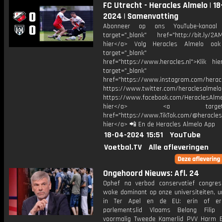
FC Utrecht - Heracles Almelo | 18
2024 | Samenvatting
Abonneer op ons YouTube-kanaal
target="_blank" href="http://bit.ly/2AM
hier</a> Volg Heracles Almelo oo
target="_blank"
href="https://www.heracles.nl">Klik hi
target="_blank"
href="https://www.instagram.com/herac
https://www.twitter.com/heraclesalmelo
https://www.facebook.com/HeraclesAlmel
hier</a> <a target="_
href="https://www.TikTok.com/@heracles
hier</a> 📲 En de Heracles Almelo App
18-04-2024 15:51
YouTube
Voetbal.TV
Alle afleveringen
Ongehoord Nieuws: Afl. 24
Ophef na verbod conservatief congres
woke dominant op onze universiteiten, u
in Ter Apel en de EU: erin of er
parlementslid Vlaams Belang Filip 
voormalig Tweede Kamerlid PVV Harm 