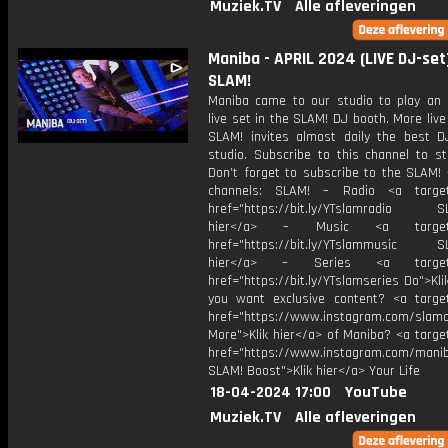
Muziek.TV
Alle afleveringen
Maniba - APRIL 2024 (LIVE DJ-set)
SLAM!
Maniba came to our studio to play a
live set in the SLAM! DJ booth. More liv
SLAM! invites almost daily the best D
studio. Subscribe to this channel to st
Don’t forget to subscribe to the SLAM! 
channels: SLAM! – Radio <a target=
href="https://bit.ly/YTslamradio SL
hier</a> – Music <a target="
href="https://bit.ly/YTslammusic SL
hier</a> – Series <a target="
href="https://bit.ly/YTslamseries Do">Kli
you want exclusive content? <a target
href="https://www.instagram.com/slamof
More">Klik hier</a> of Maniba? <a targe
href="https://www.instagram.com/mani
SLAM! Boost">Klik hier</a> Your Life
18-04-2024 17:00
YouTube
Muziek.TV
Alle afleveringen