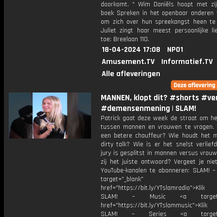
doorkomt. * Wim Daniëls hoopt met zi
boek Spreken in het openbaar anderen 
om zich over hun spreekangst heen te 
Juliet zingt haar meest persoonlijke li
toe: Breelaan 110.
18-04-2024 17:08
NPO1
Amusement.TV
Informatief.TV
Alle afleveringen
MANNEN, klopt dit? #shorts #ver
#demensenmening | SLAM!
Patrick gaat deze week de straat om het
tussen mannen en vrouwen te vragen. 
een betere chauffeur? Wie houdt het 
dirty talk? Wie is er het snelst verlie
jury is gesplitst in mannen versus vrou
zij het juiste antwoord? Vergeet je nie
YouTube-kanalen te abonneren: SLAM! –
target="_blank"
href="https://bit.ly/YTslamradio">Klik
SLAM! – Music <a target="_
href="https://bit.ly/YTslammusic">Klik
SLAM! – Series <a target="