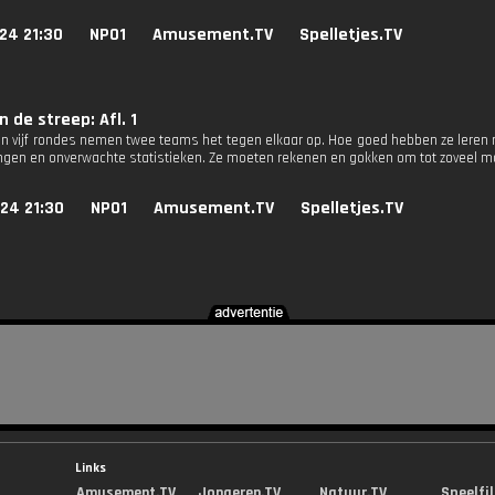
24 21:30
NPO1
Amusement.TV
Spelletjes.TV
 de streep: Afl. 1
 In vijf rondes nemen twee teams het tegen elkaar op. Hoe goed hebben ze leren 
ingen en onverwachte statistieken. Ze moeten rekenen en gokken om tot zoveel 
24 21:30
NPO1
Amusement.TV
Spelletjes.TV
Links
Amusement.TV
Jongeren.TV
Natuur.TV
Speelfi