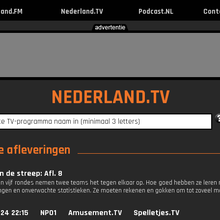
land.FM
Nederland.TV
Podcast.NL
Cont
NEDERLAND.TV
e afleveringen
 de streep: Afl. 8
 In vijf rondes nemen twee teams het tegen elkaar op. Hoe goed hebben ze leren 
ingen en onverwachte statistieken. Ze moeten rekenen en gokken om tot zoveel 
24 22:15
NPO1
Amusement.TV
Spelletjes.TV