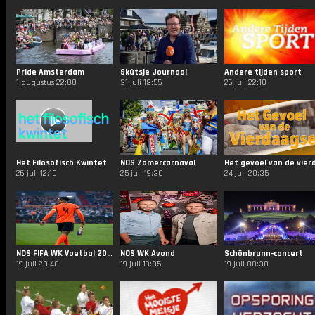
Pride Amsterdam
Skûtsje Journaal
Andere tijden sport
1 augustus 22:00
31 juli 18:55
26 juli 22:10
Het Filosofisch Kwintet
NOS Zomercarnaval
26 juli 12:10
25 juli 19:30
24 juli 20:35
NOS FIFA WK Voetbal 2026
NOS WK Avond
Schönbrunn-concert
19 juli 20:40
19 juli 19:35
19 juli 08:30