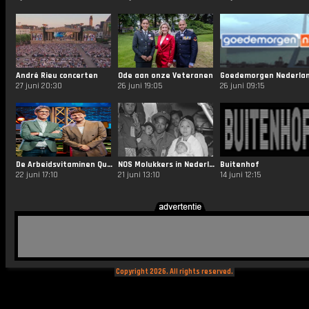
André Rieu concerten
Ode aan onze Veteranen
Goedemorgen Nederla
27 juni 20:30
26 juni 19:05
26 juni 09:15
De Arbeidsvitaminen Quiz
NOS Molukkers in Nederland
Buitenhof
22 juni 17:10
21 juni 13:10
14 juni 12:15
Copyright 2026. All rights reserved.