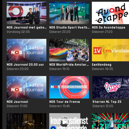
NOS Journaal met gebarentaal 20.00
NOS Studio Sport Voetbal
NOS De Avondetappe
Vandaag 02:05
Gisteren 22:20
Gisteren 21:20
NOS Journaal 20.00 uur
NOS WorldPride Amsterdam 2026
EenVandaag
Gisteren 20:00
Gisteren 19:10
Gisteren 18:35
NOS Journaal
NOS Tour de France
Sterren NL Top 25
Gisteren 17:00
Gisteren 15:45
Gisteren 12:20