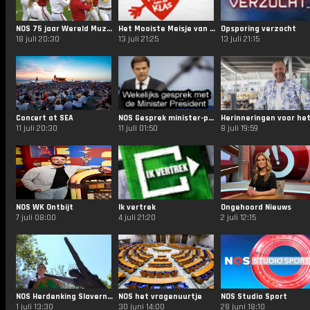
NOS 75 jaar Wereld Muziekconcours
Het Mooiste Meisje van de Klas
Opsporing verzocht
18 juli 20:30
13 juli 21:25
13 juli 21:15
Concert at SEA
NOS Gesprek minister-president
11 juli 20:30
11 juli 01:50
8 juli 19:59
NOS WK Ontbijt
Ik vertrek
Ongehoord Nieuws
7 juli 08:00
4 juli 21:20
2 juli 12:15
NOS Herdenking Slavernijverleden
NOS het vragenuurtje
NOS Studio Sport
1 juli 13:30
30 juni 14:00
28 juni 18:10