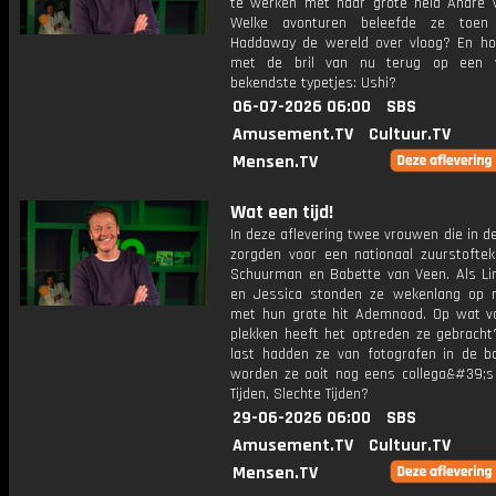
te werken met haar grote held André 
Welke avonturen beleefde ze toe
Haddaway de wereld over vloog? En hoe
met de bril van nu terug op een 
bekendste typetjes: Ushi?
06-07-2026 06:00
SBS
Amusement.TV
Cultuur.TV
Mensen.TV
Wat een tijd!
In deze aflevering twee vrouwen die in d
zorgden voor een nationaal zuurstofteko
Schuurman en Babette van Veen. Als Li
en Jessica stonden ze wekenlang op
met hun grote hit Ademnood. Op wat v
plekken heeft het optreden ze gebracht
last hadden ze van fotografen in de b
worden ze ooit nog eens collega&#39;s
Tijden, Slechte Tijden?
29-06-2026 06:00
SBS
Amusement.TV
Cultuur.TV
Mensen.TV