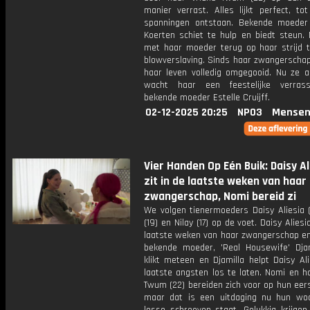
manier verrast. Alles lijkt perfect, to
spanningen ontstaan. Bekende moede
Koerten schiet te hulp en biedt steun. N
met haar moeder terug op haar strijd 
blowverslaving. Sinds haar zwangerschap
haar leven volledig omgegooid. Nu ze ac
wacht haar een feestelijke verras
bekende moeder Estelle Cruijff.
02-12-2025 20:25
NPO3
Mensen
Vier Handen Op Eén Buik: Daisy Al
zit in de laatste weken van haar
zwangerschap, Nomi bereid zi
We volgen tienermoeders Daisy Aliesia (
(19) en Nilay (17) op de voet. Daisy Aliesi
laatste weken van haar zwangerschap e
bekende moeder, 'Real Housewife' Djam
klikt meteen en Djamilla helpt Daisy Al
laatste angsten los te laten. Nomi en h
Twum (22) bereiden zich voor op hun eers
maar dat is een uitdaging nu hun wo