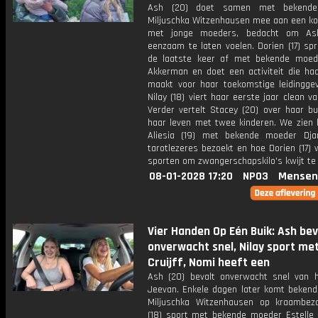
Ash (20) doet samen met bekend
Miljuschka Witzenhausen mee aan een k
met jonge moeders, bedacht om As
eenzaam te laten voelen. Dorien (17) sp
de laatste keer af met bekende moe
Akkerman en doet een activiteit die haa
maakt voor haar toekomstige leidinggev
Nilay (18) viert haar eerste jaar clean v
Verder vertelt Stacey (20) over haar bu
haar leven met twee kinderen. We zien 
Aliesia (19) met bekende moeder Dja
tarotlezeres bezoekt en hoe Dorien (17)
sporten om zwangerschapskilo's kwijt te 
08-01-2028 17:20
NPO3
Mensen
Vier Handen Op Eén Buik: Ash bev
onverwacht snel, Nilay sport met
Cruijff, Nomi heeft een
Ash (20) bevalt onverwacht snel van 
Jeevan. Enkele dagen later komt beken
Miljuschka Witzenhausen op kraambezo
(18) sport met bekende moeder Estelle C