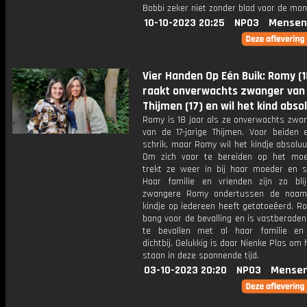
Bobbi zeker niet zonder blad voor de mon
10-10-2023 20:25
NPO3
Mensen
Vier Handen Op Eén Buik: Romy (1
raakt onverwachts zwanger van
Thijmen (17) en wil het kind abso
Romy is 18 jaar als ze onverwachts zwan
van de 17-jarige Thijmen. Voor beiden 
schrik, maar Romy wil het kindje absolu
Om zich voor te bereiden op het mo
trekt ze weer in bij haar moeder en st
Haar familie en vrienden zijn zo bli
zwangere Romy ondertussen de naam
kindje op iedereen heeft getatoeëerd. R
bang voor de bevalling en is vastberade
te bevallen met al haar familie en
dichtbij. Gelukkig is daar Nienke Plas om h
staan in deze spannende tijd.
03-10-2023 20:20
NPO3
Mensen