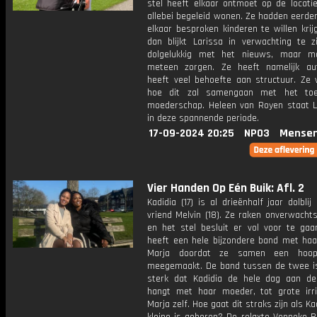
stel heeft elkaar ontmoet op de locati
allebei begeleid wonen. Ze hadden eerde
elkaar besproken kinderen te willen kri
dan blijkt Larissa in verwachting te zi
dolgelukkig met het nieuws, maar m
meteen zorgen. Ze heeft namelijk a
heeft veel behoefte aan structuur. Ze 
hoe dit zal samengaan met het toe
moederschap. Heleen van Royen staat La
in deze spannende periode.
17-09-2024 20:25
NPO3
Mensen
Vier Handen Op Eén Buik: Afl. 2
Kadidia (17) is al drieënhalf jaar dolbli
vriend Melvin (18). Ze raken onverwacht
en het stel besluit er vol voor te gaan
heeft een hele bijzondere band met ha
Marja doordat ze samen een hoo
meegemaakt. De band tussen de twee is
sterk dat Kadidia de hele dag aan de
hangt met haar moeder, tot grote irri
Marja zelf. Hoe gaat dit straks zijn als Ka