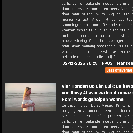
verlichten en bekende moeder Djamilla h
door de zware momenten heen. Nomi (
door haar vriend Twum (22) op een b
manier verrast. Alles lijkt perfect, to
spanningen ontstaan. Bekende moede
Koerten schiet te hulp en biedt steun. N
met haar moeder terug op haar strijd 
blowverslaving. Sinds haar zwangerschap
haar leven volledig omgegooid. Nu ze ac
wacht haar een feestelijke verras
bekende moeder Estelle Cruijff.
02-12-2025 20:25
NPO3
Mensen
Vier Handen Op Eén Buik: De beva
van Daisy Aliesia verloopt moei
Nomi wordt geholpen wanne
De bevalling van Daisy Aliesia (19) kom
op gang en verandert in een emotionele 
Met lachgas en morfine probeert ze d
verlichten en bekende moeder Djamilla h
door de zware momenten heen. Nomi (
door haar vriend Twum (22) op een b