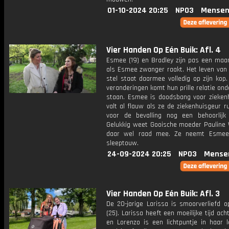
01-10-2024 20:25
NPO3
Mensen
Vier Handen Op Eén Buik: Afl. 4
Esmee (19) en Bradley zijn pas een ma
als Esmee zwanger raakt. Het leven van 
stel staat daarmee volledig op zijn kop.
veranderingen komt hun prille relatie ond
staan. Esmee is doodsbang voor ziekenh
valt al flauw als ze de ziekenhuisgeur rui
voor de bevalling nog een behoorlijk 
Gelukkig weet Gooische moeder Pauline 
daar wel raad mee. Ze neemt Esme
sleeptouw.
24-09-2024 20:25
NPO3
Mense
Vier Handen Op Eén Buik: Afl. 3
De 20-jarige Larissa is smoorverliefd o
(25). Larissa heeft een moeilijke tijd ach
en Lorenzo is een lichtpuntje in haar l