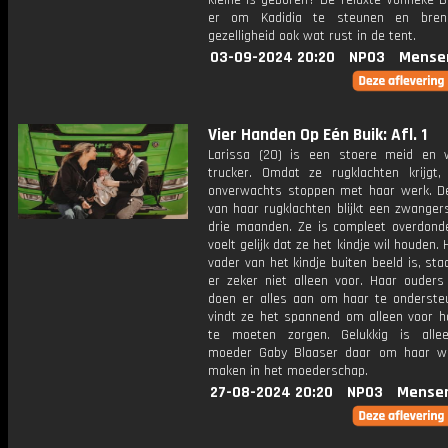
kleine is geboren? De relaxte Vonneke B
er om Kadidia te steunen en bren
gezelligheid ook wat rust in de tent.
03-09-2024 20:20
NPO3
Mense
Vier Handen Op Eén Buik: Afl. 1
Larissa (20) is een stoere meid en 
trucker. Omdat ze rugklachten krijgt
onverwachts stoppen met haar werk. D
van haar rugklachten blijkt een zwanger
drie maanden. Ze is compleet overdond
voelt gelijk dat ze het kindje wil houden.
vader van het kindje buiten beeld is, sta
er zeker niet alleen voor. Haar ouders
doen er alles aan om haar te onderste
vindt ze het spannend om alleen voor ha
te moeten zorgen. Gelukkig is alle
moeder Gaby Blaaser daar om haar w
maken in het moederschap.
27-08-2024 20:20
NPO3
Mense