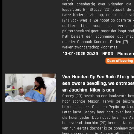
vertelt openhartig over vrienden die
losgelaten. Bij Stacey (20) stapelt de 
twee kinderen zich op, omdat haar vr
(24) vaak weg is. Ze hoopt op adem te 
dochter Lilia voor het eerst 
peuterspeelzaal gaat, maar dat loopt an
(19) beleeft een spannende dag met
moeder Channah Koerten. Dorien (17) is
weken zwangerschap klaar mee.
13-01-2026 20:29
NPO3
Mensen
Vier Handen Op Eén Buik: Stacy h
een zware bevalling, we ontmoe
en Joachim, Nilay is aan
Stacey (20) bevalt na een loodzware bev
haar zoontje Mason. Terwijl ze bijko
bekende ouders Coco en Pepijn op kra
Later lucht Stacey haar hart over hoe z
als huismoeder. Daarnaast leren we As
haar vriend Joachim (20) kennen. Na de
van hun eerste dochter is ze opnieuw zw
keer van een zoontje. Ash vertelt over ha