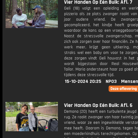
Vier Handen Op Eén Buik: Afl. 7
Geli (18) volgt een opleiding en werk
pizzeria als ze plots zwanger raakt van
jaar oudere vriend. De zwanger
gecompliceerd, het kindje heeft groei
waardoor de kans op een vroeggeboorte 
Naast de stressvolle zwangerschap, m
zich ook zorgen over haar financiën. Ze 
werk meer, krijgt geen uitkering, m
straks wel een baby om voor te zorgen
deze zorgen vindt Geli houvast in het g
wordt bijgestaan door Real Housewi
Tailor. Maria ondersteunt haar zo goed al
tijdens deze stressvolle tijd.
15-10-2024 20:25
NPO3
Mensen
Vier Handen Op Eén Buik: Afl. 6
Demona (20) heeft een turbulente jeugd 
rug. Ze raakt zwanger van haar twintig j
vriend, waar ze een ingewikkelde versta
mee heeft. Daarom is Demona, tegen haa
een moederkindhuis terechtgekomen. Op 