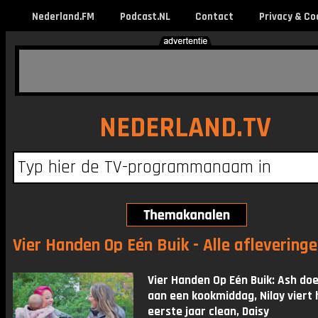
Nederland.FM
Podcast.NL
Contact
Privacy & Co
NEDERLAND.TV
Vier Handen Op Eén Buik - Alle aflevering
Vier Handen Op Eén Buik: Ash do
aan een kookmiddag, Nilay viert 
eerste jaar clean, Daisy