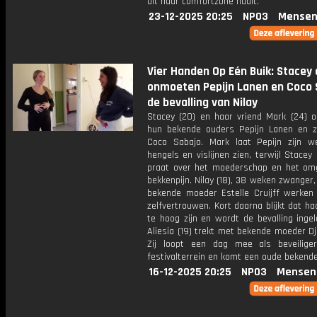
uit haar comfortzone haalt.
23-12-2025 20:25
NPO3
Mensen
Vier Handen Op Eén Buik: Stacey
onmoeten Pepijn Lanen en Coco 
de bevalling van Nilay
Stacey (20) en haar vriend Mark (24) 
hun bekende ouders Pepijn Lanen en z
Coco Sabajo. Mark laat Pepijn zijn w
hengels en vislijnen zien, terwijl Stace
praat over het moederschap en het o
bekkenpijn. Nilay (18), 38 weken zwanger
bekende moeder Estelle Cruijff werken
zelfvertrouwen. Kort daarna blijkt dat ha
te hoog zijn en wordt de bevalling ingel
Aliesia (19) trekt met bekende moeder Dj
Zij loopt een dag mee als beveilig
festivalterrein en komt een oude bekende
16-12-2025 20:25
NPO3
Mensen