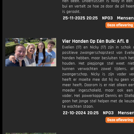
hen deelt. Ondertussen is Nilay in een 
bui en vertelt ze hoe ze door de pil he
is geraakt.
25-11-2025 20:25
NPO3
Mensen
Vier Handen Op Eén Buik: Afl. 8
Evelien (17) en Nicky (17) zijn in schok
positieve zwangerschapstest van Eveli
handen hebben, maar besluiten toch het 
houden. Het piepjonge stel weet ni
kunnen verwachten zowel tijdens, a
zwangerschap. Nicky is zijn vader ve
heeft er moeite mee dat hij nu geen va
meer heeft. Daarom is er niet alleen ee
moeder ingeschakeld, maar ook een
vader. Het powerkoppel Dennis en Stell
gaan het jonge stel helpen met de keuze
te wachten staan.
22-10-2024 20:25
NPO3
Mensen