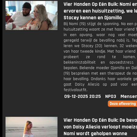
Vier Handen Op Eén Buik: Nomi 
ervaren een huisuitzetting, we l
Stacey kennen en Djamilla
Bij Nomi (19) stijgt de spanning. Na een p
huisuitzetting woont ze met haar vriend
in een opvang, waar nog veel moe
geregeld terwijl de bevalling nabij is. Teg
leren we Stacey (20) kennen, 32 weke
van haar tweede kindje. Met haar vriend
probeert ze rond te komen, 
bekkeninstabiliteit en opvoedstres
bepalen. Bekende moeder Djamilla en Dai
(19) bespreken met een therapeut de na
haar bevalling. Ondanks haar wankele ge
gaat Daisy Aliesia op pad voor ee
festivaloutfit.
09-12-2025 20:25
NPO3
Mensen
Vier Handen Op Eén Buik: De beva
van Daisy Aliesia verloopt moei
Nomi wordt geholpen wanne