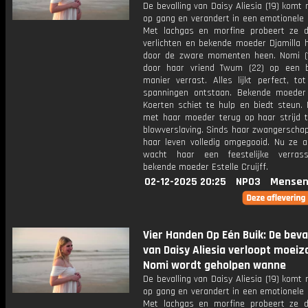
De bevalling van Daisy Aliesia (19) kom
op gang en verandert in een emotionele 
Met lachgas en morfine probeert ze d
verlichten en bekende moeder Djamilla h
door de zware momenten heen. Nomi (
door haar vriend Twum (22) op een b
manier verrast. Alles lijkt perfect, to
spanningen ontstaan. Bekende moede
Koerten schiet te hulp en biedt steun. N
met haar moeder terug op haar strijd 
blowverslaving. Sinds haar zwangerschap
haar leven volledig omgegooid. Nu ze ac
wacht haar een feestelijke verras
bekende moeder Estelle Cruijff.
02-12-2025 20:25
NPO3
Mensen
Vier Handen Op Eén Buik: De beva
van Daisy Aliesia verloopt moei
Nomi wordt geholpen wanne
De bevalling van Daisy Aliesia (19) kom
op gang en verandert in een emotionele 
Met lachgas en morfine probeert ze d