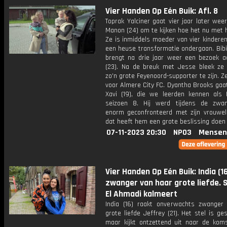
Vier Handen Op Eén Buik: Afl. 8
Toprak Yalciner gaat vier jaar later weer
Manon (24) om te kijken hoe het nu met 
Ze is inmiddels moeder van vier kindere
een heuse transformatie ondergaan. Bibi
brengt na drie jaar weer een bezoek a
(23). Na de breuk met Jesse bleek ze 
zo'n grote Feyenoord-supporter te zijn. Ze
voor Almere City FC. Dyantha Brooks gaat
Xavi (19), die we leerden kennen als Fe
seizoen 8. Hij werd tijdens de zwa
enorm geconfronteerd met zijn vrouweli
dat heeft hem een grote beslissing doen
07-11-2023 20:30
NPO3
Mensen
Vier Handen Op Eén Buik: India (1
zwanger van haar grote liefde. 
El Ahmadi kalmeert
India (16) raakt onverwachts zwanger
grote liefde Jeffrey (21). Het stel is ge
maar kijkt ontzettend uit naar de kom