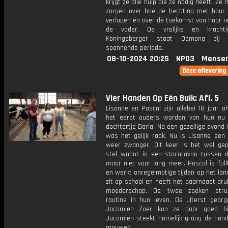
krijgt ze alle hulp die ze nodig heeft. Ze 
zorgen over hoe de hechting met haar k
verlopen en over de toekomst van haar r
de vader. De vrolijke en kracht
Koningsberger staat Demona bij
spannende periode.
08-10-2024 20:25
NPO3
Mensen
Vier Handen Op Eén Buik: Afl. 5
Lisanne en Pascal zijn allebei 18 jaar a
het eerst ouders worden van hun nu 
dochtertje Darla. Na een gezellige avond 
was het gelijk raak. Nu is Lisanne een 
weer zwanger. Dit keer is het wel gep
stel woont in een stacaravan tussen d
maar niet voor lang meer. Pascal is ful
en werkt onregelmatige tijden op het lan
zit op school en heeft het daarnaast dr
moederschap. De twee zoeken stru
routine in hun leven. De uiterst georg
Jacomien Zoer kan ze daar goed bij
Jacomien steekt namelijk graag de hand
mouwen.