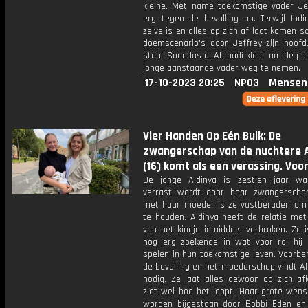
kleine. Met name toekomstige vader Jef
erg tegen de bevalling op. Terwijl Indi
zelve is en alles op zich af laat komen s
doemscenario's door Jeffrey zijn hoofd.
staat Soundos el Ahmadi klaar om de pan
jonge aanstaande vader weg te nemen.
17-10-2023 20:25
NPO3
Mensen
Vier Handen Op Eén Buik: De
zwangerschap van de nuchtere A
(16) komt als een verassing. Voo
De jonge Aldinya is zestien jaar w
verrast wordt door haar zwangersch
met haar moeder is ze vastberaden om 
te houden. Aldinya heeft de relatie met
van het kindje inmiddels verbroken. Ze 
nog erg zoekende in wat voor rol hij
spelen in hun toekomstige leven. Voorbe
de bevalling en het moederschap vindt Al
nodig. Ze laat alles gewoon op zich a
ziet wel hoe het loopt. Haar grote wens
worden bijgestaan door Bobbi Eden en