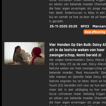
losse schroeven staat. Gelukkig krijgen
en advies van bekende moeder Channah
die haar eigen ervaringen als jonge m
hen deelt. Ondertussen is Nilay in een 
bui en vertelt ze hoe ze door de pil he
is geraakt.
25-11-2025 20:25
NPO3
Mensen
Vier Handen Op Eén Buik: Daisy Al
zit in de laatste weken van haar
zwangerschap, Nomi bereid zi
We volgen tienermoeders Daisy Aliesia (
(19) en Nilay (17) op de voet. Daisy Aliesi
laatste weken van haar zwangerschap e
bekende moeder, 'Real Housewife' Djam
klikt meteen en Djamilla helpt Daisy Al
laatste angsten los te laten. Nomi en h
Twum (22) bereiden zich voor op hun eers
maar dat is een uitdaging nu hun wo
losse schroeven staat. Gelukkig krijgen
en advies van bekende moeder Channah
die haar eigen ervaringen als jonge m