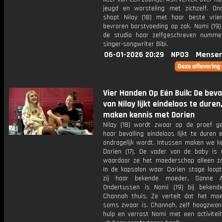
jeugd en worsteling met zichzelf. On
shopt Nilay (18) met haar beste vrie
bevroren borstvoeding op zak. Nomi (19)
de studio haar zelfgeschreven numm
singer-songwriter Bibi.
06-01-2026 20:29
NPO3
Mensen
Vier Handen Op Eén Buik: De beva
van Nilay lijkt eindeloos te duren
maken kennis met Dorien
Nilay (18) wordt zwaar op de proef ge
haar bevalling eindeloos lijkt te duren 
ondragelijk wordt. Intussen maken we k
Dorien (17). De vader van de baby is u
waardoor ze het moederschap alleen za
In de kapsalon waar Dorien stage loop
zij haar bekende moeder, Sanne A
Ondertussen is Nomi (19) bij beken
Channah thuis. Ze vertelt dat het mo
soms zwaar is. Channah, zelf hoogzwang
hulp en verrast Nomi met een activiteit