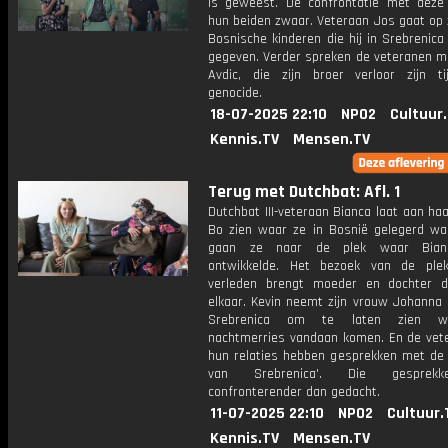
is geweest. De confrontatie met deze 
hun beiden zwaar. Veteraan Jos gaat op 
Bosnische kinderen die hij in Srebrenica
gegeven. Verder spreken de veteranen 
Avdic, die zijn broer verloor zijn t
genocide.
18-07-2025 22:10
NPO2
Cultuur
Kennis.TV
Mensen.TV
Terug met Dutchbat: Afl. 1
Dutchbat III-veteraan Bianca laat aan ha
Bo zien waar ze in Bosnië gelegerd w
gaan ze naar de plek waar Bian
ontwikkelde. Het bezoek van de ple
verleden brengt moeder en dochter di
elkaar. Kevin neemt zijn vrouw Johanna
Srebrenica om te laten zien wa
nachtmerries vandaan komen. En de vet
hun relaties hebben gesprekken met de
van Srebrenica'. Die gesprekk
confronterender dan gedacht.
11-07-2025 22:10
NPO2
Cultuur.
Kennis.TV
Mensen.TV