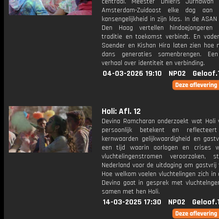
centraal. Meester Dhieris Jurhawan
Amsterdam-Zuidoost elke dag aan
kansengelijkheid in zijn klas. In de ASAN
Den Haag vertellen hindoejongeren 
traditie en toekomst verbindt. En vade
Soender en Kishan Hira laten zien hoe 
dans generaties samenbrengen. Een 
verhaal over identiteit en verbinding.
04-03-2026 19:10
NPO2
Geloof.
Holi: Afl. 12
Devina Ramcharan onderzoekt wat Holi 
persoonlijk betekent en reflectee
kernwaarden gelijkwaardigheid en gastvr
een tijd waarin oorlogen en crises w
vluchtelingenstromen veroorzaken, 
Nederland voor de uitdaging om gastvrij t
Hoe welkom voelen vluchtelingen zich in
Devina gaat in gesprek met vluchtelngen
samen met hen Holi.
14-03-2025 17:30
NPO2
Geloof.