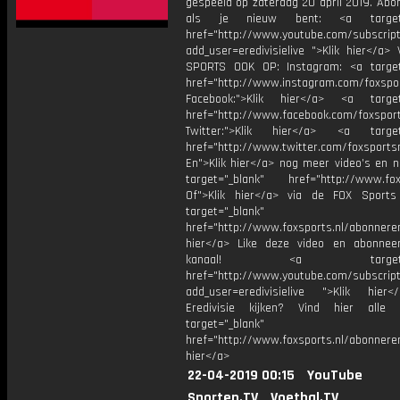
gespeeld op zaterdag 20 april 2019. Abo
als je nieuw bent: <a target="
href="http://www.youtube.com/subscript
add_user=eredivisielive ">Klik hier</a>
SPORTS OOK OP: Instagram: <a target
href="http://www.instagram.com/foxspo
Facebook:">Klik hier</a> <a target
href="http://www.facebook.com/foxspor
Twitter:">Klik hier</a> <a target=
href="http://www.twitter.com/foxsports
En">Klik hier</a> nog meer video’s en n
target="_blank" href="http://www.foxs
Of">Klik hier</a> via de FOX Sport
target="_blank"
href="http://www.foxsports.nl/abonnere
hier</a> Like deze video en abonne
kanaal! <a target="_b
href="http://www.youtube.com/subscript
add_user=eredivisielive ">Klik hier
Eredivisie kijken? Vind hier alle 
target="_blank"
href="http://www.foxsports.nl/abonneren
hier</a>
22-04-2019 00:15
YouTube
Sporten.TV
Voetbal.TV