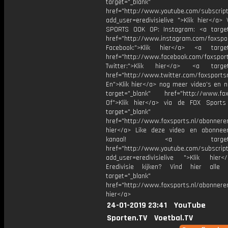
target="_blank"
href="http://www.youtube.com/subscript
add_user=eredivisielive ">Klik hier</a>
SPORTS OOK OP: Instagram: <a target
href="http://www.instagram.com/foxspo
Facebook:">Klik hier</a> <a target
href="http://www.facebook.com/foxspor
Twitter:">Klik hier</a> <a target=
href="http://www.twitter.com/foxsports
En">Klik hier</a> nog meer video’s en n
target="_blank" href="http://www.foxs
Of">Klik hier</a> via de FOX Sport
target="_blank"
href="http://www.foxsports.nl/abonnere
hier</a> Like deze video en abonne
kanaal! <a target="_b
href="http://www.youtube.com/subscript
add_user=eredivisielive ">Klik hier
Eredivisie kijken? Vind hier alle 
target="_blank"
href="http://www.foxsports.nl/abonneren
hier</a>
24-01-2019 23:41
YouTube
Sporten.TV
Voetbal.TV