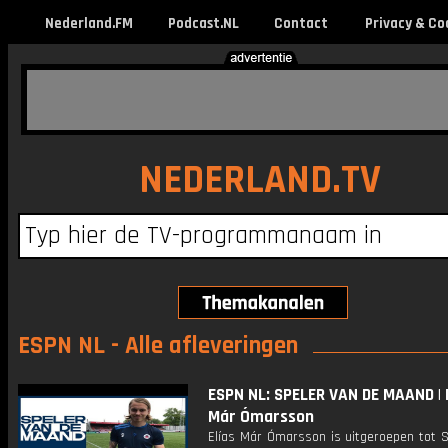
Nederland.FM
Podcast.NL
Contact
Privacy & Co
NEDERLAND.TV
ESPN NL - Alle afleveringen
ESPN NL: SPELER VAN DE MAAND | E
Már Ómarsson
Elías Már Ómarsson is uitgeroepen tot S