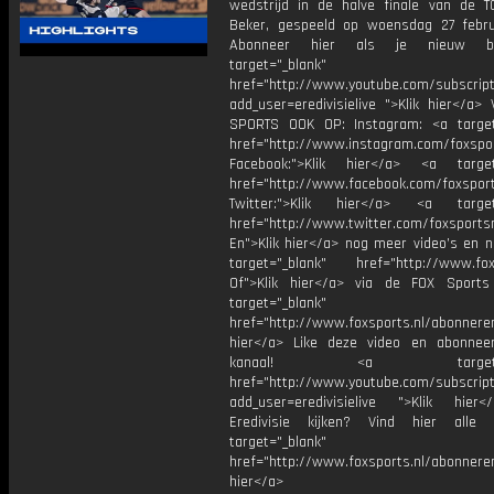
wedstrijd in de halve finale van de 
Beker, gespeeld op woensdag 27 febru
Abonneer hier als je nieuw b
target="_blank"
href="http://www.youtube.com/subscript
add_user=eredivisielive ">Klik hier</a>
SPORTS OOK OP: Instagram: <a target
href="http://www.instagram.com/foxspo
Facebook:">Klik hier</a> <a target
href="http://www.facebook.com/foxspor
Twitter:">Klik hier</a> <a target=
href="http://www.twitter.com/foxsports
En">Klik hier</a> nog meer video’s en n
target="_blank" href="http://www.foxs
Of">Klik hier</a> via de FOX Sport
target="_blank"
href="http://www.foxsports.nl/abonnere
hier</a> Like deze video en abonne
kanaal! <a target="_b
href="http://www.youtube.com/subscript
add_user=eredivisielive ">Klik hier
Eredivisie kijken? Vind hier alle 
target="_blank"
href="http://www.foxsports.nl/abonneren
hier</a>