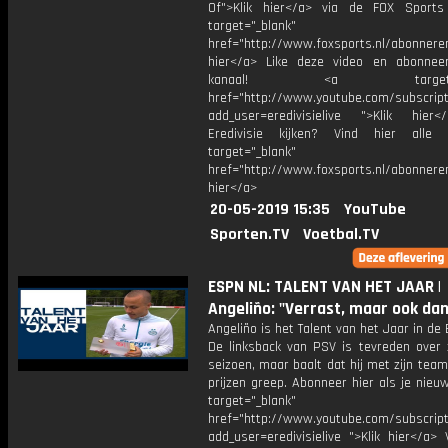
Of">Klik hier</a> via de FOX Sport
target="_blank"
href="http://www.foxsports.nl/abonnere
hier</a> Like deze video en abonne
kanaal! <a target="_b
href="http://www.youtube.com/subscript
add_user=eredivisielive ">Klik hier
Eredivisie kijken? Vind hier alle 
target="_blank"
href="http://www.foxsports.nl/abonneren
hier</a>
20-05-2019 15:35
YouTube
Sporten.TV
Voetbal.TV
ESPN NL: TALENT VAN HET JAAR |
Angeliño: "Verrast, maar ook da
Angeliño is het Talent van het Jaar in de E
De linksback van PSV is tevreden over z
seizoen, maar baalt dat hij met zijn tea
prijzen greep. Abonneer hier als je nieu
target="_blank"
href="http://www.youtube.com/subscript
add_user=eredivisielive ">Klik hier</a>