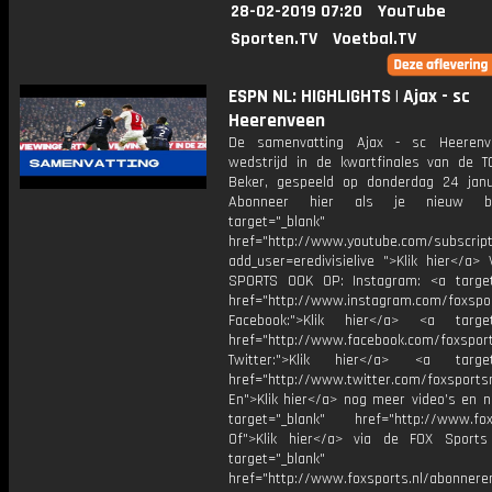
28-02-2019 07:20
YouTube
Sporten.TV
Voetbal.TV
ESPN NL: HIGHLIGHTS | Ajax - sc
Heerenveen
De samenvatting Ajax - sc Heerenv
wedstrijd in de kwartfinales van de 
Beker, gespeeld op donderdag 24 janu
Abonneer hier als je nieuw b
target="_blank"
href="http://www.youtube.com/subscript
add_user=eredivisielive ">Klik hier</a>
SPORTS OOK OP: Instagram: <a target
href="http://www.instagram.com/foxspo
Facebook:">Klik hier</a> <a target
href="http://www.facebook.com/foxspor
Twitter:">Klik hier</a> <a target=
href="http://www.twitter.com/foxsports
En">Klik hier</a> nog meer video’s en n
target="_blank" href="http://www.foxs
Of">Klik hier</a> via de FOX Sport
target="_blank"
href="http://www.foxsports.nl/abonnere