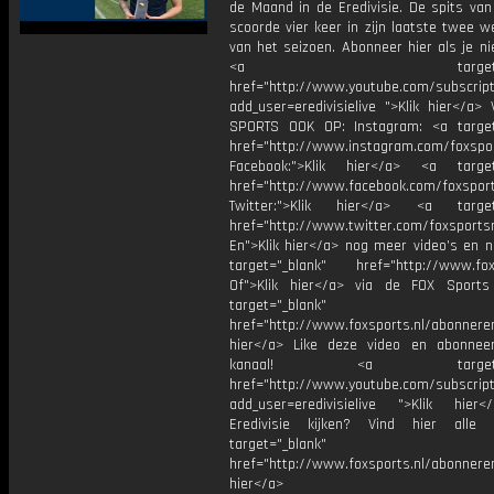
de Maand in de Eredivisie. De spits van
scoorde vier keer in zijn laatste twee w
van het seizoen. Abonneer hier als je n
<a target="_bl
href="http://www.youtube.com/subscript
add_user=eredivisielive ">Klik hier</a>
SPORTS OOK OP: Instagram: <a target
href="http://www.instagram.com/foxspo
Facebook:">Klik hier</a> <a target
href="http://www.facebook.com/foxspor
Twitter:">Klik hier</a> <a target=
href="http://www.twitter.com/foxsports
En">Klik hier</a> nog meer video’s en n
target="_blank" href="http://www.foxs
Of">Klik hier</a> via de FOX Sport
target="_blank"
href="http://www.foxsports.nl/abonnere
hier</a> Like deze video en abonne
kanaal! <a target="_b
href="http://www.youtube.com/subscript
add_user=eredivisielive ">Klik hier
Eredivisie kijken? Vind hier alle 
target="_blank"
href="http://www.foxsports.nl/abonneren
hier</a>