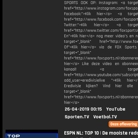
SPORTS OOK OP: Instagram: <a target
href="http://www.instagram.com/foxspo
Facebook:">Klik hier</a> <a target
href="http://www.facebook.com/foxspor
Twitter:">Klik hier</a> <a target=
href="http://www.twitter.com/foxsports
En">Klik hier</a> nog meer video’s en n
target="_blank" href="http://www.foxs
Of">Klik hier</a> via de FOX Sport
target="_blank"
href="http://www.foxsports.nl/abonnere
hier</a> Like deze video en abonne
kanaal! <a target="_b
href="http://www.youtube.com/subscript
add_user=eredivisielive ">Klik hier
Eredivisie kijken? Vind hier alle 
target="_blank"
href="http://www.foxsports.nl/abonneren
hier</a>
26-04-2019 00:15
YouTube
Sporten.TV
Voetbal.TV
ESPN NL: TOP 10 | De mooiste red