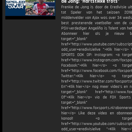
de Jong: "Hartstikke trots"
Frenkie de Jong is door de Eredivisie u
tot Speler van het seizoen 2018
middenvelder van Ajax was over 34 wedst
best presterende voetballer van de co
PSV-verdediger Angeliño is Talent van he
Abonneer hier als je nieuw b
target="_blank"
href="http://www.youtube.com/subscript
add_user=eredivisielive ">Klik hier</a>
SPORTS OOK OP: Instagram: <a target
href="http://www.instagram.com/foxspo
Facebook:">Klik hier</a> <a target
href="http://www.facebook.com/foxspor
Twitter:">Klik hier</a> <a target=
href="http://www.twitter.com/foxsports
En">Klik hier</a> nog meer video’s en n
target="_blank" href="http://www.foxs
Of">Klik hier</a> via de FOX Sport
target="_blank"
href="http://www.foxsports.nl/abonnere
hier</a> Like deze video en abonne
kanaal! <a target="_b
href="http://www.youtube.com/subscript
add_user=eredivisielive ">Klik hier