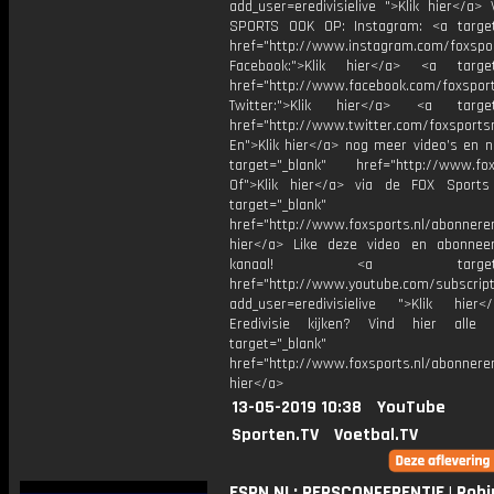
add_user=eredivisielive ">Klik hier</a>
SPORTS OOK OP: Instagram: <a target
href="http://www.instagram.com/foxspo
Facebook:">Klik hier</a> <a target
href="http://www.facebook.com/foxspor
Twitter:">Klik hier</a> <a target=
href="http://www.twitter.com/foxsports
En">Klik hier</a> nog meer video’s en n
target="_blank" href="http://www.foxs
Of">Klik hier</a> via de FOX Sport
target="_blank"
href="http://www.foxsports.nl/abonnere
hier</a> Like deze video en abonne
kanaal! <a target="_b
href="http://www.youtube.com/subscript
add_user=eredivisielive ">Klik hier
Eredivisie kijken? Vind hier alle 
target="_blank"
href="http://www.foxsports.nl/abonneren
hier</a>
13-05-2019 10:38
YouTube
Sporten.TV
Voetbal.TV
ESPN NL: PERSCONFERENTIE | Robi