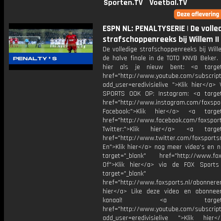
Sporten.TV
Voetbal.TV
ESPN NL: PENALTYSERIE | De volle
strafschoppenreeks bij Willem II 
De volledige strafschoppenreeks bij Wille
de halve finale in de TOTO KNVB Beker.
hier als je nieuw bent: <a target=
href="http://www.youtube.com/subscript
add_user=eredivisielive ">Klik hier</a>
SPORTS OOK OP: Instagram: <a target
href="http://www.instagram.com/foxspo
Facebook:">Klik hier</a> <a target
href="http://www.facebook.com/foxspor
Twitter:">Klik hier</a> <a target=
href="http://www.twitter.com/foxsports
En">Klik hier</a> nog meer video’s en n
target="_blank" href="http://www.foxs
Of">Klik hier</a> via de FOX Sport
target="_blank"
href="http://www.foxsports.nl/abonnere
hier</a> Like deze video en abonne
kanaal! <a target="_b
href="http://www.youtube.com/subscript
add_user=eredivisielive ">Klik hier