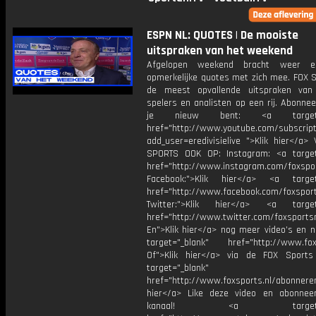
ESPN NL: QUOTES | De mooiste
uitspraken van het weekend
Afgelopen weekend bracht weer 
opmerkelijke quotes met zich mee. FOX S
de meest opvallende uitspraken van 
spelers en analisten op een rij. Abonnee
je nieuw bent: <a target="
href="http://www.youtube.com/subscript
add_user=eredivisielive ">Klik hier</a>
SPORTS OOK OP: Instagram: <a target
href="http://www.instagram.com/foxspo
Facebook:">Klik hier</a> <a target
href="http://www.facebook.com/foxspor
Twitter:">Klik hier</a> <a target=
href="http://www.twitter.com/foxsports
En">Klik hier</a> nog meer video’s en n
target="_blank" href="http://www.foxs
Of">Klik hier</a> via de FOX Sport
target="_blank"
href="http://www.foxsports.nl/abonnere
hier</a> Like deze video en abonne
kanaal! <a target="_b