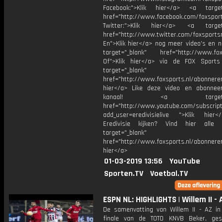
Facebook:">Klik hier</a> <a target
href="http://www.facebook.com/foxspor
Twitter:">Klik hier</a> <a target=
href="http://www.twitter.com/foxsports
En">Klik hier</a> nog meer video’s en n
target="_blank" href="http://www.foxs
Of">Klik hier</a> via de FOX Sport
target="_blank"
href="http://www.foxsports.nl/abonnere
hier</a> Like deze video en abonne
kanaal! <a target="_b
href="http://www.youtube.com/subscript
add_user=eredivisielive ">Klik hier
Eredivisie kijken? Vind hier alle 
target="_blank"
href="http://www.foxsports.nl/abonneren
hier</a>
01-03-2019 13:56
YouTube
Sporten.TV
Voetbal.TV
ESPN NL: HIGHLIGHTS | Willem II - 
De samenvatting van Willem II - AZ in
finale van de TOTO KNVB Beker, ges