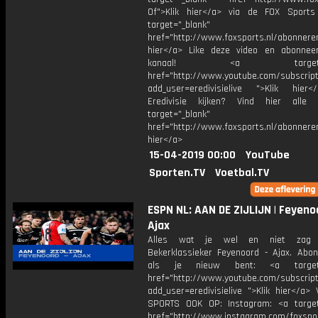
Of">Klik hier</a> via de FOX Sport
target="_blank"
href="http://www.foxsports.nl/abonnere
hier</a> Like deze video en abonne
kanaal! <a target="_b
href="http://www.youtube.com/subscript
add_user=eredivisielive ">Klik hier
Eredivisie kijken? Vind hier alle 
target="_blank"
href="http://www.foxsports.nl/abonneren
hier</a>
15-04-2019 00:00
YouTube
Sporten.TV
Voetbal.TV
ESPN NL: AAN DE ZIJLIJN | Feyeno
Ajax
Alles wat je wel en niet zag
Bekerklassieker Feyenoord - Ajax. Abon
als je nieuw bent: <a target="
href="http://www.youtube.com/subscript
add_user=eredivisielive ">Klik hier</a>
SPORTS OOK OP: Instagram: <a target
href="http://www.instagram.com/foxspo