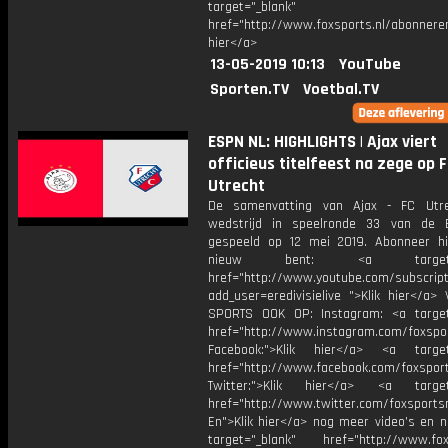
target="_blank"
href="http://www.foxsports.nl/abonneren
hier</a>
13-05-2019 10:13
YouTube
Sporten.TV
Voetbal.TV
ESPN NL: HIGHLIGHTS | Ajax viert
officieus titelfeest na zege op 
Utrecht
De samenvatting van Ajax - FC Utre
wedstrijd in speelronde 33 van de Er
gespeeld op 12 mei 2019. Abonneer hi
nieuw bent: <a target="_
href="http://www.youtube.com/subscript
add_user=eredivisielive ">Klik hier</a>
SPORTS OOK OP: Instagram: <a target
href="http://www.instagram.com/foxspo
Facebook:">Klik hier</a> <a target
href="http://www.facebook.com/foxspor
Twitter:">Klik hier</a> <a target=
href="http://www.twitter.com/foxsports
En">Klik hier</a> nog meer video’s en n
target="_blank" href="http://www.foxs