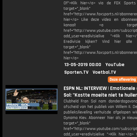
Of">Klik hier</a> via de FOX Sport
target="_blank"
href="http://www.foxsports.nl/abonnere
hier</a> Like deze video en abonne
kanaal! <a target="_b
href="http://www.youtube.com/subscript
add_user=eredivisielive ">Klik hier
Eredivisie kijken? Vind hier alle 
target="_blank"
href="http://www.foxsports.nl/abonneren
hier</a>
13-05-2019 00:00
YouTube
Sporten.TV
Voetbal.TV
ESPN NL: INTERVIEW | Emotionele
Sol: "Kostte moeite niet te huile
Clubheld Fran Sol nam donderdagavond 
afscheid van het publiek van Willem II. 
publiekslieveling verhuisde afgelopen w
Dynamo Kiev. Abonneer hier als je nieuw
target="_blank"
href="http://www.youtube.com/subscript
add_user=eredivisielive ">Klik hier</a>