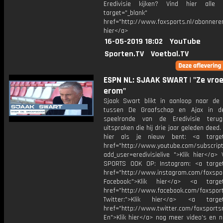
Eredivisie kijken? Vind hier alle 
target="_blank"
href="http://www.foxsports.nl/abonneren
hier</a>
16-05-2019 18:02
YouTube
Sporten.TV
Voetbal.TV
ESPN NL: SJAAK SWART | "Ze vro
erom"
Sjaak Swart blikt in aanloop naar de 
tussen De Graafschap en Ajax in de
speelronde van de Eredivisie ter
uitspraken die hij drie jaar geleden deed
hier als je nieuw bent: <a target=
href="http://www.youtube.com/subscript
add_user=eredivisielive ">Klik hier</a>
SPORTS OOK OP: Instagram: <a target
href="http://www.instagram.com/foxspo
Facebook:">Klik hier</a> <a target
href="http://www.facebook.com/foxspor
Twitter:">Klik hier</a> <a target=
href="http://www.twitter.com/foxsports
En">Klik hier</a> nog meer video’s en n