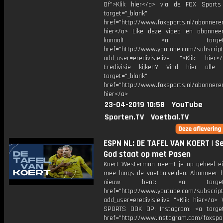
Of">Klik hier</a> via de FOX Sport
target="_blank"
href="http://www.foxsports.nl/abonnere
hier</a> Like deze video en abonne
kanaal! <a target="_b
href="http://www.youtube.com/subscript
add_user=eredivisielive ">Klik hier
Eredivisie kijken? Vind hier alle 
target="_blank"
href="http://www.foxsports.nl/abonneren
hier</a>
23-04-2019 10:58
YouTube
Sporten.TV
Voetbal.TV
ESPN NL: DE TAFEL VAN KOERT | S
God staat op met Pasen
Koert Westerman neemt je op geheel ei
mee langs de voetbalvelden. Abonneer hi
nieuw bent: <a target="_
href="http://www.youtube.com/subscript
add_user=eredivisielive ">Klik hier</a>
SPORTS OOK OP: Instagram: <a target
href="http://www.instagram.com/foxspo