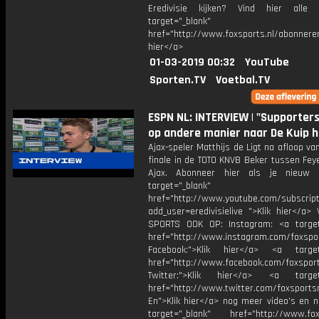
Eredivisie kijken? Vind hier alle 
target="_blank"
href="http://www.foxsports.nl/abonneren
hier</a>
01-03-2019 00:32
YouTube
Sporten.TV
Voetbal.TV
ESPN NL: INTERVIEW | "Supporter
op andere manier naar De Kuip h
Ajax-speler Matthijs de Ligt na afloop va
finale in de TOTO KNVB Beker tussen Fey
Ajax. Abonneer hier als je nieuw 
target="_blank"
href="http://www.youtube.com/subscript
add_user=eredivisielive ">Klik hier</a>
SPORTS OOK OP: Instagram: <a target
href="http://www.instagram.com/foxspo
Facebook:">Klik hier</a> <a target
href="http://www.facebook.com/foxspor
Twitter:">Klik hier</a> <a target=
href="http://www.twitter.com/foxsports
En">Klik hier</a> nog meer video’s en n
target="_blank" href="http://www.foxs