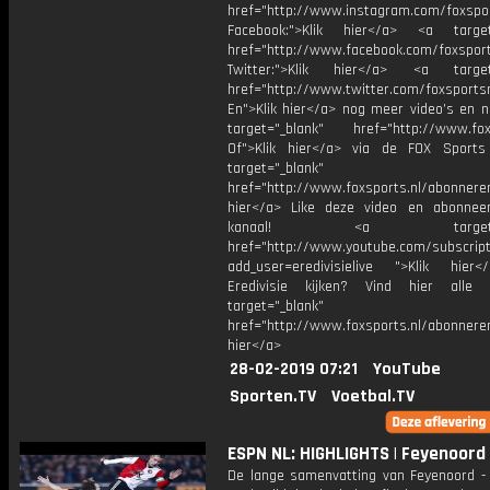
href="http://www.instagram.com/foxspo
Facebook:">Klik hier</a> <a target
href="http://www.facebook.com/foxspor
Twitter:">Klik hier</a> <a target=
href="http://www.twitter.com/foxsports
En">Klik hier</a> nog meer video’s en n
target="_blank" href="http://www.foxs
Of">Klik hier</a> via de FOX Sport
target="_blank"
href="http://www.foxsports.nl/abonnere
hier</a> Like deze video en abonne
kanaal! <a target="_b
href="http://www.youtube.com/subscript
add_user=eredivisielive ">Klik hier
Eredivisie kijken? Vind hier alle 
target="_blank"
href="http://www.foxsports.nl/abonneren
hier</a>
28-02-2019 07:21
YouTube
Sporten.TV
Voetbal.TV
ESPN NL: HIGHLIGHTS | Feyenoord 
De lange samenvatting van Feyenoord - 