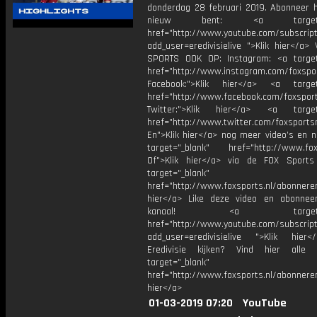
donderdag 28 februari 2019. Abonneer hi
nieuw bent: <a target="_
href="http://www.youtube.com/subscript
add_user=eredivisielive ">Klik hier</a>
SPORTS OOK OP: Instagram: <a target
href="http://www.instagram.com/foxspo
Facebook:">Klik hier</a> <a target
href="http://www.facebook.com/foxspor
Twitter:">Klik hier</a> <a target=
href="http://www.twitter.com/foxsports
En">Klik hier</a> nog meer video’s en n
target="_blank" href="http://www.foxs
Of">Klik hier</a> via de FOX Sport
target="_blank"
href="http://www.foxsports.nl/abonnere
hier</a> Like deze video en abonne
kanaal! <a target="_b
href="http://www.youtube.com/subscript
add_user=eredivisielive ">Klik hier
Eredivisie kijken? Vind hier alle 
target="_blank"
href="http://www.foxsports.nl/abonneren
hier</a>
01-03-2019 07:20
YouTube