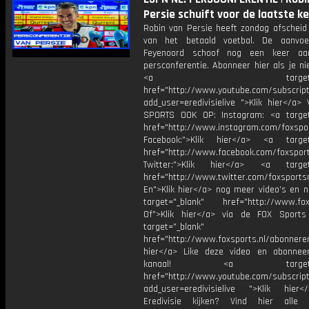
Persie schuift voor de laatste k
Robin van Persie heeft zondag afschei
van het betaald voetbal. De aanvoe
Feyenoord schoof nog een keer aa
persconferentie. Abonneer hier als je n
<a target="_bl
href="http://www.youtube.com/subscript
add_user=eredivisielive ">Klik hier</a>
SPORTS OOK OP: Instagram: <a target
href="http://www.instagram.com/foxspo
Facebook:">Klik hier</a> <a target
href="http://www.facebook.com/foxspor
Twitter:">Klik hier</a> <a target=
href="http://www.twitter.com/foxsports
En">Klik hier</a> nog meer video’s en n
target="_blank" href="http://www.foxs
Of">Klik hier</a> via de FOX Sport
target="_blank"
href="http://www.foxsports.nl/abonnere
hier</a> Like deze video en abonne
kanaal! <a target="_b
href="http://www.youtube.com/subscript
add_user=eredivisielive ">Klik hier
Eredivisie kijken? Vind hier alle 