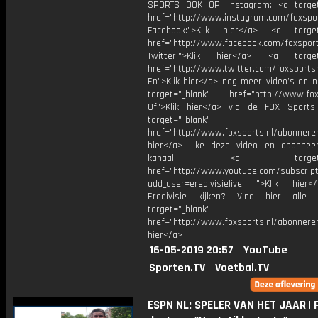
SPORTS OOK OP: Instagram: <a target
href="http://www.instagram.com/foxspo
Facebook:">Klik hier</a> <a target
href="http://www.facebook.com/foxspor
Twitter:">Klik hier</a> <a target=
href="http://www.twitter.com/foxsports
En">Klik hier</a> nog meer video’s en n
target="_blank" href="http://www.foxs
Of">Klik hier</a> via de FOX Sport
target="_blank"
href="http://www.foxsports.nl/abonnere
hier</a> Like deze video en abonne
kanaal! <a target="_b
href="http://www.youtube.com/subscript
add_user=eredivisielive ">Klik hier
Eredivisie kijken? Vind hier alle 
target="_blank"
href="http://www.foxsports.nl/abonneren
hier</a>
16-05-2019 20:57
YouTube
Sporten.TV
Voetbal.TV
ESPN NL: SPELER VAN HET JAAR | 