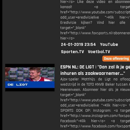
hier</a> Like deze video en abonne
kanaal! <a target="_b
href="http://www.youtube.com/subscript
add_user=eredivisielive ">Klik hier
Eredivisie kijken? Vind hier alle 
target="_blank"
href="http://www.foxsports.nl/abonneren
hier</a>
24-01-2019 23:54
YouTube
Sporten.TV
Voetbal.TV
ESPN NL: DE LIGT | "Dan zal ik je ge
inhuren als zaakwaarnemer..."
Ajax-speler Matthijs de Ligt na aflo
wedstrijd in de TOTO KNVB Beker tussen 
Heerenveen. Abonneer hier als je nieuw
target="_blank"
href="http://www.youtube.com/subscript
add_user=eredivisielive ">Klik hier</a>
SPORTS OOK OP: Instagram: <a target
href="http://www.instagram.com/foxspo
Facebook:">Klik hier</a> <a target
href="http://www.facebook.com/foxspor