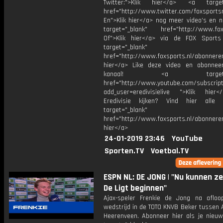
Twitter:">Klik hier</a> <a target=
href="http://www.twitter.com/foxsports
En">Klik hier</a> nog meer video’s en n
target="_blank" href="http://www.foxs
Of">Klik hier</a> via de FOX Sport
target="_blank"
href="http://www.foxsports.nl/abonnere
hier</a> Like deze video en abonne
kanaal! <a target="_b
href="http://www.youtube.com/subscript
add_user=eredivisielive ">Klik hier
Eredivisie kijken? Vind hier alle 
target="_blank"
href="http://www.foxsports.nl/abonneren
hier</a>
24-01-2019 23:46
YouTube
Sporten.TV
Voetbal.TV
ESPN NL: DE JONG | "Nu kunnen z
De Ligt beginnen"
Ajax-speler Frenkie de Jong na aflo
wedstrijd in de TOTO KNVB Beker tussen 
Heerenveen. Abonneer hier als je nieuw