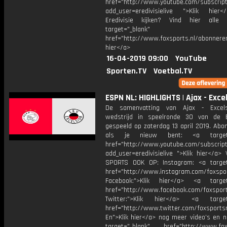
href="http://www.youtube.com/subscript
add_user=eredivisielive ">Klik hier
Eredivisie kijken? Vind hier alle 
target="_blank"
href="http://www.foxsports.nl/abonneren
hier</a>
16-04-2019 09:00
YouTube
Sporten.TV
Voetbal.TV
ESPN NL: HIGHLIGHTS | Ajax - Exce
De samenvatting van Ajax - Excels
wedstrijd in speelronde 30 van de Er
gespeeld op zaterdag 13 april 2019. Abo
als je nieuw bent: <a target="
href="http://www.youtube.com/subscript
add_user=eredivisielive ">Klik hier</a>
SPORTS OOK OP: Instagram: <a target
href="http://www.instagram.com/foxspo
Facebook:">Klik hier</a> <a target
href="http://www.facebook.com/foxspor
Twitter:">Klik hier</a> <a target=
href="http://www.twitter.com/foxsports
En">Klik hier</a> nog meer video’s en n
target="_blank" href="http://www.foxs