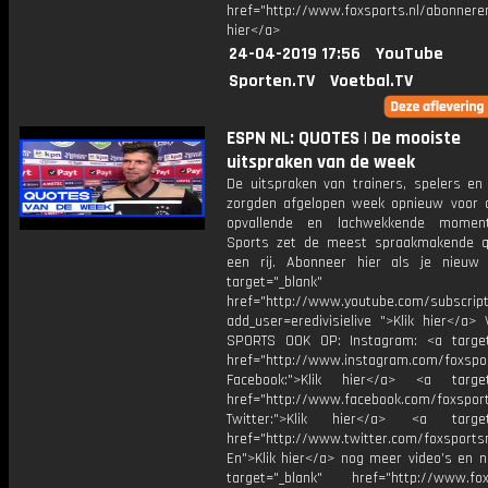
href="http://www.foxsports.nl/abonneren
hier</a>
24-04-2019 17:56
YouTube
Sporten.TV
Voetbal.TV
ESPN NL: QUOTES | De mooiste
uitspraken van de week
De uitspraken van trainers, spelers en 
zorgden afgelopen week opnieuw voor 
opvallende en lachwekkende momen
Sports zet de meest spraakmakende 
een rij. Abonneer hier als je nieuw
target="_blank"
href="http://www.youtube.com/subscript
add_user=eredivisielive ">Klik hier</a>
SPORTS OOK OP: Instagram: <a target
href="http://www.instagram.com/foxspo
Facebook:">Klik hier</a> <a target
href="http://www.facebook.com/foxspor
Twitter:">Klik hier</a> <a target=
href="http://www.twitter.com/foxsports
En">Klik hier</a> nog meer video’s en n
target="_blank" href="http://www.foxs