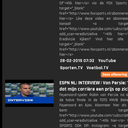
Of">Klik hier</a> via de FOX Sport
target="_blank"
href="http://www.foxsports.nl/abonnere
hier</a> Like deze video en abonne
kanaal! <a target="_b
href="http://www.youtube.com/subscript
add_user=eredivisielive ">Klik hier
Eredivisie kijken? Vind hier alle 
target="_blank"
href="http://www.foxsports.nl/abonneren
hier</a>
28-02-2019 07:32
YouTube
Sporten.TV
Voetbal.TV
ESPN NL: INTERVIEW | Van Persie: 
dat mijn carrière een prijs op zic
Feyenoord-speler Robin van Persie na a
de halve finale in de TOTO KNVB Bek
Feyenoord en Ajax. Abonneer hier als
bent: <a target="_b
href="http://www.youtube.com/subscript
add_user=eredivisielive ">Klik hier</a>
SPORTS OOK OP: Instagram: <a target