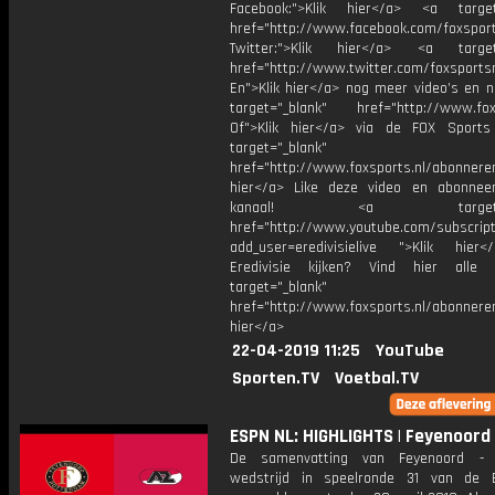
Facebook:">Klik hier</a> <a target
href="http://www.facebook.com/foxspor
Twitter:">Klik hier</a> <a target=
href="http://www.twitter.com/foxsports
En">Klik hier</a> nog meer video’s en n
target="_blank" href="http://www.foxs
Of">Klik hier</a> via de FOX Sport
target="_blank"
href="http://www.foxsports.nl/abonnere
hier</a> Like deze video en abonne
kanaal! <a target="_b
href="http://www.youtube.com/subscript
add_user=eredivisielive ">Klik hier
Eredivisie kijken? Vind hier alle 
target="_blank"
href="http://www.foxsports.nl/abonneren
hier</a>
22-04-2019 11:25
YouTube
Sporten.TV
Voetbal.TV
ESPN NL: HIGHLIGHTS | Feyenoord 
De samenvatting van Feyenoord -
wedstrijd in speelronde 31 van de Er