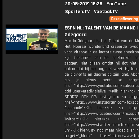
20-05-2019 15:36
YouTube
Sporten.TV
Voetbal.TV
ESPN NL: TALENT VAN DE MAAND |
Ødegaard
Martin Ødegaard is het Talent van de M
Het Noorse wonderkind creëerde twaa
voor Vitesse in de laatste twee speelro
zijn toekomst kan de spelmaker no
zeggen. Niet alleen omdat hij dat niet 
ook omdat hij het nog niet weet. Hij focu
de play-offs en daarna op zijn land. Abo
als je nieuw bent: <a target="
href="http://www.youtube.com/subscript
add_user=eredivisielive ">Klik hier</a>
SPORTS OOK OP: Instagram: <a target
href="http://www.instagram.com/foxspo
Facebook:">Klik hier</a> <a target
href="http://www.facebook.com/foxspor
Twitter:">Klik hier</a> <a target=
href="http://www.twitter.com/foxsports
En">Klik hier</a> nog meer video’s en n
target="_blank" href="http://www.foxs