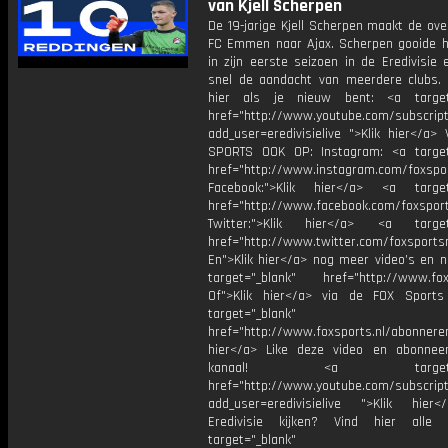
van Kjell Scherpen
De 19-jarige Kjell Scherpen maakt de ov
FC Emmen naar Ajax. Scherpen gooide 
in zijn eerste seizoen in de Eredivisie 
snel de aandacht van meerdere clubs.
hier als je nieuw bent: <a target=
href="http://www.youtube.com/subscript
add_user=eredivisielive ">Klik hier</a>
SPORTS OOK OP: Instagram: <a target
href="http://www.instagram.com/foxspo
Facebook:">Klik hier</a> <a target
href="http://www.facebook.com/foxspor
Twitter:">Klik hier</a> <a target=
href="http://www.twitter.com/foxsports
En">Klik hier</a> nog meer video’s en n
target="_blank" href="http://www.foxs
Of">Klik hier</a> via de FOX Sport
target="_blank"
href="http://www.foxsports.nl/abonnere
hier</a> Like deze video en abonne
kanaal! <a target="_b
href="http://www.youtube.com/subscript
add_user=eredivisielive ">Klik hier
Eredivisie kijken? Vind hier alle 
target="_blank"