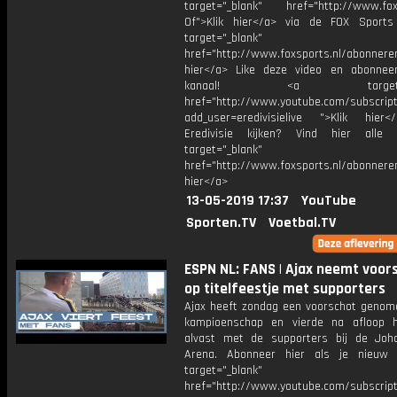
target="_blank" href="http://www.foxs
Of">Klik hier</a> via de FOX Sport
target="_blank"
href="http://www.foxsports.nl/abonnere
hier</a> Like deze video en abonne
kanaal! <a target="_b
href="http://www.youtube.com/subscript
add_user=eredivisielive ">Klik hier
Eredivisie kijken? Vind hier alle 
target="_blank"
href="http://www.foxsports.nl/abonneren
hier</a>
13-05-2019 17:37
YouTube
Sporten.TV
Voetbal.TV
ESPN NL: FANS | Ajax neemt voor
op titelfeestje met supporters
Ajax heeft zondag een voorschot genom
kampioenschap en vierde na afloop 
alvast met de supporters bij de Joha
Arena. Abonneer hier als je nieuw 
target="_blank"
href="http://www.youtube.com/subscript