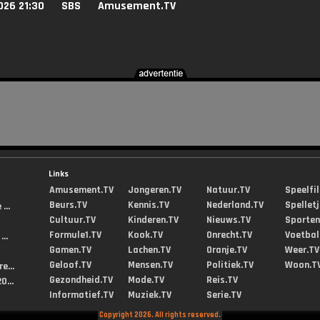
026 21:30
SBS
Amusement.TV
Links
Amusement.TV
Jongeren.TV
Natuur.TV
Speelfi
Beurs.TV
Kennis.TV
Nederland.TV
Spellet
...
Cultuur.TV
Kinderen.TV
Nieuws.TV
Sporten
Formule1.TV
Kook.TV
Onrecht.TV
Voetbal
..
Gamen.TV
Lachen.TV
Oranje.TV
Weer.TV
Geloof.TV
Mensen.TV
Politiek.TV
Woon.T
e...
Gezondheid.TV
Mode.TV
Reis.TV
0...
Informatief.TV
Muziek.TV
Serie.TV
Copyright 2026. All rights reserved.