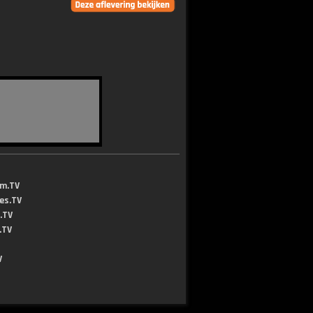
lm.TV
jes.TV
.TV
.TV
V