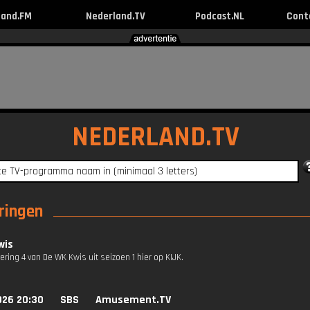
land.FM
Nederland.TV
Podcast.NL
Cont
NEDERLAND.TV
ringen
wis
vering 4 van De WK Kwis uit seizoen 1 hier op KIJK.
026 20:30
SBS
Amusement.TV