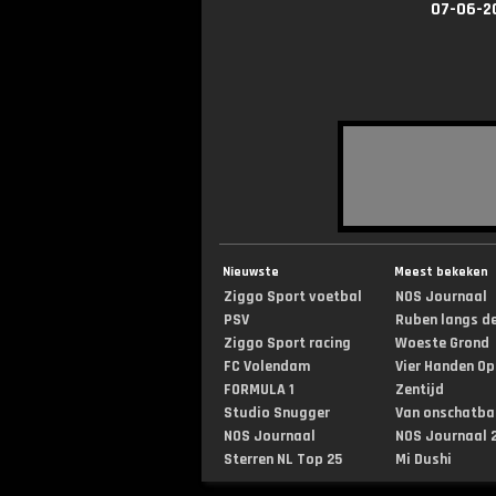
07-06-2
Nieuwste
Meest bekeken
Ziggo Sport voetbal
NOS Journaal
PSV
Ruben langs de 
Ziggo Sport racing
Woeste Grond
FC Volendam
Vier Handen Op .
FORMULA 1
Zentijd
Studio Snugger
Van onschatbar
NOS Journaal
NOS Journaal 2
Sterren NL Top 25
Mi Dushi