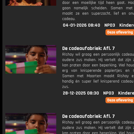
door een moeilijke tijd heen gaat. Ha
gaan namelijk scheiden. Samen met
maakt ze een superzacht, lief en onve
cadeau.
04-01-2026 08:40
NPO3
Kinder
De cadeaufabriek: Afl. 7
Rishay wil graag een persoonlijk cadeau
oudere zus maken. Hij vertelt dat zijn 
kan praten door een beperking. Wel houd
erg van knisperende papiertjes en sp
Samen met Maarten maakt Rishay e
handig én super lief knisperend cadeau 
zus.
28-12-2025 08:30
NPO3
Kinder
De cadeaufabriek: Afl. 7
Rishay wil graag een persoonlijk cadeau
oudere zus maken. Hij vertelt dat zijn 
kan praten door een beperking. Wel houd