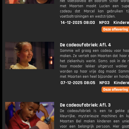
het voetbalveld en daarom schor wor
met Maarten maakt Lucien een supe
cadeau dat Marcel kan gebruiken ti
voetbaltrainingen en wedstrijden.
14-12-2025 08:00
NPO3
Kinder
De cadeaufabriek: Afl. 4
Sammie wil graag een cadeau voor ha
maken. Ze vertelt aan Maarten dat haar 
het ziekenhuis werkt. Soms ook in de 
haar moeder lekker uitgerust wakker
worden op haar vrije dag maakt Sam
met Maarten een heel bijzonder en handi
07-12-2025 08:05
NPO3
Kinder
De cadeaufabriek: Afl. 3
De cadeaufabriek is een te gekke p
kleurrijke, mysterieuze machines én k
Maarten Bel maken kinderen een uni
voor een belangrijk persoon. Hier ga