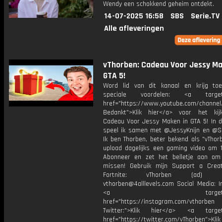
Wendy een schokkend geheim ontdekt.
14-07-2025 16:58
SBS
Serie.TV
Alle afleveringen
vThorben: Cadeau Voor Jessy Ma
GTA 5!
Word lid van dit kanaal en krijg to
speciale voordelen: <a target=
href="https://www.youtube.com/channel
Bedankt">Klik hier</a> voor het ki
Cadeau Voor Jessy Maken in GTA 5! In d
speel ik samen met @JessyKnijn en @Sa
Ik ben Thorben, beter bekend als "vThor
upload dagelijks een gaming video om 1
Abonneer en zet het belletje aan om
missen! Gebruik mijn Support a Crea
Fortnite: vThorben (ad) Bu
vthorben@4alllevels.com Social Media: I
<a target="_bl
href="https://instagram.com/vthorben
Twitter:">Klik hier</a> <a target=
href="https://twitter.com/vThorben">Klik