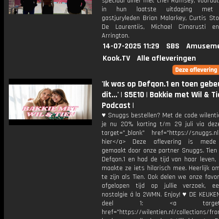
speciaal diner met chef Ramsey, voordat
in hun laatste uitdaging met s
gastjuryleden Brian Malarkey, Curtis St
De Laurentiis, Michael Cimarusti e
Arrington.
14-07-2025 11:29
SBS
Amuseme
Kook.TV
Alle afleveringen
'Ik was op Defqon.1 en toen geb
dit...' | S5E10 | Bakkie met Wil & T
Podcast |
♥ Snuggs bestellen? Met de code wilenti
je nu 20% korting t/m 29 juli via deze
target="_blank" href="https://snuggs.nl
hier</a> Deze aflevering is mede 
gemaakt door onze partner Snuggs. Tien 
Defqon.1 en had de tijd van haar leven,
maakte ze iets hilarisch mee. Heerlijk o
te zijn als Tien. Ook delen we onze favo
afgelopen tijd op jullie verzoek, e
nostalgie á la 2WMN. Enjoy! ♥ DE KEUKE
deel 1: <a target="_b
href="https://wilentien.nl/collections/f