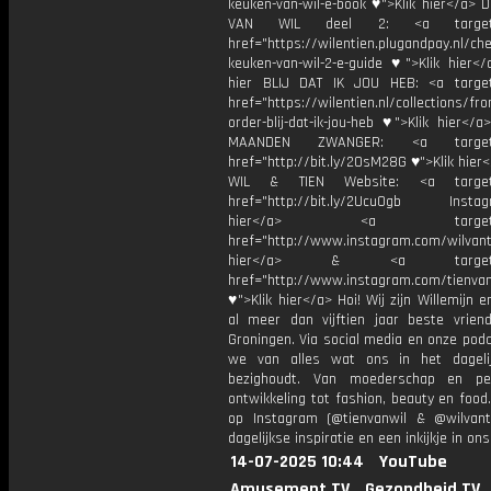
keuken-van-wil-e-book ♥">Klik hier</a> 
VAN WIL deel 2: <a target="
href="https://wilentien.plugandpay.nl/ch
keuken-van-wil-2-e-guide ♥">Klik hier</
hier BLIJ DAT IK JOU HEB: <a target
href="https://wilentien.nl/collections/f
order-blij-dat-ik-jou-heb ♥">Klik hier</
MAANDEN ZWANGER: <a target="
href="http://bit.ly/2OsM28G ♥">Klik hie
WIL & TIEN Website: <a target=
href="http://bit.ly/2Ucu0gb Instagr
hier</a> <a target="_
href="http://www.instagram.com/wilvanti
hier</a> & <a target="_
href="http://www.instagram.com/tienvan
♥">Klik hier</a> Hoi! Wij zijn Willemijn e
al meer dan vijftien jaar beste vriend
Groningen. Via social media en onze pod
we van alles wat ons in het dageli
bezighoudt. Van moederschap en per
ontwikkeling tot fashion, beauty en food
op Instagram (@tienvanwil & @wilvant
dagelijkse inspiratie en een inkijkje in ons
14-07-2025 10:44
YouTube
Amusement.TV
Gezondheid.TV