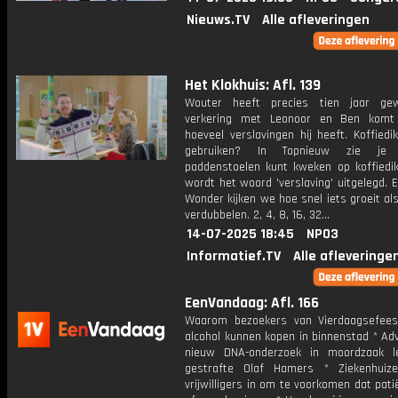
Nieuws.TV
Alle afleveringen
Het Klokhuis: Afl. 139
Wouter heeft precies tien jaar ge
verkering met Leonoor en Ben komt 
hoeveel verslavingen hij heeft. Koffied
gebruiken? In Topnieuw zie je
paddenstoelen kunt kweken op koffiedik
wordt het woord 'verslaving' uitgelegd. 
Wonder kijken we hoe snel iets groeit als 
verdubbelen. 2, 4, 8, 16, 32...
14-07-2025 18:45
NPO3
Informatief.TV
Alle afleveringe
EenVandaag: Afl. 166
Waarom bezoekers van Vierdaagsefee
alcohol kunnen kopen in binnenstad * Ad
nieuw DNA-onderzoek in moordzaak l
gestrafte Olaf Hamers * Ziekenhuiz
vrijwilligers in om te voorkomen dat pat