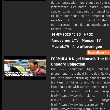
de trompetsectie, maar blaast ook alle s
jazztrompet. Het aantal platen waaro
studiomuzikant meespeelt, is nauwelijks 
Hij blijft daarnaast op de jazzpodia op
excelleert als solist op de cd Shades 
een eerbetoon aan de jong overleden tr
Clifford Brown.
14-07-2025 15:20
NPO2
Amusement.TV
Mensen.TV
Muziek.TV
Alle afleveringen
FORMULA 1: Nigel Mansell: The Ul
Onboard Collection
Our 1992 champion Nigel Mansel
phenomenon to behold in his day. Re-liv
the Brit's most enthralling onboard mom
his time at Williams and Ferrari, inclu
iconic taxi ride with Ayrton Senna back in
more F1® videos, visit <a target=
href="https://www.Formula1.com Fol
hier</a> F1®: <a target="_
href="https://www.instagram.com/F1
https://www.facebook.com/Formula1/