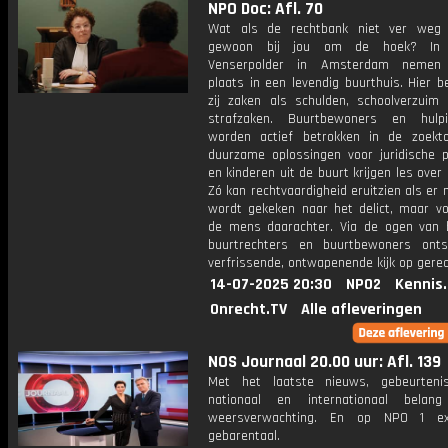
NPO Doc: Afl. 70
Wat als de rechtbank niet ver weg 
gewoon bij jou om de hoek? In 
Venserpolder in Amsterdam nemen 
plaats in een levendig buurthuis. Hier 
zij zaken als schulden, schoolverzuim 
strafzaken. Buurtbewoners en hulpi
worden actief betrokken in de zoekt
duurzame oplossingen voor juridische 
en kinderen uit de buurt krijgen les over 
Zó kan rechtvaardigheid eruitzien als er n
wordt gekeken naar het delict, maar vo
de mens daarachter. Via de ogen van 
buurtrechters en buurtbewoners ont
verfrissende, ontwapenende kijk op gerec
14-07-2025 20:30
NPO2
Kennis
Onrecht.TV
Alle afleveringen
NOS Journaal 20.00 uur: Afl. 139
Met het laatste nieuws, gebeurteni
nationaal en internationaal bela
weersverwachting. En op NPO 1 e
gebarentaal.