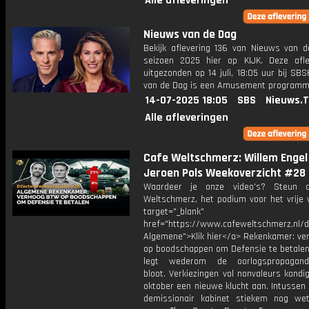
Alle afleveringen
Nieuws van de Dag
Bekijk aflevering 136 van Nieuws van d
seizoen 2025 hier op KIJK. Deze afle
uitgezonden op 14 juli, 18:05 uur bij SB
van de Dag is een Amusement program
14-07-2025 18:05
SBS
Nieuws.
Alle afleveringen
Cafe Weltschmerz: Willem Engel
Jeroen Pols Weekoverzicht #28
Waardeer je onze video's? Steun 
Weltschmerz, het podium voor het vrije 
target="_blank"
href="https://www.cafeweltschmerz.nl/
Algemene">Klik hier</a> Rekenkamer: ve
op boodschappen om Defensie te betale
legt wederom de oorlogspropagand
bloot. Verkiezingen vol nonvaleurs kond
oktober een nieuwe klucht aan. Intussen
demissionair kabinet stiekem nog we