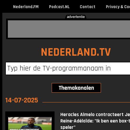
Nederland.FM
Podcast.NL
Contact
Privacy & Co
NEDERLAND.TV
14-07-2025
Heracles Almelo contracteert J
Reine-Adélaïde: "Ik ben een box-
speler"