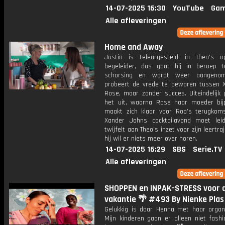
14-07-2025 16:30
YouTube
Gam
Alle afleveringen
Home and Away
Justin is teleurgesteld in Theo’s o
begeleider, dus gaat hij in beroep t
schorsing en wordt weer aangenom
probeert de vrede te bewaren tussen 
Rose, maar zonder succes. Uiteindelijk 
het uit, waarna Rose haar moeder bijp
maakt zich klaar voor Roo’s terugkomst
Xander Johns cocktailavond moet lei
twijfelt aan Theo’s inzet voor zijn leertra
hij wil er niets meer over horen.
14-07-2025 16:29
SBS
Serie.TV
Alle afleveringen
SHOPPEN en INPAK-STRESS voor 
vakantie 🌴 #493 By Nienke Plas
Gelukkig is daar Henna met haar organiz
Mijn kinderen gaan er alleen niet fashi