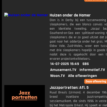
Huizen onder de Hamer
Dion is in Derby bij een tussenwoning
slaapkamers, die een blanco canvas v
een identieke tweeling. Jacqui be
Southend-on-Sea een splitlevel-woning
slaapkamers die er zo goed uitziet dat 
gaat naar het addertje onder het gras. Ma
Ebbw Vale, Zuid-Wales, waar een tus
met drie slaapkamers hopelijk in goede 
nadat deze is opgekocht door een 
ervaren projectontwikkelaars.
14-07-2025 15:49
SBS
Amusement.TV
Informatief.TV
Woon.TV
Alle afleveringen
Jazzportretten: Afl. 5
Ruud Breuls (Urmond, 4 december 196
breed inzetbare jazztrompet
sessiemuzikant, die sinds 1996 in vaste
bij het Metropole Orkest. Hij speelt er nie