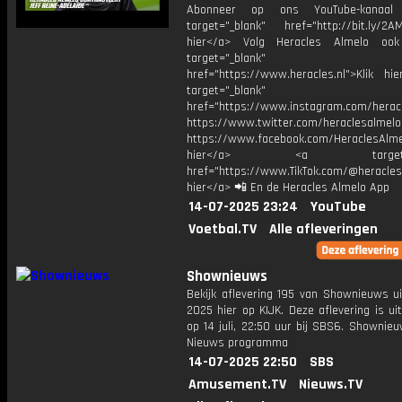
Abonneer op ons YouTube-kanaal
target="_blank" href="http://bit.ly/2AM
hier</a> Volg Heracles Almelo oo
target="_blank"
href="https://www.heracles.nl">Klik hi
target="_blank"
href="https://www.instagram.com/herac
https://www.twitter.com/heraclesalmelo
https://www.facebook.com/HeraclesAlmel
hier</a> <a target="_
href="https://www.TikTok.com/@heracles
hier</a> 📲 En de Heracles Almelo App
14-07-2025 23:24
YouTube
Voetbal.TV
Alle afleveringen
Shownieuws
Bekijk aflevering 195 van Shownieuws ui
2025 hier op KIJK. Deze aflevering is u
op 14 juli, 22:50 uur bij SBS6. Shownie
Nieuws programma
14-07-2025 22:50
SBS
Amusement.TV
Nieuws.TV