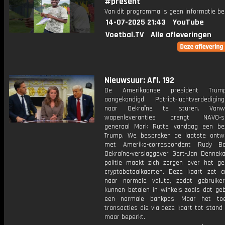
#present
Van dit programma is geen informatie be
14-07-2025 21:43
YouTube
Voetbal.TV
Alle afleveringen
Nieuwsuur: Afl. 192
De Amerikaanse president Trum
aangekondigd Patriot-luchtverdediging
naar Oekraïne te sturen. Van
wapenleveranties brengt NAVO-sec
generaal Mark Rutte vandaag een be
Trump. We bespreken de laatste ontwi
met Amerika-correspondent Rudy 
Oekraïne-verslaggever Gert-Jan Dennek
politie maakt zich zorgen over het ge
cryptobetaalkaarten. Deze kaart zet 
naar normale valuta, zodat gebruik
kunnen betalen in winkels zoals dat ge
een normale bankpas. Maar het toe
transacties die via deze kaart tot stand
maar beperkt.