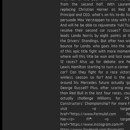
from the second half. With Lauren
replacing Christian Horner as Red 
Principal and CEO, what’s on his to-do li
persuade Max Verstappen to stay with 
And will he be able to rejuvenate Yuki T
resolve their second car issues? Osca
leads Lando Norris by eight points at t
the Drivers’ Standings. But after two w
bounce for Lando, who goes into the se
of this epic title fight with more mome
where will this title be won and lost ove
12 races? Also up for debate: are Fe
Lewis Hamilton starting to turn a corner 
car? Can they fight for a race victor
winless season so far? And is the un
around his Mercedes future actually ‘ga
George Russell? Plus, after scoring mo
than Red Bull in the last four races, co
actually challenge Williams for P
Constructors’ Championship? For more F1
visit <a target="_b
href="https://www.Formula1.com Fol
hier</a> F1®: <a target="_
href="https://www.instagram.com/F1
https://www.facebook.com/Formula1/