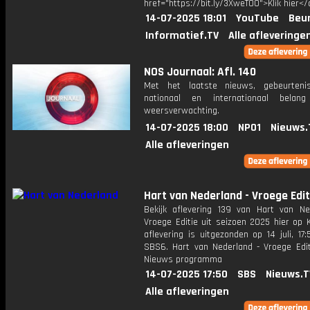
href="https://bit.ly/3XweTO0">Klik hier</
14-07-2025 18:01
YouTube
Beur
Informatief.TV
Alle afleveringe
NOS Journaal: Afl. 140
Met het laatste nieuws, gebeurteni
nationaal en internationaal bela
weersverwachting.
14-07-2025 18:00
NPO1
Nieuws.
Alle afleveringen
Hart van Nederland - Vroege Edit
Bekijk aflevering 139 van Hart van Ne
Vroege Editie uit seizoen 2025 hier op 
aflevering is uitgezonden op 14 juli, 17:
SBS6. Hart van Nederland - Vroege Edit
Nieuws programma
14-07-2025 17:50
SBS
Nieuws.T
Alle afleveringen