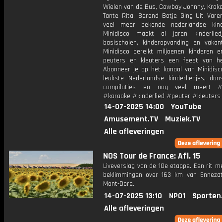
Wielen van de Bus, Cowboy Johnny, Krokod
Tante Rita, Berend Botje Ging Uit Vare
veel meer bekende nederlandse kinde
Minidisco maakt al jaren kinderlie
basischolen, kinderopvanding en vakant
Minidisco bereikt miljoenen kinderen e
peuters en kleuters een feest van he
Abonneer je op het kanaal van Minidisc
leukste Nederlandse kinderliedjes, dans
compilaties en nog veel meer! #m
#karaoke #kinderlied #peuter #kleuters
14-07-2025 14:00
YouTube
Amusement.TV
Muziek.TV
Alle afleveringen
NOS Tour de France: Afl. 15
Liveverslag van de 10e etappe. Een rit m
beklimmingen over 163 km van Enneza
Mont-Dore.
14-07-2025 13:10
NPO1
Sporten
Alle afleveringen