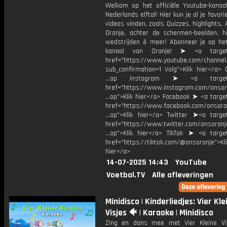
Welkom op het officiële Youtube-kanaa
Nederlands elftal! Hier kun je al je favori
videos vinden, zoals Quizzes, highlights, 
Oranje, achter de schermen-beelden, hi
wedstrijden & meer! Abonneer je op he
kanaal van Oranje! ➤ <a target=
href="https://www.youtube.com/chann
sub_confirmation=1 Volg">Klik hier</a> 
...op Instagram ➤ <a target="
href="https://www.instagram.com/onsor
...op">Klik hier</a> Facebook ➤ <a targe
href="https://www.facebook.com/onsora
...op">Klik hier</a> Twitter ➤<a target
href="https://www.twitter.com/onsoranj
...op">Klik hier</a> TikTok ➤ <a target
href="https://tiktok.com/@onsoranje">Kli
hier</a>
14-07-2025 14:43
YouTube
Voetbal.TV
Alle afleveringen
Minidisco | Kinderliedjes: Vier Kle
Visjes 🐠 | Karaoke | Minidisco
Zing en dans mee met Vier Kleine Vi