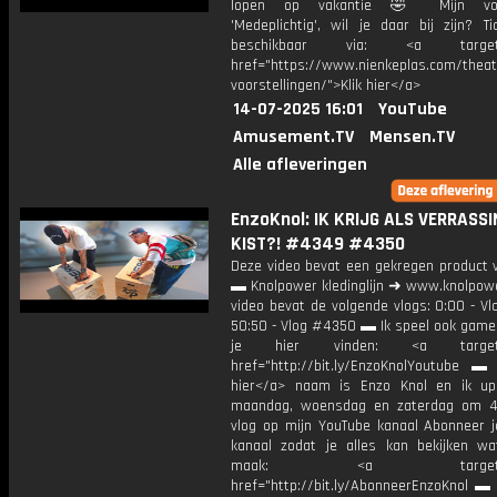
lopen op vakantie 🤣 Mijn voor
'Medeplichtig', wil je daar bij zijn? Ti
beschikbaar via: <a target="
href="https://www.nienkeplas.com/theat
voorstellingen/">Klik hier</a>
14-07-2025 16:01
YouTube
Amusement.TV
Mensen.TV
Alle afleveringen
EnzoKnol: IK KRIJG ALS VERRASSI
KIST?! #4349 #4350
Deze video bevat een gekregen product 
▬ Knolpower kledinglijn ➜ www.knolpowe
video bevat de volgende vlogs: 0:00 - V
50:50 - Vlog #4350 ▬ Ik speel ook games
je hier vinden: <a target="
href="http://bit.ly/EnzoKnolYoutube ▬ M
hier</a> naam is Enzo Knol en ik up
maandag, woensdag en zaterdag om 4
vlog op mijn YouTube kanaal Abonneer j
kanaal zodat je alles kan bekijken w
maak: <a target="_b
href="http://bit.ly/AbonneerEnzoKnol ▬ 