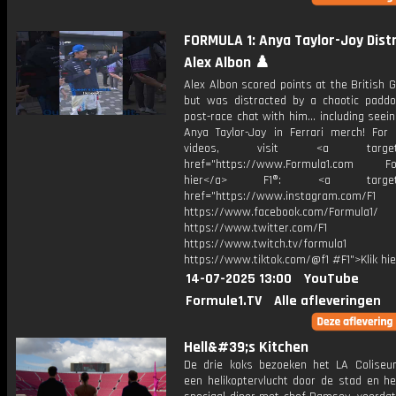
FORMULA 1: Anya Taylor-Joy Dist
Alex Albon ♟️
Alex Albon scored points at the British G
but was distracted by a chaotic paddo
post-race chat with him... including seei
Anya Taylor-Joy in Ferrari merch! For
videos, visit <a target="_
href="https://www.Formula1.com Fol
hier</a> F1®: <a target="_
href="https://www.instagram.com/F1
https://www.facebook.com/Formula1/
https://www.twitter.com/F1
https://www.twitch.tv/formula1
https://www.tiktok.com/@f1 #F1">Klik hi
14-07-2025 13:00
YouTube
Formule1.TV
Alle afleveringen
Hell&#39;s Kitchen
De drie koks bezoeken het LA Colise
een helikoptervlucht door de stad en h