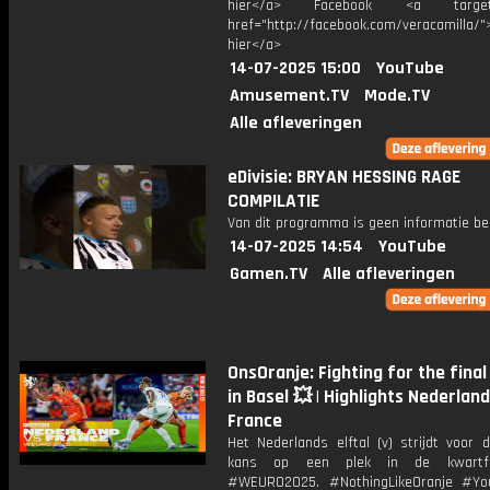
hier</a> Facebook <a target="
href="http://facebook.com/veracamilla/">
hier</a>
14-07-2025 15:00
YouTube
Amusement.TV
Mode.TV
Alle afleveringen
eDivisie: BRYAN HESSING RAGE
COMPILATIE
Van dit programma is geen informatie be
14-07-2025 14:54
YouTube
Gamen.TV
Alle afleveringen
OnsOranje: Fighting for the fina
in Basel 💥 | Highlights Nederland
France
Het Nederlands elftal (v) strijdt voor 
kans op een plek in de kwartfi
#WEURO2025. #NothingLikeOranje #You