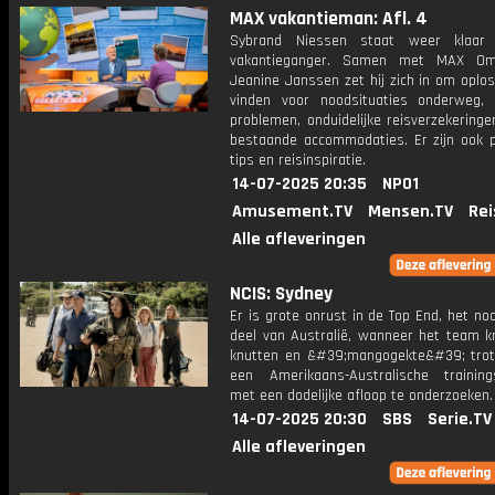
MAX vakantieman: Afl. 4
Sybrand Niessen staat weer klaar
vakantieganger. Samen met MAX O
Jeanine Janssen zet hij zich in om oplo
vinden voor noodsituaties onderweg,
problemen, onduidelijke reisverzekeringe
bestaande accommodaties. Er zijn ook p
tips en reisinspiratie.
14-07-2025 20:35
NPO1
Amusement.TV
Mensen.TV
Rei
Alle afleveringen
NCIS: Sydney
Er is grote onrust in de Top End, het noo
deel van Australië, wanneer het team kr
knutten en &#39;mangogekte&#39; tro
een Amerikaans-Australische training
met een dodelijke afloop te onderzoeken.
14-07-2025 20:30
SBS
Serie.TV
Alle afleveringen