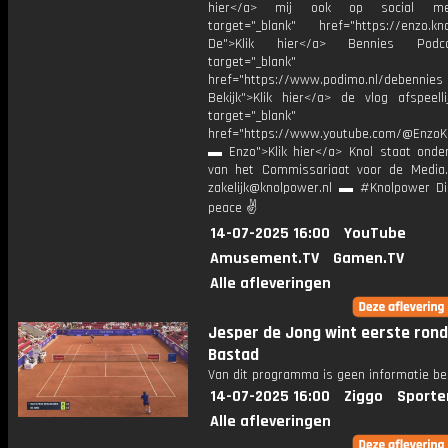
hier</a> mij ook op social me
target="_blank" href="https://enzo.kno
De">Klik hier</a> Bennies Podc
target="_blank"
href="https://www.podimo.nl/debennies
Bekijk">Klik hier</a> de vlog afspeelli
target="_blank"
href="https://www.youtube.com/@EnzoKn
▬ Enzo">Klik hier</a> Knol staat onder
van het Commissariaat voor de Media.
zakelijk@knolpower.nl ▬ #Knolpower Di
peace ✌
14-07-2025 16:00
YouTube
Amusement.TV
Gamen.TV
Alle afleveringen
Jesper de Jong wint eerste rond
Bastad
Van dit programma is geen informatie be
14-07-2025 16:00
Ziggo
Sporte
Alle afleveringen