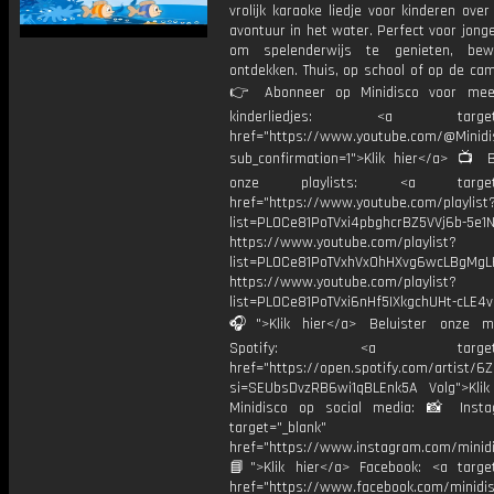
vrolijk karaoke liedje voor kinderen over
avontuur in het water. Perfect voor jong
om spelenderwijs te genieten, be
ontdekken. Thuis, op school of op de cam
👉 Abonneer op Minidisco voor meer
kinderliedjes: <a target="
href="https://www.youtube.com/@Minidis
sub_confirmation=1">Klik hier</a> 📺 B
onze playlists: <a target="
href="https://www.youtube.com/playlist
list=PL0Ce81PoTVxi4pbghcrBZ5VVj6b-5e1N
https://www.youtube.com/playlist?
list=PL0Ce81PoTVxhVx0hHXvg6wcLBgMgL
https://www.youtube.com/playlist?
list=PL0Ce81PoTVxi6nHf5IXkgchUHt-cLE4
🎧">Klik hier</a> Beluister onze m
Spotify: <a target="_
href="https://open.spotify.com/artist/
si=SEUbsDvzRB6wi1qBLEnk5A Volg">Klik
Minidisco op social media: 📸 Inst
target="_blank"
href="https://www.instagram.com/minidis
📘">Klik hier</a> Facebook: <a target
href="https://www.facebook.com/minidi