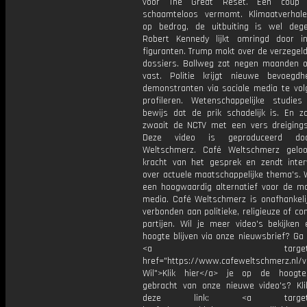
voor The Great Reset. Een coup 
schaamteloos vermomt. Klimaatverhal
op bedrog, de uitbuiting is wel degel
Robert Kennedy lijkt omringd door i
figuranten. Trump mokt over de verzegel
dossiers. Ballweg zat negen maanden o
vast. Politie krijgt nieuwe bevoeg
demonstranten via sociale media te vol
profileren. Wetenschappelijke studies
bewijs dat de prik schadelijk is. En zo
zwaait de NCTV met een vers dreigingsb
Deze video is geproduceerd do
Weltschmerz. Café Weltschmerz gelo
kracht van het gesprek en zendt inter
over actuele maatschappelijke thema's. 
een hoogwaardig alternatief voor de m
media. Café Weltschmerz is onafhankelij
verbonden aan politieke, religieuze of c
partijen. Wil je meer video's bekijken
hoogte blijven via onze nieuwsbrief? Ga
<a target="_bl
href="https://www.cafeweltschmerz.nl/v
Wil">Klik hier</a> je op de hoogt
gebracht van onze nieuwe video's? Kl
deze link: <a target="_