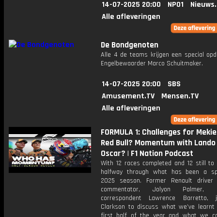
14-07-2025 20:00
NPO1
Nieuws
Alle afleveringen
De Bondgenoten
Alle 4 de teams krijgen een special opd
Engelbewaarder Marco Schuitmaker.
14-07-2025 20:00
SBS
Amusement.TV
Mensen.TV
Alle afleveringen
FORMULA 1: Challenges for Mekie
Red Bull? Momentum with Lando
Oscar? | F1 Nation Podcast
With 12 races completed and 12 still to
halfway through what has been a sp
2025 season. Former Renault driver
commentator, Jolyon Palmer,
correspondent Lawrence Barretto, 
Clarkson to discuss what we’ve learnt
first half of the year and what we c