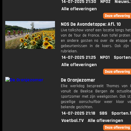
14-07-2025 21:30
NPO2
Nieuws.
Alle afleveringen
NOS De Avondetappe: Afl. 10
Live talkshow vanaf een locatie langs he
van de Tour de France. Aan tafel praten
en andere gasten na over de etappe 
gebeurtenissen in de koers. Ook zijn
rubrieken.
14-07-2025 21:25
NPO1
Sporten
Alle afleveringen
De Oranjezomer
Elke werkdag bespreekt Thomas van 
vanuit de Beekse Bergen de actualit
sportzomer met zijn weekgasten. Ook st
gezellige aanschuifbar weer klaar 
bekende gezichten.
14-07-2025 21:18
SBS
Sporten.
Voetbal.TV
Alle afleveringen