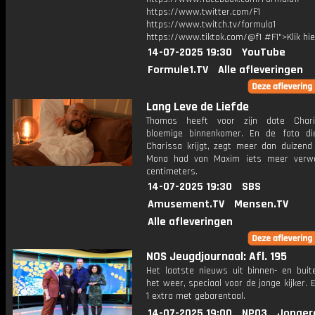
https://www.twitter.com/F1
https://www.twitch.tv/formula1
https://www.tiktok.com/@f1 #F1">Klik hi
14-07-2025 19:30
YouTube
Formule1.TV
Alle afleveringen
Lang Leve de Liefde
Thomas heeft voor zijn date Char
bloemige binnenkomer. En de foto di
Charissa krijgt, zegt meer dan duizend
Mona had van Maxim iets meer verwa
centimeters.
14-07-2025 19:30
SBS
Amusement.TV
Mensen.TV
Alle afleveringen
NOS Jeugdjournaal: Afl. 195
Het laatste nieuws uit binnen- en buit
het weer, speciaal voor de jonge kijker.
1 extra met gebarentaal.
14-07-2025 19:00
NPO3
Jonger