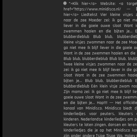
🌐">Klik hier</a> Website: <a target
href="https://www.minidisco.nl/ ---
hier</a> Liedtekst Vier kleine visje
naar de zee Moeder zei: ik ga niet mee
liever in die goeie ouwe sloot Want 
zwemmen haaien en die bijten je… B
blubberdieblub Blub blub, blubberdie
kleine visjes zwommen naar de zee Moede
ga niet mee Ik blijf liever in die goeie 
Want in de zee zwemmen haaien en die b
Blub blub, blubberdieblub Blub blub, blub
Twee kleine visjes zwommen naar de z
zei: ik ga niet mee Ik blijf liever in die 
sloot Want in de zee zwemmen haaie
bijten je… Blub blub, blubberdieblub B
blubberdieblub Eén klein visje zwom na
Zijn mama zei: ik ga niet mee Ik blijf lie
goeie ouwe sloot Want in de zee zwemm
en die bijten je… Hap!!!! --- Het officië
kanaal van Minidisco. Minidisco biedt d
kinderliedjes voor peuters, kleuters
kinderen. Nederlandse kinderliedjes om 
kleuters te laten zingen, dansen en lere
kinderliedjes die je op het Minidisco ka
zijn onder andere Tsjoe Tjsoe Wa, Hokey