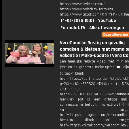
https://www.twitter.com/F1
https://www.twitch.tv/formula1
https://www.tiktok.com/@f1 #F1">Klik hi
14-07-2025 15:01
YouTube
Formule1.TV
Alle afleveringen
VeraCamilla: Rustig en gezellig
opmaken & kletsen met mama o
vakantie | Make-update | Vera Ca
Een heerlijke relaxte video met mijn m
jaar en de grootste make-upfan ❤️ Mijn
target="_blank"
href="https://partner.bol.com/click/click?
p=2&t=url&s=36262&f=TXL&url=https%
zit-tussen-je-
oren%2F9300000181485229%2F&name=H
hier</a> (dit is een affiliate link.
commissie, jij betaalt niks extra's) ♡ 
<a target="_bl
href="http://instagram.com/veracamill
hier</a> TikTok <a target="
href="https://tiktok.com/@veracamilla9