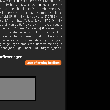
it.ly/1yHmlof ✖">Klik hier</a> VLOGS 200+ - <a
 href="http://bit.ly/1BaeA7F ✖">Klik hier</a>
a target="_blank" href="http://bit.ly/15xdYzU
>Klik hier</a> SHOPLOGS - <a target="_blank"
.ly/1JizN8F ✖">Klik hier</a> JILL STORIES - <a
lank" href="http://bit.ly/1SJKdjm FAQ: ✖">Klik
bruik van de GoPro Hero 4, mijn extra video’s
met Final Cut Pro (Apple only) ✖ Ik weet waar
t in de stad of op straat mag je me altijd
ffelen en foto’s maken! Omdat dat niet voor
r wanneer ik thuis ben heb ik mijn privacy en
g of gekregen producten. Deze vermelding is
chtlijnen, ga naar <a target="_blank"
 afleveringen