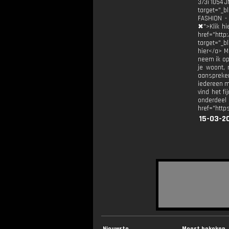
373i 1054 
target="_b
FASHION - 
✖">Klik hi
href="http
target="_bl
hier</a> M
neem ik op
je woont, 
aanspreken
iedereen m
vind het f
onderdee
href="https
15-03-2
Nieuwste
Meest bekeken