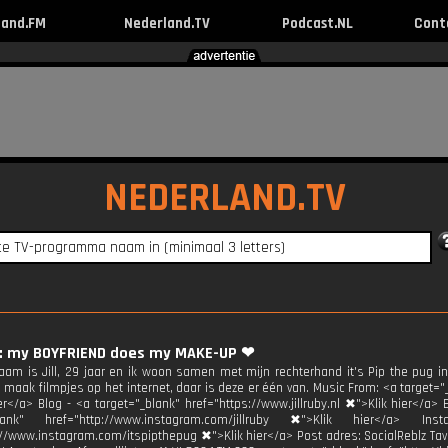
land.FM
Nederland.TV
Podcast.NL
Cont
NEDERLAND.TV
by: my BOYFRIEND does my MAKE-UP ❤
naam is Jill, 29 jaar en ik woon samen met mijn rechterhand it's Pip the pug 
 maak filmpjes op het internet, daar is deze er één van. Music From: <a target
er</a> Blog - <a target="_blank" href="https://www.jillruby.nl ✖">Klik hier</a> 
_blank" href="http://www.instagram.com/jillruby ✖">Klik hier</a> 
://www.instagram.com/itspipthepug ✖">Klik hier</a> Post adres: SocialReblz Tav J