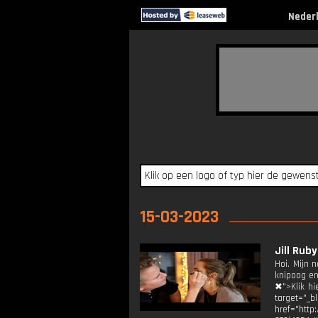
Neder
15-03-2023
Jill Ru
Hoi. Mijn 
knipoog en
✖">Klik hi
target="
href="http