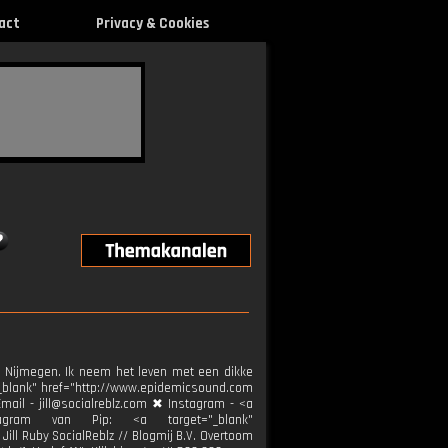
act
Privacy & Cookies
in Nijmegen. Ik neem het leven met een dikke
="_blank" href="http://www.epidemicsound.com
Email - jill@socialreblz.com ✖ Instagram - <a
Instagram van Pip: <a target="_blank"
ill Ruby SocialReblz // Blogmij B.V. Overtoom