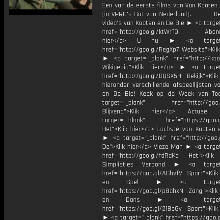
Een van de eerste films van Van Kooten 
(in VPRO's Gat van Nederland). --------- B
video’s van Kooten en De Bie ► <a targe
href="http://goo.gl/ktWrT0 Abonne
hier</a> U nu ► <a target="
href="http://goo.gl/RegXp7 Website">Kli
► <a target="_blank" href="http://koot
Wikipedia">Klik hier</a> ► <a target
href="http://goo.gl/DQSX5H Bekijk">Klik
hieronder verschillende afspeellijsten 
en De Bie! Keek op de Week van T
target="_blank" href="http://goo.g
Blijvend">Klik hier</a> Actue
target="_blank" href="https://goo.
Het">Klik hier</a> Lachste van Kooten 
► <a target="_blank" href="http://goo.
De">Klik hier</a> Vieze Man ► <a target
href="http://goo.gl/fdRdKq Het">Klik
Simplisties Verbond ► <a target=
href="https://goo.gl/AGbvfV Sport">Klik
en Spel ► <a target="_
href="https://goo.gl/p8ahxN Zang">Klik
en Dans ► <a target="_
href="https://goo.gl/218oGv Sport">Klik
► <a target="_blank" href="https://goo.