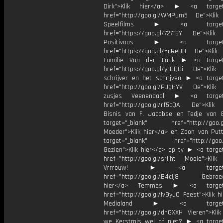
Dirk">Klik hier</a> ► <a target=
href="http://goo.gl/WMPum5 De">Klik
Speelfilms ► <a target="_
href="https://goo.gl/727TEY De">Klik
Positivoos ► <a target="_
href="https://goo.gl/5cReHH De">Klik
Familie Van der Laak ► <a target=
href="https://goo.gl/yrDQDi De">Klik
schrijver en het schrijven ► <a target
href="http://goo.gl/PJgHYV De">Klik
zusjes Veenendaal ► <a target=
href="http://goo.gl/rf5cQA De">Klik
Bisnis van F. Jacobse en Tedje van
target="_blank" href="http://goo.g
Moeder">Klik hier</a> en Zoon van Pu
target="_blank" href="http://goo.g
Gezien">Klik hier</a> op tv ► <a target
href="http://goo.gl/srllht Mooie">Klik
Vrrrouw! ► <a target="_
href="http://goo.gl/B4clj8 Gebroed
hier</a> Temmes ► <a target="
href="http://goo.gl/Iv9yu0 Feest">Klik h
Medialand ► <a target="_
href="http://goo.gl/dhGXXH Vieren">Klik
we Kerstmis wel of niet? ► <a target