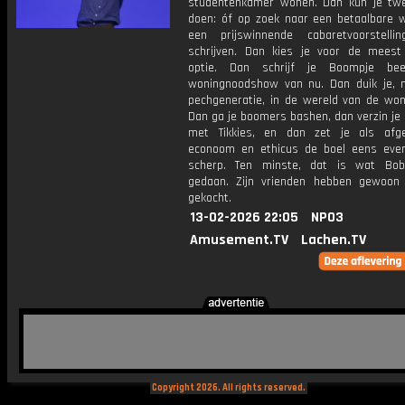
studentenkamer wonen. Dan kun je tw
doen: óf op zoek naar een betaalbare w
een prijswinnende cabaretvoorstelli
schrijven. Dan kies je voor de meest
optie. Dan schrijf je Boompje bee
woningnoodshow van nu. Dan duik je,
pechgeneratie, in de wereld van de won
Dan ga je boomers bashen, dan verzin je
met Tikkies, en dan zet je als afg
econoom en ethicus de boel eens even
scherp. Ten minste, dat is wat Bob
gedaan. Zijn vrienden hebben gewoon
gekocht.
13-02-2026 22:05
NPO3
Amusement.TV
Lachen.TV
Copyright 2026. All rights reserved.