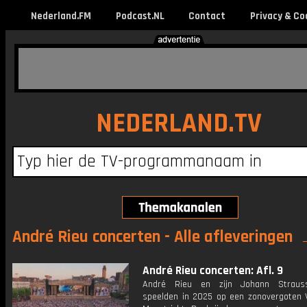
Nederland.FM
Podcast.NL
Contact
Privacy & Co
NEDERLAND.TV
André Rieu concerten - Alle afleveringen
André Rieu concerten: Afl. 9
André Rieu en zijn Johann Straus
speelden in 2025 op een zonovergoten Vr