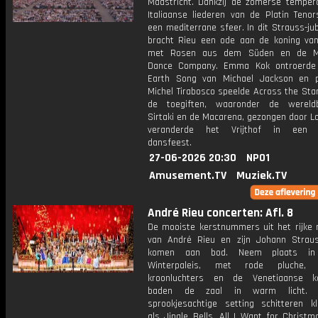
Maastricht. Dankzij de zomerse temper
Italiaanse liederen van de Platin Tenor
een mediterrane sfeer. In dit Strauss-ju
bracht Rieu een ode aan de koning va
met Rosen aus dem Süden en de Ma
Dance Company. Emma Kok ontroerde
Earth Song van Michael Jackson en pa
Michel Tirabosco speelde Across the Star
de toegiften, waaronder de wereld
Sirtaki en de Macarena, gezongen door Lo
veranderde het Vrijthof in een u
dansfeest.
27-06-2026 20:30
NPO1
Amusement.TV
Muziek.TV
André Rieu concerten: Afl. 8
De mooiste kerstnummers uit het rijke r
van André Rieu en zijn Johann Strau
komen aan bod. Neem plaats in 
Winterpaleis, met rode pluche, kr
kroonluchters en de Venetiaanse ka
baden de zaal in warm licht. 
sprookjesachtige setting schitteren kl
als Jingle Bells, All I Want for Christ