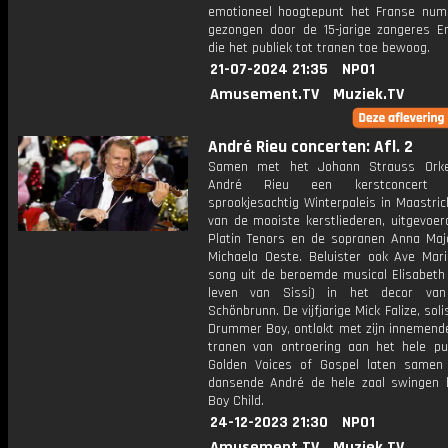
emotioneel hoogtepunt het Franse num
gezongen door de 15-jarige zangeres 
die het publiek tot tranen toe bewoog.
21-07-2024 21:35
NPO1
Amusement.TV
Muziek.TV
André Rieu concerten: Afl. 2
Samen met het Johann Strauss Orke
André Rieu een kerstconcert
sprookjesachtig Winterpaleis in Maastric
van de mooiste kerstliederen, uitgevoer
Platin Tenors en de sopranen Anna Maj
Michaela Oeste. Beluister ook Ave Mar
song uit de beroemde musical Elisabeth 
leven van Sissi) in het decor van
Schönbrunn. De vijfjarige Mick Falize, solis
Drummer Boy, ontlokt met zijn innemende
tranen van ontroering aan het hele pub
Golden Voices of Gospel laten same
dansende André de hele zaal swingen b
Boy Child.
24-12-2023 21:30
NPO1
Amusement.TV
Muziek.TV