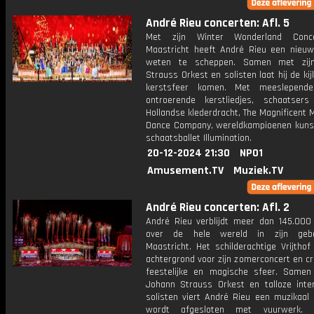
André Rieu concerten: Afl. 5
Met zijn Winter Wonderland Conc
Maastricht heeft André Rieu een nieuwe
weten te scheppen. Samen met zij
Strauss Orkest en solisten laat hij de kij
kerstsfeer komen. Met meeslepende
ontroerende kerstliedjes, schaatser
Hollandse klederdracht, The Magnificent 
Dance Company, wereldkampioenen kunst
schaatsballet Illumination.
20-12-2024 21:30
NPO1
Amusement.TV
Muziek.TV
André Rieu concerten: Afl. 2
André Rieu verblijdt meer dan 145.000
over de hele wereld in zijn gebo
Maastricht. Het schilderachtige Vrijthof
achtergrond voor zijn zomerconcert en c
feestelijke en magische sfeer. Samen
Johann Strauss Orkest en talloze inter
solisten viert André Rieu een muzikaal 
wordt afgesloten met vuurwerk.