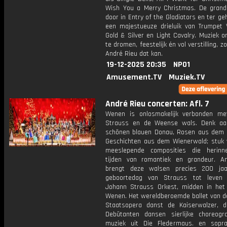
Wish You a Merry Christmas. De grande
door in Entry of the Gladiators en ter g
een majestueuze drieluik van Trumpet V
Gold & Silver en Light Cavalry. Muziek 
te dromen, feestelijk én vol verstilling, z
André Rieu dat kan.
19-12-2025 20:35
NPO1
Amusement.TV
Muziek.TV
André Rieu concerten: Afl. 7
Wenen is onlosmakelijk verbonden m
Strauss en de Weense wals. Denk aa
schönen blauen Donau, Rosen aus dem
Geschichten aus dem Wienerwald; stuk 
meeslepende composities die herinn
tijden van romantiek en grandeur. A
brengt deze walsen precies 200 ja
geboortedag van Strauss tot leven 
Johann Strauss Orkest, midden in het
Wenen. Het wereldberoemde ballet van 
Staatsopera danst de Kaiserwalzer, 
Debütanten dansen sierlijke choreogr
muziek uit Die Fledermaus. en sopr