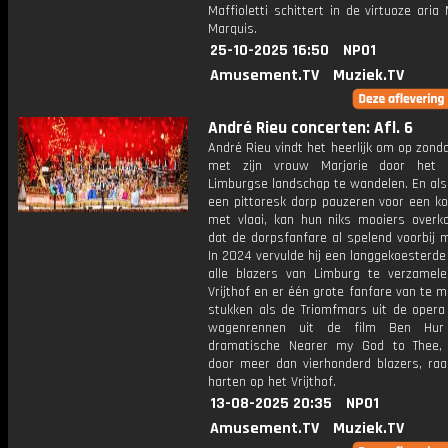
Maffioletti schittert in de virtuoze aria
Marquis.
25-10-2025 16:50
NPO1
Amusement.TV
Muziek.TV
André Rieu concerten: Afl. 6
André Rieu vindt het heerlijk om op zon
met zijn vrouw Marjorie door het g
Limburgse landschap te wandelen. En als
een pittoresk dorp pauzeren voor een ko
met vlaai, kan hun niks mooiers over
dat de dorpsfanfare al spelend voorbij 
In 2024 vervulde hij een langgekoesterd
alle blazers van Limburg te verzamel
Vrijthof en er één grote fanfare van te 
stukken als de Triomfmars uit de opera 
wagenrennen uit de film Ben Hu
dramatische Nearer my God to Thee,
door meer dan vierhonderd blazers, raak
harten op het Vrijthof.
13-08-2025 20:35
NPO1
Amusement.TV
Muziek.TV