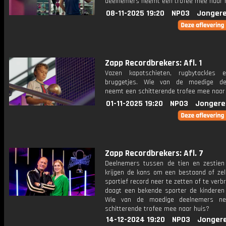
deelnemers neemt een trofee mee naar 
08-11-2025 19:20
NPO3
Jongere
Zapp Recordbrekers: Afl. 1
Vazen kapotschieten, rugbytackles 
bruggetjes. Wie van de moedige de
neemt een schitterende trofee mee naar
01-11-2025 19:20
NPO3
Jongere
Zapp Recordbrekers: Afl. 7
Deelnemers tussen de tien en zestien
krijgen de kans om een bestaand of zel
sportief record neer te zetten of te verb
daagt een bekende sporter de kinderen t
Wie van de moedige deelnemers n
schitterende trofee mee naar huis?
14-12-2024 19:20
NPO3
Jonger