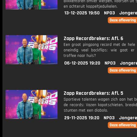
Blikkentoren omver werpen, kaarsen uit 
en achteruit koppeltjeduikelen.
13-12-2025 19:50
NPO3
Jongere
Zapp Recordbrekers: Afl. 6
Een groot pingpong record met de hele 
oneindig veel backflips: wie gaat e
troffee naar huis?
06-12-2025 19:20
NPO3
Jonger
Zapp Recordbrekers: Afl. 5
Sportieve talenten wagen zich aan het b
de records: Vazen kapotschieten, break
stunten met een diabolo.
29-11-2025 19:20
NPO3
Jongere