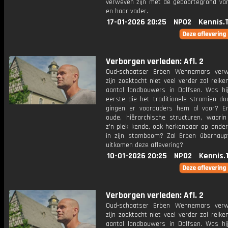
verweven zijn met de geboortegrond van
en haar vader.
17-01-2026 20:25
NPO2
Kennis.
Verborgen verleden: Afl. 2
Oud-schaatser Erben Wennemars verw
zijn zoektocht niet veel verder zal reik
aantal landbouwers in Dalfsen. Was hi
eerste die het traditionele stramien do
gingen er voorouders hem al voor? En
oude, hiërarchische structuren, waarin
z'n plek kende, ook herkenbaar op ander
in zijn stamboom? Zal Erben überhaup
uitkomen deze aflevering?
10-01-2026 20:25
NPO2
Kennis.
Verborgen verleden: Afl. 2
Oud-schaatser Erben Wennemars verw
zijn zoektocht niet veel verder zal reik
aantal landbouwers in Dalfsen. Was hi