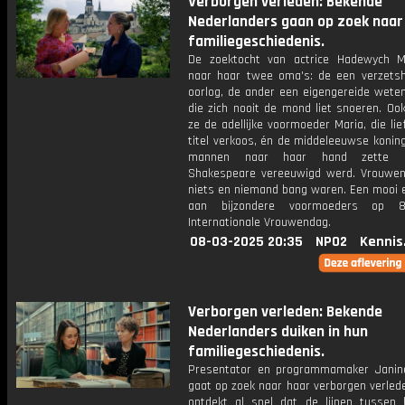
Verborgen verleden: Bekende
Nederlanders gaan op zoek naar
familiegeschiedenis.
De zoektocht van actrice Hadewych Mi
naar haar twee oma's: de een verzetsh
oorlog, de ander een eigengereide wete
die zich nooit de mond liet snoeren. Oo
ze de adellijke voormoeder Maria, die li
titel verkoos, én de middeleeuwse koning
mannen naar haar hand zette 
Shakespeare vereeuwigd werd. Vrouwen
niets en niemand bang waren. Een mooi 
aan bijzondere voormoeders op 
Internationale Vrouwendag.
08-03-2025 20:35
NPO2
Kennis
Verborgen verleden: Bekende
Nederlanders duiken in hun
familiegeschiedenis.
Presentator en programmamaker Janin
gaat op zoek naar haar verborgen verled
ontdekt al snel dat de lijnen tussen