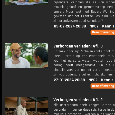
bijzondere verhalen die ze kan vinde
muziek, geloof en gemeenschap een 
spelen. Maar wat had Egbert Warring
geweten dat het Drentse Ees eind 19
zijn grondvesten deed schudden?
03-02-2024 20:38
NPO2
Kennis
Verborgen verleden: Afl. 3
Op zoek naar zijn Molukse roots gaat mu
Freek Bartels op een emotionele reis.
voor het eerst te weten wat zijn opa t
oorlog heeft meegemaakt. En als F
eindelijk voet zet op het verre moedere
zijn voorouders, is dat echt thuiskomen.
27-01-2024 20:38
NPO2
Kennis.
Verborgen verleden: Afl. 2
Zijn achternaam heeft zanger Gordon n
gevonden, maar op deze reis terug in de 
muzikale achtbaan - worden oude wonde