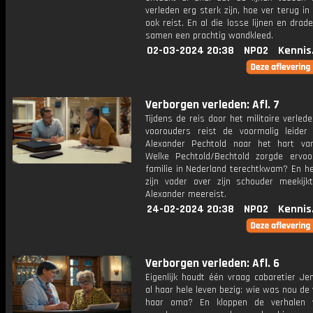
verleden erg sterk zijn, hoe ver terug in 
ook reist. En al die losse lijnen en dra
samen een prachtig wandkleed.
02-03-2024 20:38
NPO2
Kennis
Verborgen verleden: Afl. 7
Tijdens de reis door het militaire verlede
voorouders reist de voormalig leide
Alexander Pechtold naar het hart va
Welke Pechtold/Bechtold zorgde ervo
familie in Nederland terechtkwam? En he
zijn vader over zijn schouder meekij
Alexander meereist.
24-02-2024 20:38
NPO2
Kennis
Verborgen verleden: Afl. 6
Eigenlijk houdt één vraag cabaretier Je
al haar hele leven bezig: wie was nou de
haar oma? En kloppen de verhalen 