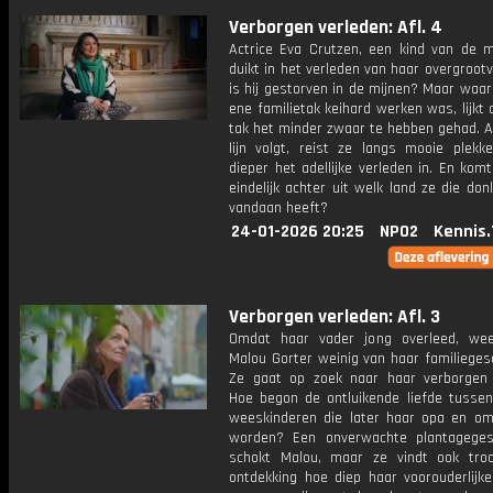
Verborgen verleden: Afl. 4
Actrice Eva Crutzen, een kind van de mi
duikt in het verleden van haar overgroot
is hij gestorven in de mijnen? Maar waar
ene familietak keihard werken was, lijkt
tak het minder zwaar te hebben gehad. A
lijn volgt, reist ze langs mooie plekk
dieper het adellijke verleden in. En kom
eindelijk achter uit welk land ze die do
vandaan heeft?
24-01-2026 20:25
NPO2
Kennis.
Verborgen verleden: Afl. 3
Omdat haar vader jong overleed, wee
Malou Gorter weinig van haar familieges
Ze gaat op zoek naar haar verborgen 
Hoe begon de ontluikende liefde tusse
weeskinderen die later haar opa en o
worden? Een onverwachte plantageges
schokt Malou, maar ze vindt ook tro
ontdekking hoe diep haar voorouderlijke