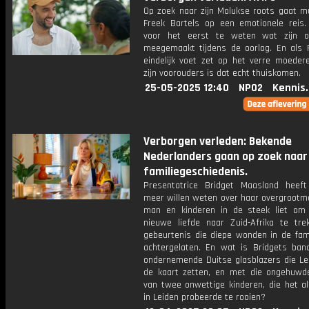
Op zoek naar zijn Molukse roots gaat mu
Freek Bartels op een emotionele reis.
voor het eerst te weten wat zijn o
meegemaakt tijdens de oorlog. En als 
eindelijk voet zet op het verre moedere
zijn voorouders is dat echt thuiskomen.
25-05-2025 12:40
NPO2
Kennis
Verborgen verleden: Bekende
Nederlanders gaan op zoek naar
familiegeschiedenis.
Presentatrice Bridget Maasland heeft 
meer willen weten over haar overgrootmo
man en kinderen in de steek liet o
nieuwe liefde naar Zuid-Afrika te tre
gebeurtenis die diepe wonden in de fami
achtergelaten. En wat is Bridgets ba
ondernemende Duitse glasblazers die L
de kaart zetten, en met die ongehuw
van twee onwettige kinderen, die het al
in Leiden probeerde te rooien?