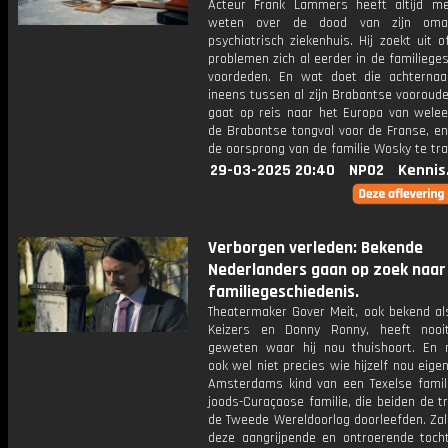
Acteur Frank Lammers heeft altijd me
weten over de dood van zijn om
psychiatrisch ziekenhuis. Hij zoekt uit 
problemen zich al eerder in de familiege
voordeden. En wat doet die achtern
ineens tussen al zijn Brabantse vooroud
gaat op reis naar het Europa van weleer
de Brabantse tongval voor de Franse, en
de oorsprong van de familie Wosky te tra
29-03-2025 20:40
NPO2
Kennis
Verborgen verleden: Bekende
Nederlanders gaan op zoek naar
familiegeschiedenis.
Theatermaker Gover Meit, ook bekend al
Keizers en Donny Ronny, heeft nooi
geweten waar hij nou thuishoort. En 
ook wel niet precies wie hijzelf nou eigenl
Amsterdams kind van een Texelse famil
joods-Curaçaose familie, die beiden de t
de Tweede Wereldoorlog doorleefden. Zal
deze aangrijpende en ontroerende toch