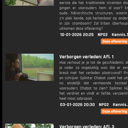
eerste die het traditionele stramien do
gingen er voorouders hem al voor? En
oude, hiërarchische structuren, waarin
z'n plek kende, ook herkenbaar op ander
in zijn stamboom? Zal Erben überhaup
uitkomen deze aflevering?
10-01-2026 20:25
NPO2
Kennis.
Verborgen verleden: Afl. 1
Hoe verhoud je je tot de geschiedenis a
je vader zo ongelukkig was dat er een
breuk met het verleden plaatsvond? Pr
en schrijver Splinter Chabot zoekt het uit.
nu eindelijk dat vermeende kastee
voorouders Chabot te zien? Splinter kij
het verdriet en vindt er liefde, verzoen
heel mooi zebrapad.
03-01-2026 20:30
NPO2
Kennis
Verborgen verleden: Afl. 3