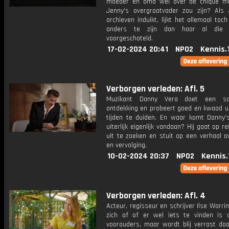
moeder en oma wel over de chique m
Jenny's overgrootvader zou zijn? Als
archieven induikt, lijkt het allemaal toc
anders te zijn dan haar al die 
voorgeschoteld.
17-02-2024 20:41
NPO2
Kennis.
Verborgen verleden: Afl. 5
Muzikant Danny Vera doet een sc
ontdekking en probeert goed en kwaad ui
tijden te duiden. En waar komt Danny'
uiterlijk eigenlijk vandaan? Hij gaat op r
uit te zoeken en stuit op een verhaal o
en vervolging.
10-02-2024 20:37
NPO2
Kennis.
Verborgen verleden: Afl. 4
Acteur, regisseur en schrijver Ilse Warri
zich af of er wel iets te vinden is 
voorouders, maar wordt blij verrast doo