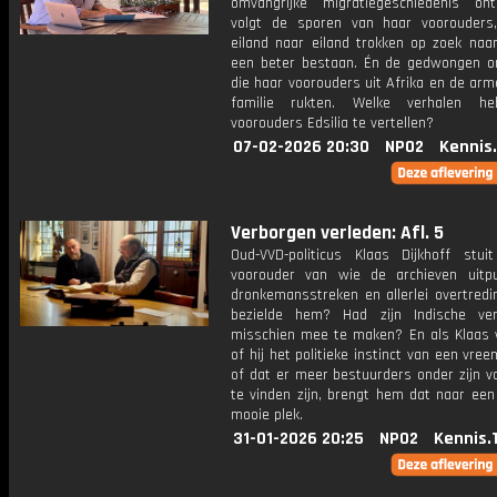
omvangrijke migratiegeschiedenis on
volgt de sporen van haar voorouders
eiland naar eiland trokken op zoek naa
een beter bestaan. Én de gedwongen on
die haar voorouders uit Afrika en de ar
familie rukten. Welke verhalen h
voorouders Edsilia te vertellen?
07-02-2026 20:30
NPO2
Kennis
Verborgen verleden: Afl. 5
Oud-VVD-politicus Klaas Dijkhoff stu
voorouder van wie de archieven uitp
dronkemansstreken en allerlei overtredi
bezielde hem? Had zijn Indische ve
misschien mee te maken? En als Klaas 
of hij het politieke instinct van een vre
of dat er meer bestuurders onder zijn v
te vinden zijn, brengt hem dat naar een
mooie plek.
31-01-2026 20:25
NPO2
Kennis.