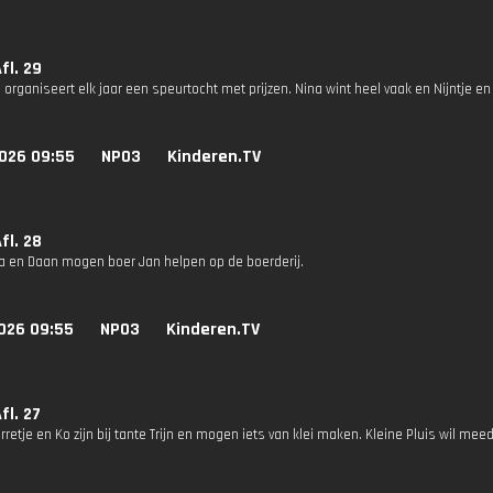
Afl. 29
 organiseert elk jaar een speurtocht met prijzen. Nina wint heel vaak en Nijntje e
026 09:55
NPO3
Kinderen.TV
Afl. 28
ina en Daan mogen boer Jan helpen op de boerderij.
026 09:55
NPO3
Kinderen.TV
Afl. 27
orretje en Ko zijn bij tante Trijn en mogen iets van klei maken. Kleine Pluis wil mee