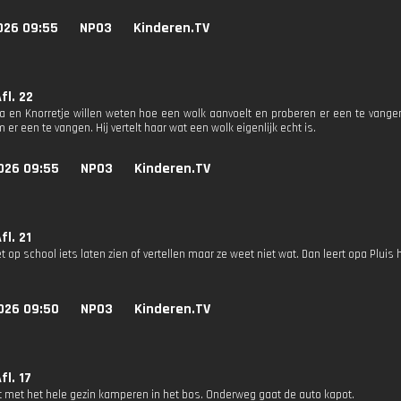
026 09:55
NPO3
Kinderen.TV
Afl. 22
ina en Knorretje willen weten hoe een wolk aanvoelt en proberen er een te vange
m er een te vangen. Hij vertelt haar wat een wolk eigenlijk echt is.
026 09:55
NPO3
Kinderen.TV
fl. 21
t op school iets laten zien of vertellen maar ze weet niet wat. Dan leert opa Pluis h
026 09:50
NPO3
Kinderen.TV
fl. 17
at met het hele gezin kamperen in het bos. Onderweg gaat de auto kapot.