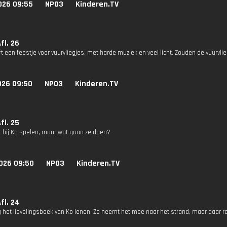
026 09:55
NPO3
Kinderen.TV
Afl. 26
ft een feestje voor vuurvliegjes, met harde muziek en veel licht. Zouden de vuurv
026 09:50
NPO3
Kinderen.TV
Afl. 25
at bij Ko spelen, maar wat gaan ze doen?
026 09:50
NPO3
Kinderen.TV
Afl. 24
 het lievelingsboek van Ko lenen. Ze neemt het mee naar het strand, maar daar raa