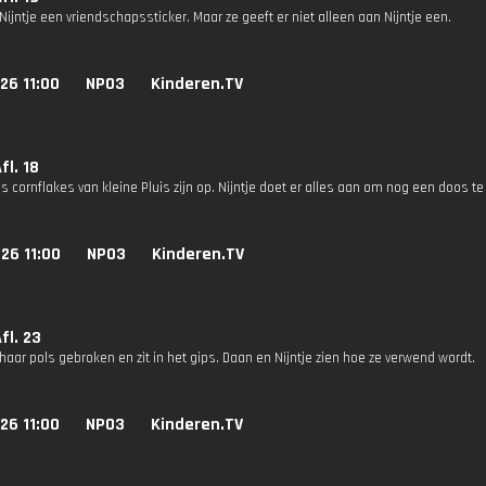
Nijntje een vriendschapssticker. Maar ze geeft er niet alleen aan Nijntje een.
26 11:00
NPO3
Kinderen.TV
fl. 18
gs cornflakes van kleine Pluis zijn op. Nijntje doet er alles aan om nog een doos te
26 11:00
NPO3
Kinderen.TV
Afl. 23
haar pols gebroken en zit in het gips. Daan en Nijntje zien hoe ze verwend wordt.
26 11:00
NPO3
Kinderen.TV