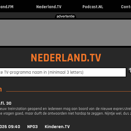
land.FM
Nederland.TV
Podcast.NL
Cont
NEDERLAND.TV
n
Afl. 30
nieuw treinstation geopend en iedereen mag aan boord van de nieuwe expresstrein
le vragen goed, maar durft de antwoorden niet hardop te zeggen. Nijntje wel, dus zi
026 09:40
NPO3
Kinderen.TV