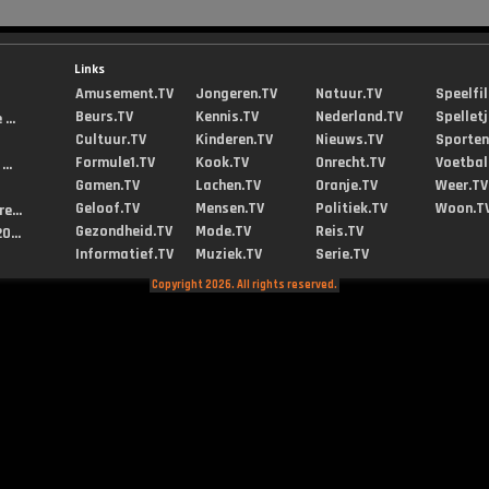
Links
Amusement.TV
Jongeren.TV
Natuur.TV
Speelfi
Beurs.TV
Kennis.TV
Nederland.TV
Spellet
...
Cultuur.TV
Kinderen.TV
Nieuws.TV
Sporten
Formule1.TV
Kook.TV
Onrecht.TV
Voetbal
..
Gamen.TV
Lachen.TV
Oranje.TV
Weer.TV
Geloof.TV
Mensen.TV
Politiek.TV
Woon.T
e...
Gezondheid.TV
Mode.TV
Reis.TV
0...
Informatief.TV
Muziek.TV
Serie.TV
Copyright 2026. All rights reserved.