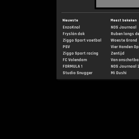
Nieuwste
Meest bekeken
EnzoKnol
NOS Journaal
Fryslân dok
Ruben langs de 
Ziggo Sport voetbal
Woeste Grond
PSV
Vier Handen Op .
Ziggo Sport racing
Zentijd
FC Volendam
Van onschatbar
FORMULA 1
NOS Journaal 2
Studio Snugger
Mi Dushi