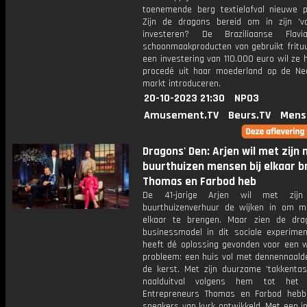
toenemende berg textielafval nieuwe p
Zijn de dragons bereid om in zijn 'v
investeren? De Braziliaanse Flav
schoonmaakproducten van gebruikt frituu
een investering van 110.000 euro wil ze 
procedé uit haar moederland op de Ne
markt introduceren.
20-10-2023 21:30
NPO3
Amusement.TV
Beurs.TV
Mens
Dragons' Den: Arjen wil met zijn
buurthuizen mensen bij elkaar b
Thomas en Farbod heb
De 41-jarige Arjen wil met zijn
buurthuizenverhuur de wijken in om m
elkaar te brengen. Maar zien de dr
businessmodel in dit sociale experimen
heeft dé oplossing gevonden voor een w
probleem: een huis vol met dennennaalde
de kerst. Met zijn duurzame 'takkentas
naalduitval volgens hem tot het v
Entrepreneurs Thomas en Farbod heb
sneakers van kurk ontwikkeld. Met een i