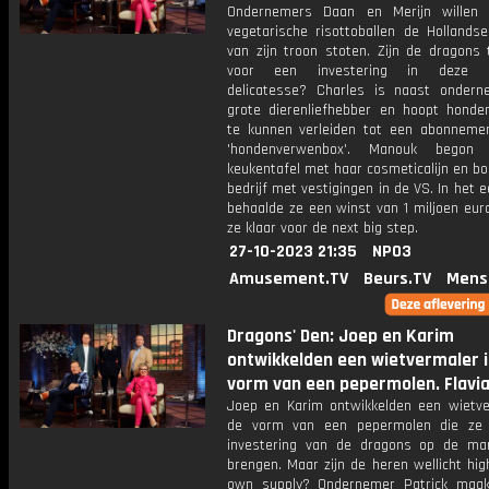
Ondernemers Daan en Merijn willen
vegetarische risottoballen de Hollandse
van zijn troon stoten. Zijn de dragons 
voor een investering in deze It
delicatesse? Charles is naast onder
grote dierenliefhebber en hoopt honden
te kunnen verleiden tot een abonnemen
'hondenverwenbox'. Manouk bego
keukentafel met haar cosmeticalijn en b
bedrijf met vestigingen in de VS. In het e
behaalde ze een winst van 1 miljoen eur
ze klaar voor de next big step.
27-10-2023 21:35
NPO3
Amusement.TV
Beurs.TV
Mens
Dragons' Den: Joep en Karim
ontwikkelden een wietvermaler i
vorm van een pepermolen. Flavi
Joep en Karim ontwikkelden een wietve
de vorm van een pepermolen die ze
investering van de dragons op de mar
brengen. Maar zijn de heren wellicht hig
own supply? Ondernemer Patrick maa