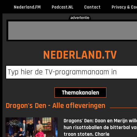
Nederland.FM
Podcast.NL
Contact
Privacy & Co
NEDERLAND.TV
Dragon's Den - Alle afleveringen
Dragons' Den: Daan en Merijn wil
hun risottoballen de bitterbal va
troon stoten. Charle