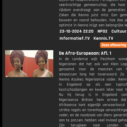
veerkrachtige gemeenschap, die haar 
rijkdom overdraagt aan de generaties
Zaken die Ikenna juist mist. Een ge
bouwen en vooral behouden, hoe doe j
optimist in Ikenna krijgt een belangrijke l
23-10-2024 22:20
NPO2
Cultuur
Informatief.TV
Kennis.TV
De Afro-Europeaan: Afl. 1
In de Londense wijk Peckham wone
Nigerianen dat het ook wel Klein La
genoemd. Voor de meesten van 
aanpassen lang het toverwoord. Zo 
Ikenna Azuikes Nigeriaanse vader. Ikenn
in Engeland op als een typisch
kostschooljongen en kwam later naar N
Nu hij terug is in Engeland conf
Nigeriaanse Britten hem ermee dat 
Afrikaanse kant eigenlijk verwaarloosd 
strikte regels en torenhoge verwachtinge
vader, en de noodzaak van diens generat
aan te passen, hebben veel invloed geha
Zijn terugkeer naar Londen le