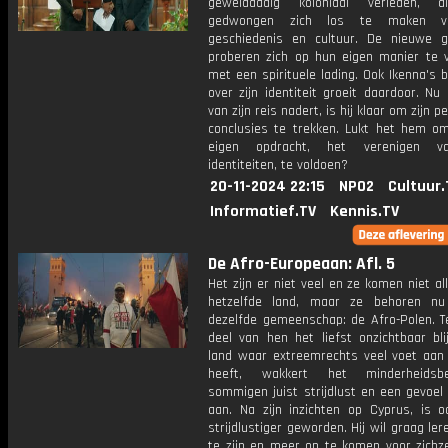
gewelddadig koloniaal verleden, 
gedwongen zich los te maken v
geschiedenis en cultuur. De nieuwe g
proberen zich op hun eigen manier te v
met een spirituele lading. Ook Ikenna's 
over zijn identiteit groeit daardoor. Nu
van zijn reis nadert, is hij klaar om zijn p
conclusies te trekken. Lukt het hem om
eigen opdracht, het verenigen 
identiteiten, te voldoen?
20-11-2024 22:15
NPO2
Cultuur.
Informatief.TV
Kennis.TV
De Afro-Europeaan: Afl. 5
Het zijn er niet veel en ze komen niet al
hetzelfde land, maar ze behoren nu
dezelfde gemeenschap: de Afro-Polen. Te
deel van hen het liefst onzichtbaar bli
land waar extreemrechts veel voet aan
heeft, wakkert het minderheidsb
sommigen juist strijdlust en een gevoel
aan. Na zijn inzichten op Cyprus, is o
strijdlustiger geworden. Hij wil graag ler
te zijn en meer op te komen voor zichze