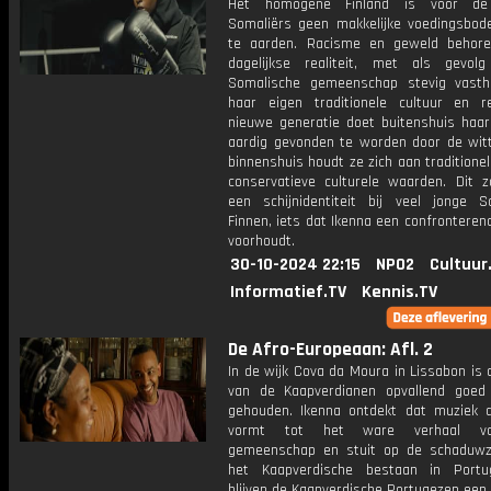
Het homogene Finland is voor d
Somaliërs geen makkelijke voedingsbo
te aarden. Racisme en geweld behor
dagelijkse realiteit, met als gevo
Somalische gemeenschap stevig vast
haar eigen traditionele cultuur en re
nieuwe generatie doet buitenshuis haa
aardig gevonden te worden door de witt
binnenshuis houdt ze zich aan traditione
conservatieve culturele waarden. Dit z
een schijnidentiteit bij veel jonge S
Finnen, iets dat Ikenna een confronteren
voorhoudt.
30-10-2024 22:15
NPO2
Cultuur
Informatief.TV
Kennis.TV
De Afro-Europeaan: Afl. 2
In de wijk Cova da Moura in Lissabon is 
van de Kaapverdianen opvallend goed
gehouden. Ikenna ontdekt dat muziek d
vormt tot het ware verhaal v
gemeenschap en stuit op de schaduwz
het Kaapverdische bestaan in Portu
blijven de Kaapverdische Portugezen een