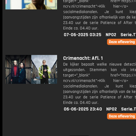
target="_blank" href="https://cr
ncrv.nl/crimenacht">Klik hier</
socialmediakanalen. Je kunt kie
(aanvangstijden zijn afhankelijk van de ke
23.40 uur de serie Patience of After t
Einde ca. 04.40 uur.
07-06-2025 03:25
NPO2
Serie.T
Crimenacht: Afl. 1
De kijker bepaalt welke nieuwe detect
uitgezonden. Stemmen kan via int
target="_blank" href="https://cr
ncrv.nl/crimenacht">Klik hier</
socialmediakanalen. Je kunt kie
(aanvangstijden zijn afhankelijk van de ke
23.40 uur de serie Patience of After t
Einde ca. 04.40 uur.
06-06-2025 23:40
NPO2
Serie.