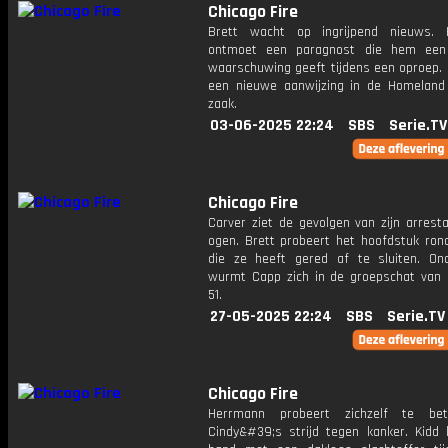
Chicago Fire
Brett wacht op ingrijpend nieuws. 
ontmoet een paragnost die hem een 
waarschuwing geeft tijdens een oproep. 
een nieuwe aanwijzing in de Homeland 
zaak.
03-06-2025 22:24
SBS
Serie.TV
Chicago Fire
Carver ziet de gevolgen van zijn arrest
ogen. Brett probeert het hoofdstuk ron
die ze heeft gered af te sluiten. On
wurmt Capp zich in de groepschat van 
51.
27-05-2025 22:24
SBS
Serie.TV
Chicago Fire
Herrmann probeert zichzelf te be
Cindy&#39;s strijd tegen kanker. Kidd k