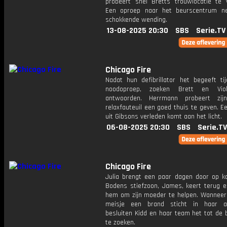
probeert snel Bretts trouwlocatie te v
Een oproep naar het beurscentrum n
schokkende wending.
13-08-2025 20:30
SBS
Serie.TV
Chicago Fire
Nadat hun defibrillator het begeeft ti
noodoproep, zoeken Brett en Vio
antwoorden. Herrmann probeert zij
relaxfauteuil een goed thuis te geven. 
uit Gibsons verleden komt aan het licht.
06-08-2025 20:30
SBS
Serie.TV
Chicago Fire
Julia brengt een paar dagen door op ka
Bodens stiefzoon, James, keert terug 
hem om zijn moeder te helpen. Wanneer 
meisje een brand sticht in haar ac
besluiten Kidd en haar team het tot de 
te zoeken.