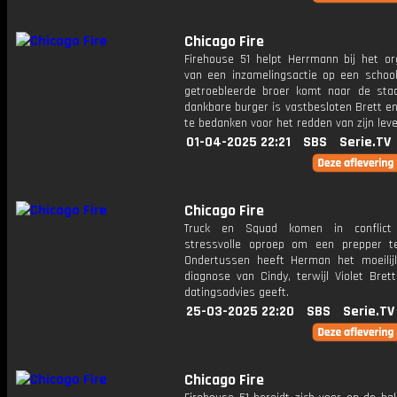
Chicago Fire
Firehouse 51 helpt Herrmann bij het or
van een inzamelingsactie op een school
getroebleerde broer komt naar de sta
dankbare burger is vastbesloten Brett e
te bedanken voor het redden van zijn leve
01-04-2025 22:21
SBS
Serie.TV
Chicago Fire
Truck en Squad komen in conflic
stressvolle oproep om een prepper t
Ondertussen heeft Herman het moeili
diagnose van Cindy, terwijl Violet Bret
datingsadvies geeft.
25-03-2025 22:20
SBS
Serie.TV
Chicago Fire