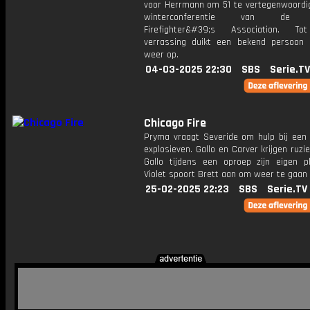
voor Herrmann om 51 te vertegenwoordi
winterconferentie van de N
Firefighter&#39;s Association. To
verrassing duikt een bekend persoon p
weer op.
04-03-2025 22:30
SBS
Serie.TV
Chicago Fire
Pryma vraagt ​​Severide om hulp bij een
explosieven. Gallo en Carver krijgen ruz
Gallo tijdens een oproep zijn eigen pl
Violet spoort Brett aan om weer te gaan 
25-02-2025 22:23
SBS
Serie.TV