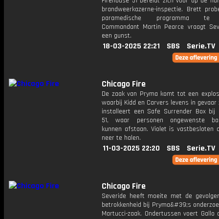
Firehouse 51 bereidt zich voor op de half
brandweerkazerne-inspectie. Brett prob
paramedische programma te 
Commandant Martin Pearce vraagt ​​Se
een ​​gunst.
18-03-2025 22:21
SBS
Serie.TV
Chicago Fire
De zaak van Pryma komt tot een explosi
waarbij Kidd en Carvers levens in gevaar z
installeert een Safe Surrender Box bij 
51, waar personen ongewenste ba
kunnen afstaan. Violet is vastbeslote
neer te halen.
11-03-2025 22:20
SBS
Serie.TV
Chicago Fire
Severide heeft moeite met de gevolgen
betrokkenheid bij Pryma&#39;s onderzoe
Martucci-zaak. Ondertussen voert Gallo