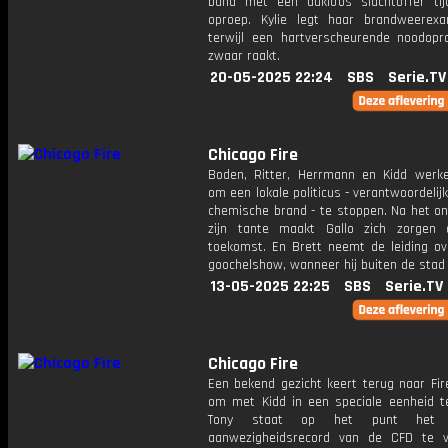
band met een dakloos slachtoffer ti
oproep. Kylie legt haar brandweerex
terwijl een hartverscheurende noodopr
zwaar raakt.
20-05-2025 22:24
SBS
Serie.TV
Chicago Fire
Boden, Ritter, Herrmann en Kidd wer
om een lokale politicus - verantwoordelij
chemische brand - te stoppen. Na het on
zijn tante maakt Gallo zich zorgen
toekomst. En Brett neemt de leiding ov
goochelshow, wanneer hij buiten de stad 
13-05-2025 22:25
SBS
Serie.TV
Chicago Fire
Een bekend gezicht keert terug naar Fir
om met Kidd in een speciale eenheid t
Tony staat op het punt het p
aanwezigheidsrecord van de CFD te v