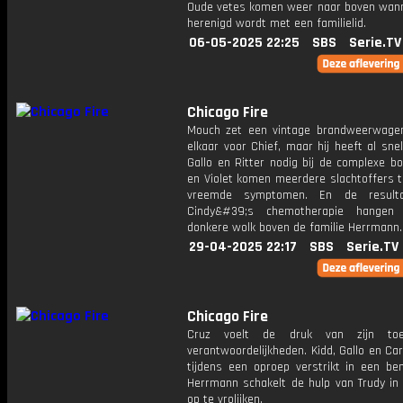
Oude vetes komen weer naar boven wann
herenigd wordt met een familielid.
06-05-2025 22:25
SBS
Serie.TV
Chicago Fire
Mouch zet een vintage brandweerwage
elkaar voor Chief, maar hij heeft al sne
Gallo en Ritter nodig bij de complexe bou
en Violet komen meerdere slachtoffers 
vreemde symptomen. En de result
Cindy&#39;s chemotherapie hangen
donkere wolk boven de familie Herrmann.
29-04-2025 22:17
SBS
Serie.TV
Chicago Fire
Cruz voelt de druk van zijn to
verantwoordelijkheden. Kidd, Gallo en Ca
tijdens een oproep verstrikt in een ben
Herrmann schakelt de hulp van Trudy in
op te vrolijken.