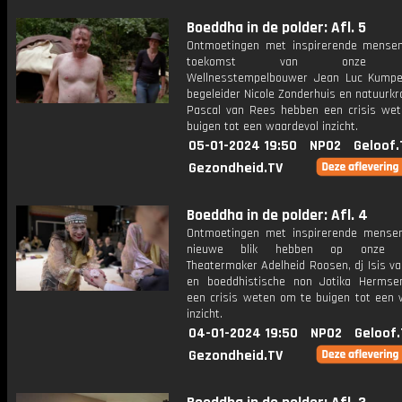
Boeddha in de polder: Afl. 5
Ontmoetingen met inspirerende mense
toekomst van onze pla
Wellnesstempelbouwer Jean Luc Kumpen
begeleider Nicole Zonderhuis en natuurk
Pascal van Rees hebben een crisis we
buigen tot een waardevol inzicht.
05-01-2024 19:50
NPO2
Geloof.
Gezondheid.TV
Boeddha in de polder: Afl. 4
Ontmoetingen met inspirerende mense
nieuwe blik hebben op onze ide
Theatermaker Adelheid Roosen, dj Isis v
en boeddhistische non Jotika Herms
een crisis weten om te buigen tot een 
inzicht.
04-01-2024 19:50
NPO2
Geloof.
Gezondheid.TV