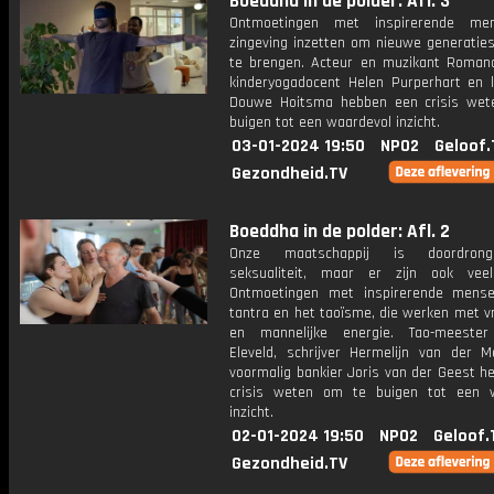
Boeddha in de polder: Afl. 3
Ontmoetingen met inspirerende me
zingeving inzetten om nieuwe generaties
te brengen. Acteur en muzikant Roman
kinderyogadocent Helen Purperhart en l
Douwe Hoitsma hebben een crisis we
buigen tot een waardevol inzicht.
03-01-2024 19:50
NPO2
Geloof.
Gezondheid.TV
Boeddha in de polder: Afl. 2
Onze maatschappij is doordron
seksualiteit, maar er zijn ook vee
Ontmoetingen met inspirerende mens
tantra en het taoïsme, die werken met v
en mannelijke energie. Tao-meester
Eleveld, schrijver Hermelijn van der M
voormalig bankier Joris van der Geest h
crisis weten om te buigen tot een 
inzicht.
02-01-2024 19:50
NPO2
Geloof.
Gezondheid.TV