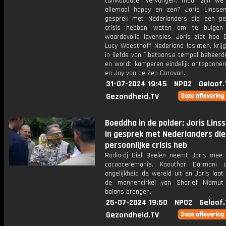
tuinkabouter vervangen, maar zijn we
allemaal happy en zen? Joris Linsse
gesprek met Nederlanders die een per
crisis hebben weten om te buigen
waardevolle levensles. Joris ziet hoe 
Lucy Woesthoff Nederland loslaten, krij
in liefde van Tibetaanse tempel beheerd
en wordt kamperen eindelijk ontspannen 
en Joy van de Zen Caravan.
31-07-2024 19:45
NPO2
Geloof.
Gezondheid.TV
Boeddha in de polder: Joris Lins
in gesprek met Nederlanders die
persoonlijke crisis heb
Radio-dj Giel Beelen neemt Joris mee
cacaoceremonie. Kaouthar Darmoni 
ongelijkheid de wereld uit en Joris laat
de mannencirkel van Sharief Niamut
balans brengen.
25-07-2024 19:50
NPO2
Geloof.
Gezondheid.TV