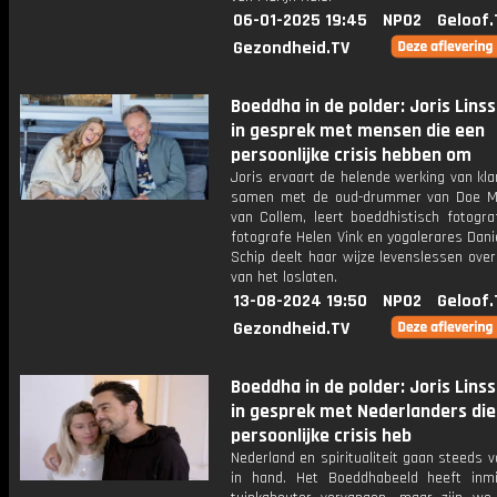
06-01-2025 19:45
NPO2
Geloof.
Gezondheid.TV
Boeddha in de polder: Joris Lins
in gesprek met mensen die een
persoonlijke crisis hebben om
Joris ervaart de helende werking van kl
samen met de oud-drummer van Doe M
van Collem, leert boeddhistisch fotogra
fotografe Helen Vink en yogalerares Danie
Schip deelt haar wijze levenslessen ove
van het loslaten.
13-08-2024 19:50
NPO2
Geloof.
Gezondheid.TV
Boeddha in de polder: Joris Lins
in gesprek met Nederlanders die
persoonlijke crisis heb
Nederland en spiritualiteit gaan steeds 
in hand. Het Boeddhabeeld heeft inm