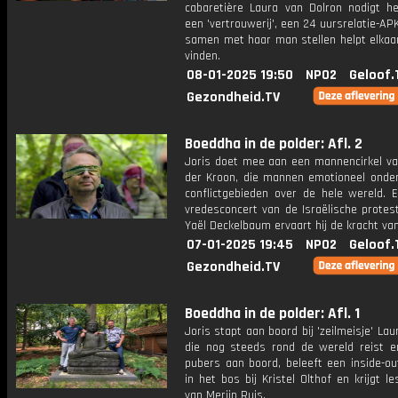
cabaretière Laura van Dolron nodigt he
een 'vertrouwerij', een 24 uursrelatie-AP
samen met haar man stellen helpt elkaar
vinden.
08-01-2025 19:50
NPO2
Geloof.
Gezondheid.TV
Boeddha in de polder: Afl. 2
Joris doet mee aan een mannencirkel va
der Kroon, die mannen emotioneel onder
conflictgebieden over de hele wereld. E
vredesconcert van de Israëlische protes
Yaël Deckelbaum ervaart hij de kracht va
07-01-2025 19:45
NPO2
Geloof.
Gezondheid.TV
Boeddha in de polder: Afl. 1
Joris stapt aan boord bij 'zeilmeisje' Lau
die nog steeds rond de wereld reist 
pubers aan boord, beleeft een inside-o
in het bos bij Kristel Olthof en krijgt le
van Merijn Ruis.