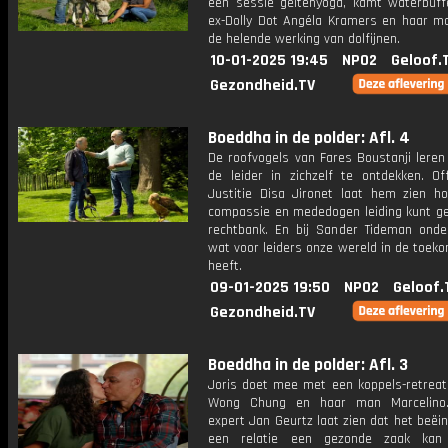
een sessie geitenyoga, kamt waterbuffe
ex-Dolly Dot Angéla Kramers en haar man
de helende werking van dolfijnen.
10-01-2025 19:45
NPO2
Geloof.
Gezondheid.TV
Boeddha in de polder: Afl. 4
De roofvogels van Fares Boustanji leren
de leider in zichzelf te ontdekken. Off
Justitie Disa Jironet laat hem zien h
compassie en mededogen leiding kunt ge
rechtbank. En bij Sander Tideman onder
wat voor leiders onze wereld in de toek
heeft.
09-01-2025 19:50
NPO2
Geloof.
Gezondheid.TV
Boeddha in de polder: Afl. 3
Joris doet mee met een koppels-retreat
Wong Chung en haar man Marcelino. 
expert Jan Geurtz laat zien dat het beëi
een relatie een gezonde zaak kan 