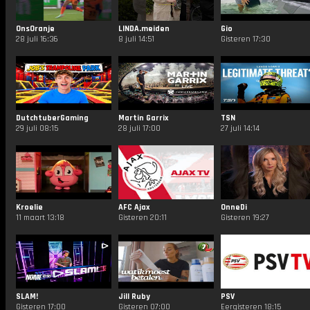
OnsOranje
LINDA.meiden
Gio
28 juli 16:36
8 juli 14:51
Gisteren 17:30
DutchtuberGaming
Martin Garrix
TSN
29 juli 08:15
28 juli 17:00
27 juli 14:14
Kroelie
AFC Ajax
OnneDi
11 maart 13:18
Gisteren 20:11
Gisteren 19:27
SLAM!
Jill Ruby
PSV
Gisteren 17:00
Gisteren 07:00
Eergisteren 18:15