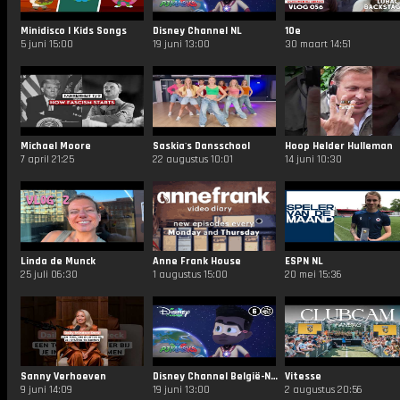
Minidisco | Kids Songs
Disney Channel NL
10e
5 juni 15:00
19 juni 13:00
30 maart 14:51
Michael Moore
Saskia's Dansschool
Hoop Helder Hulleman
7 april 21:25
22 augustus 10:01
14 juni 10:30
Linda de Munck
Anne Frank House
ESPN NL
25 juli 06:30
1 augustus 15:00
20 mei 15:36
Sanny Verhoeven
Disney Channel België-Nederland
Vitesse
9 juni 14:09
19 juni 13:00
2 augustus 20:56