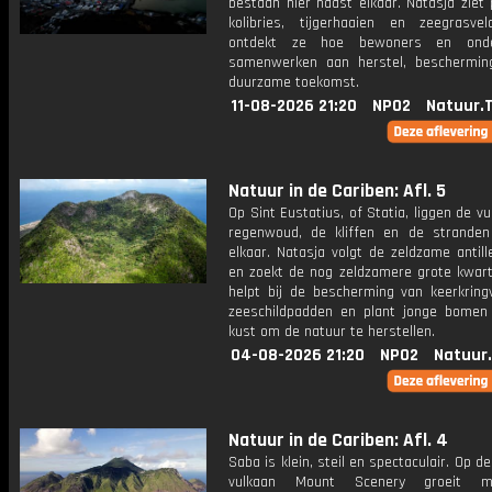
bestaan hier naast elkaar. Natasja ziet 
kolibries, tijgerhaaien en zeegrasve
ontdekt ze hoe bewoners en onde
samenwerken aan herstel, beschermi
duurzame toekomst.
11-08-2026 21:20
NPO2
Natuur.
Natuur in de Cariben: Afl. 5
Op Sint Eustatius, of Statia, liggen de vu
regenwoud, de kliffen en de stranden 
elkaar. Natasja volgt de zeldzame antil
en zoekt de nog zeldzamere grote kwarte
helpt bij de bescherming van keerkring
zeeschildpadden en plant jonge bomen
kust om de natuur te herstellen.
04-08-2026 21:20
NPO2
Natuur
Natuur in de Cariben: Afl. 4
Saba is klein, steil en spectaculair. Op d
vulkaan Mount Scenery groeit my