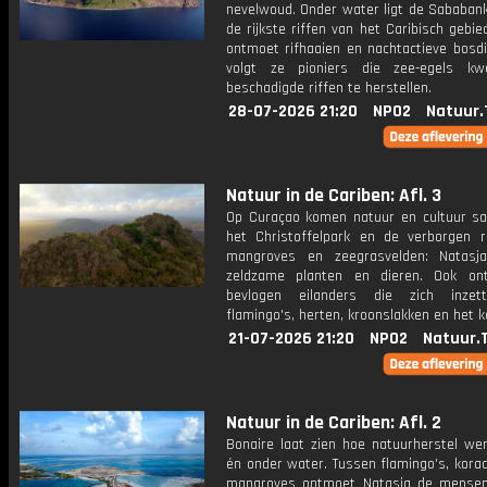
nevelwoud. Onder water ligt de Sababank
de rijkste riffen van het Caribisch gebie
ontmoet rifhaaien en nachtactieve bosdi
volgt ze pioniers die zee-egels k
beschadigde riffen te herstellen.
28-07-2026 21:20
NPO2
Natuur.
Natuur in de Cariben: Afl. 3
Op Curaçao komen natuur en cultuur s
het Christoffelpark en de verborgen r
mangroves en zeegrasvelden: Natasj
zeldzame planten en dieren. Ook on
bevlogen eilanders die zich inzet
flamingo's, herten, kroonslakken en het k
21-07-2026 21:20
NPO2
Natuur.
Natuur in de Cariben: Afl. 2
Bonaire laat zien hoe natuurherstel wer
én onder water. Tussen flamingo's, koraa
mangroves ontmoet Natasja de mense