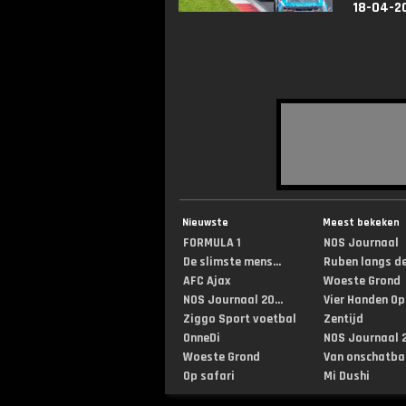
18-04-2
Nieuwste
Meest bekeken
FORMULA 1
NOS Journaal
De slimste mens...
Ruben langs de 
AFC Ajax
Woeste Grond
NOS Journaal 20...
Vier Handen Op .
Ziggo Sport voetbal
Zentijd
OnneDi
NOS Journaal 2
Woeste Grond
Van onschatbar
Op safari
Mi Dushi