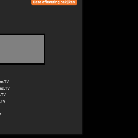
lm.TV
jes.TV
.TV
.TV
V