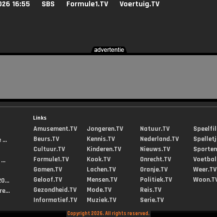
026 16:55
SBS
Formule1.TV
Voertuig.TV
Links
Amusement.TV
Jongeren.TV
Natuur.TV
Speelfi
Beurs.TV
Kennis.TV
Nederland.TV
Spellet
...
Cultuur.TV
Kinderen.TV
Nieuws.TV
Sporten
Formule1.TV
Kook.TV
Onrecht.TV
Voetbal
..
Gamen.TV
Lachen.TV
Oranje.TV
Weer.TV
Geloof.TV
Mensen.TV
Politiek.TV
Woon.T
0...
Gezondheid.TV
Mode.TV
Reis.TV
e...
Informatief.TV
Muziek.TV
Serie.TV
Copyright 2026. All rights reserved.