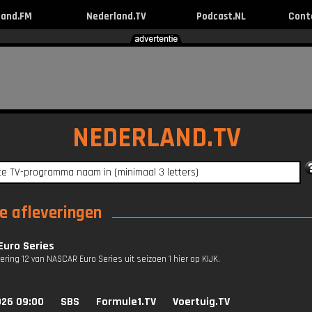
land.FM
Nederland.TV
Podcast.NL
Cont
NEDERLAND.TV
e afleveringen
Euro Series
vering 12 van NASCAR Euro Series uit seizoen 1 hier op KIJK.
026 09:00
SBS
Formule1.TV
Voertuig.TV